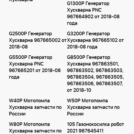
G1300P Генератор
Хускварна PNC
967664902 от 2018-08
года
G2500P Генератор
G3200P Генератор
Хускварна 967665002 от
Хускварна 967665102 от
2018-08
2018-08 года
G5500P Генератор
G8500P Генератор
Хускварна PNC
Хускварна 967863501,
967665201 от 2018-08
967863502, 967863503,
года
967863504, 967863505,
967863506, 967863507,
от 2018-10
W40P Мотопомпа
W50P Мотопомпа
Хускварна запчасти по
Хускварна запчасти по
России
России
W80P Мотопомпа
105 Газонокосилка робот
Хускварна запчасти по
2021 967645411