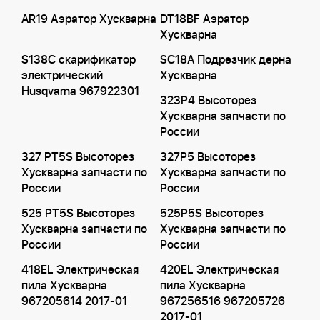
AR19 Аэратор Хускварна
DT18BF Аэратор
Хускварна
S138C скарификатор
SC18A Подрезчик дерна
электрический
Хускварна
Husqvarna 967922301
323P4 Высоторез
Хускварна запчасти по
России
327 PT5S Высоторез
327P5 Высоторез
Хускварна запчасти по
Хускварна запчасти по
России
России
525 PT5S Высоторез
525P5S Высоторез
Хускварна запчасти по
Хускварна запчасти по
России
России
418EL Электрическая
420EL Электрическая
пила Хускварна
пила Хускварна
967205614 2017-01
967256516 967205726
2017-01