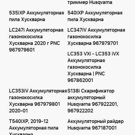
триммер Husqvarna
535iXP Аккумуляторная
540iXP Аккумуляторная
пила Хускварна
пила Хускварна
LC247i Аккумуляторная
LC347iV Аккумуляторная
газонокосилка
газонокосилка
Хускварна 2020 г PNC
Хускварна 967979701
967979601
LC353 VXi - LC353 iVX
Аккумуляторная
газонокосилка
Хускварна | PNC
967862001
LC353iV Аккумуляторная
S138i Скарификатор
газонокосилка
аккумуляторный
Хускварна 967979801
Husqvarna 967922201,
2020-01
967922202
T540iXP, 2019-12
Аккумуляторный райдер
Аккумуляторная пила
Husqvarna 967187001
Хускварна