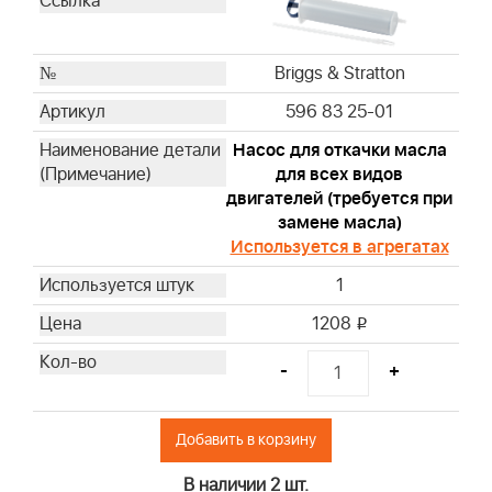
Briggs & Stratton
Briggs & Stratton
Briggs & Stratton
Briggs & Stratton
Briggs & Stratton
596 83 25-01
Briggs & Stratton
Насос для откачки масла
Briggs & Stratton
для всех видов
Briggs & Stratton
двигателей (требуется при
Briggs & Stratton
замене масла)
Briggs & Stratton
Используется в агрегатах
Briggs & Stratton
1
Briggs & Stratton
1208
i
Briggs & Stratton
Briggs & Stratton
-
+
Briggs & Stratton
Briggs & Stratton
Добавить в корзину
Briggs & Stratton
Briggs & Stratton
В наличии 2 шт.