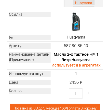
Husqvarna
Husqvarna
Husqvarna
Husqvarna
Husqvarna
Husqvarna
Husqvarna
Husqvarna
587 80 85-10
Husqvarna
Husqvarna
Масло 2-х тактное HP, 1
Литр Husqvarna
Husqvarna
Используется в агрегатах
Husqvarna
Husqvarna
1
Husqvarna
2436
i
Husqvarna
Husqvarna
-
+
Husqvarna
Husqvarna
Поставка из EU до 5 месяцев 100% оплата В корзину