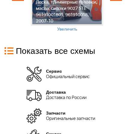
и
Леска, триммерные головки,
И
масла, смазки 9027 STE
с
96191001801, 961910018,
9
2007-10
9
Увеличить
Показать все схемы
Сервис
Официальный сервис
Доставка
Доставка по России
Запчасти
Оригинальные запчасти
Скидки