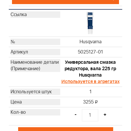
Husqvarna
Husqvarna
Husqvarna
Husqvarna
Husqvarna
Husqvarna
Husqvarna
Husqvarna
5025127-01
Husqvarna
Универсальная смазка
Husqvarna
редуктора, вала 225 гр
Husqvarna
Husqvarna
Husqvarna
Используется в агрегатах
Husqvarna
1
Husqvarna
Husqvarna
3255
i
Husqvarna
-
+
Husqvarna
Husqvarna
Husqvarna