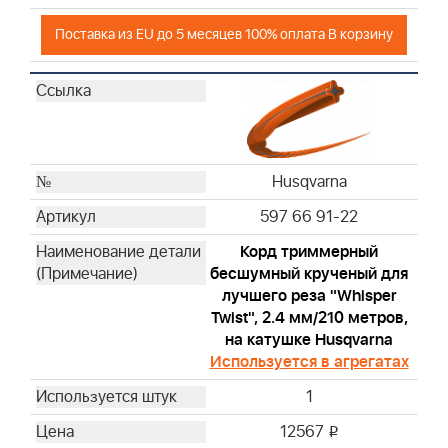
Поставка из EU до 5 месяцев 100% оплата В корзину
Husqvarna
597 66 91-22
Корд триммерный
бесшумный крученый для
лучшего реза "Whisper
Twist", 2.4 мм/210 метров,
на катушке Husqvarna
Используется в агрегатах
1
12567
i