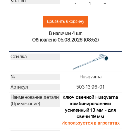
Briggs & Stratton
-
+
Briggs & Stratton
Briggs & Stratton
Добавить в корзину
Briggs & Stratton
Briggs & Stratton
В наличии 4 шт.
Briggs & Stratton
Обновлено 05.08.2026 (08:52)
Briggs & Stratton
Briggs & Stratton
Briggs & Stratton
Briggs & Stratton
Husqvarna
Briggs & Stratton
Briggs & Stratton
503 13 96-01
Briggs & Stratton
Ключ свечной Husqvarna
Briggs & Stratton
комбинированный
Briggs & Stratton
усиленный 13 мм - для
Briggs & Stratton
свечи 19 мм
Briggs & Stratton
Используется в агрегатах
Briggs & Stratton