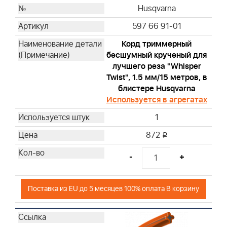
Husqvarna
597 66 91-01
Корд триммерный
бесшумный крученый для
лучшего реза "Whisper
Twist", 1.5 мм/15 метров, в
блистере Husqvarna
Используется в агрегатах
1
872
i
-
+
Поставка из EU до 5 месяцев 100% оплата В корзину