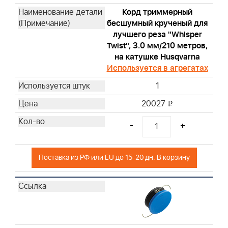
Корд триммерный
бесшумный крученый для
лучшего реза "Whisper
Twist", 3.0 мм/210 метров,
на катушке Husqvarna
Используется в агрегатах
1
20027
i
-
+
Поставка из РФ или EU до 15-20 дн. В корзину