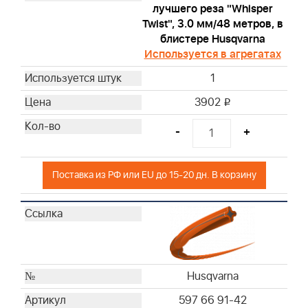
лучшего реза "Whisper
Twist", 3.0 мм/48 метров, в
блистере Husqvarna
Используется в агрегатах
1
3902
i
-
+
Поставка из РФ или EU до 15-20 дн. В корзину
Husqvarna
597 66 91-42