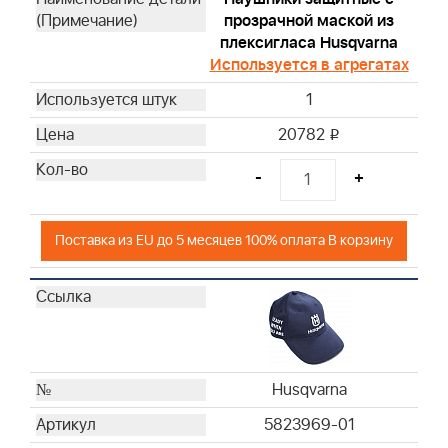
прозрачной маской из
плексигласа Husqvarna
Используется в агрегатах
1
20782
i
-
+
Поставка из EU до 5 месяцев 100% оплата В корзину
Husqvarna
5823969-01