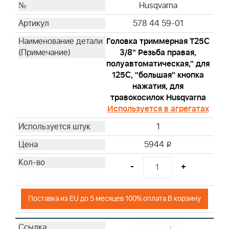
Husqvarna
578 44 59-01
Головка триммерная T25С
3/8" Резьба правая,
полуавтоматическая," для
125С, "большая" кнопка
нажатия, для
травокосилок Husqvarna
Используется в агрегатах
1
5944
i
-
+
Поставка из EU до 5 месяцев 100% оплата В корзину