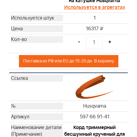
на катушке Husqvarna
Используется в агрегатах
1
16317
i
-
+
Поставка из РФ или EU до 15-20 дн. В корзину
Husqvarna
597 66 91-41
Корд триммерный
бесшумный крученый для