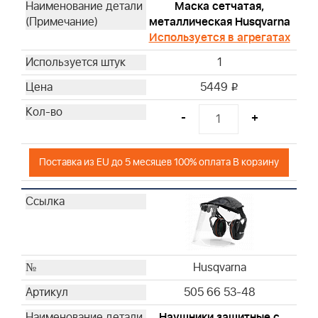
Briggs & Stratton
Маска сетчатая,
металлическая Husqvarna
Briggs & Stratton
Используется в агрегатах
Briggs & Stratton
Briggs & Stratton
1
5449
i
-
+
Поставка из EU до 5 месяцев 100% оплата В корзину
Husqvarna
505 66 53-48
Hаушники защитные с