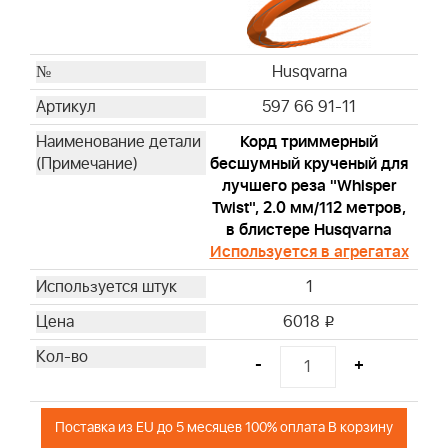
Husqvarna
597 66 91-11
Корд триммерный
бесшумный крученый для
лучшего реза "Whisper
Twist", 2.0 мм/112 метров,
в блистере Husqvarna
Используется в агрегатах
1
6018
i
-
+
Поставка из EU до 5 месяцев 100% оплата В корзину