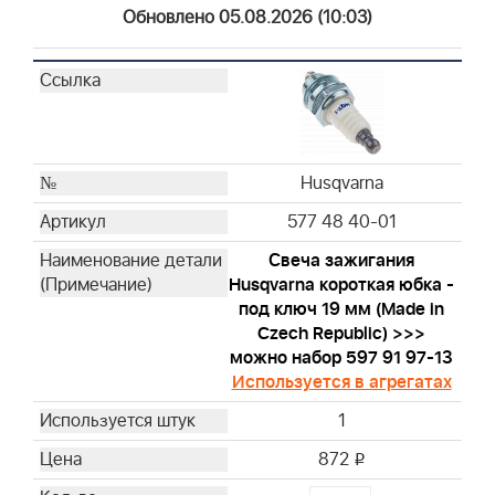
Briggs & Stratton
Обновлено 05.08.2026 (10:03)
Briggs & Stratton
Briggs & Stratton
Briggs & Stratton
Briggs & Stratton
Briggs & Stratton
Briggs & Stratton
Husqvarna
Briggs & Stratton
577 48 40-01
Briggs & Stratton
Свеча зажигания
Briggs & Stratton
Husqvarna короткая юбка -
Briggs & Stratton
под ключ 19 мм (Made in
Briggs & Stratton
Czech Republic) >>>
Briggs & Stratton
можно набор 597 91 97-13
Используется в агрегатах
Briggs & Stratton
Briggs & Stratton
1
Briggs & Stratton
872
i
Briggs & Stratton