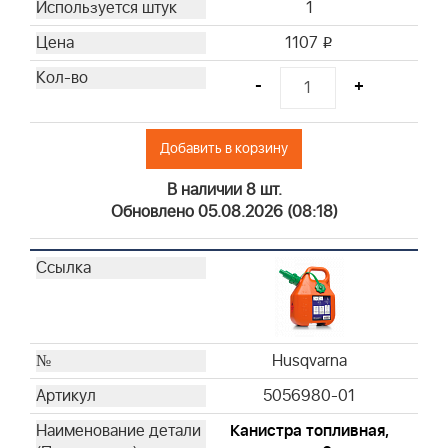
1
Briggs & Stratton
1107
i
Briggs & Stratton
Briggs & Stratton
-
+
Briggs & Stratton
Briggs & Stratton
Добавить в корзину
Briggs & Stratton
Briggs & Stratton
В наличии 8 шт.
Briggs & Stratton
Обновлено 05.08.2026 (08:18)
Briggs & Stratton
Briggs & Stratton
Briggs & Stratton
Briggs & Stratton
Briggs & Stratton
Briggs & Stratton
Husqvarna
Briggs & Stratton
5056980-01
Briggs & Stratton
Канистра топливная,
Briggs & Stratton