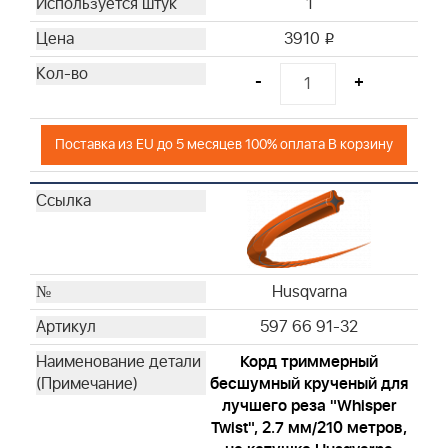
1
3910
i
-
+
Поставка из EU до 5 месяцев 100% оплата В корзину
Husqvarna
597 66 91-32
Корд триммерный
бесшумный крученый для
лучшего реза "Whisper
Twist", 2.7 мм/210 метров,