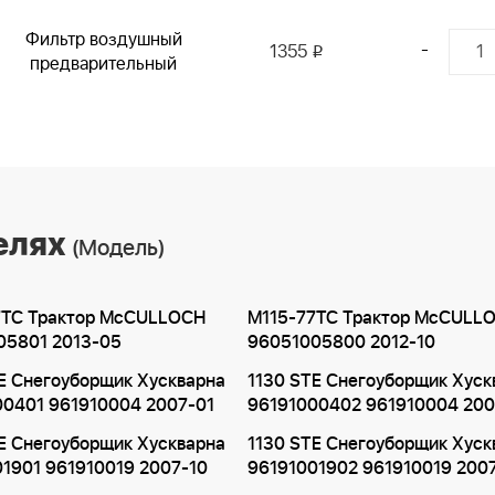
Фильтр воздушный
-
1355
i
предварительный
елях
(Модель)
7TC Трактор McCULLOCH
M115-77TC Трактор McCULL
05801 2013-05
96051005800 2012-10
E Снегоуборщик Хускварна
1130 STE Снегоуборщик Хуск
00401 961910004 2007-01
96191000402 961910004 200
E Снегоуборщик Хускварна
1130 STE Снегоуборщик Хуск
1901 961910019 2007-10
96191001902 961910019 200