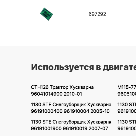
697292
Используется в двигат
CTH126 Трактор Хускварна
M115-7
96041014900 2010-01
960510
1130 STE Снегоуборщик Хускварна
1130 ST
96191000400 961910004 2005-10
961910
1130 STE Снегоуборщик Хускварна
1130 ST
96191001900 961910019 2007-07
9619100