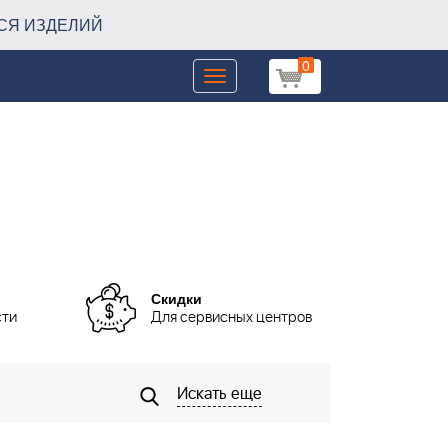
СЯ ИЗДЕЛИЙ
0
Toggle
navigation
Скидки
сти
Для сервисных центров
Искать еще