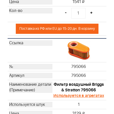
1541
i
-
+
Поставка из РФ или EU до 15-20 дн. В корзину
795066
795066
Фильтр воздушный Briggs
& Stratton 795066
Используется в агрегатах
1
3129
i