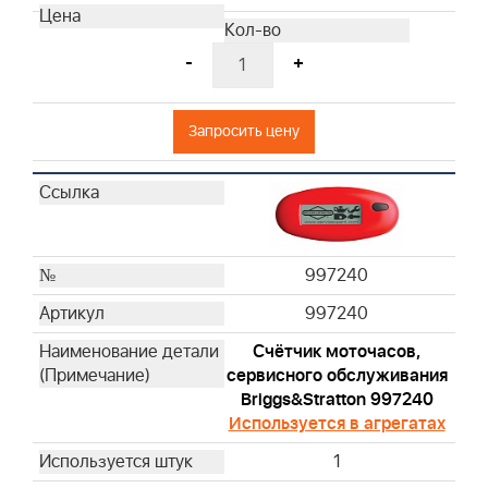
595191
698369
-
+
272235S
799579
Запросить цену
496894S
272403S
697029
273356S
797819
997240
595853
270093
997240
270251
Счётчик моточасов,
270447
сервисного обслуживания
270528S
Briggs&Stratton 997240
270579S
Используется в агрегатах
270843S
1
270848