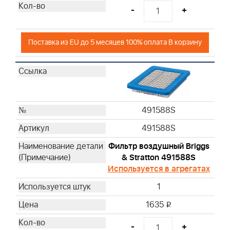
-
+
Поставка из EU до 5 месяцев 100% оплата В корзину
491588S
491588S
Фильтр воздушный Briggs
& Stratton 491588S
Используется в агрегатах
1
1635
i
-
+