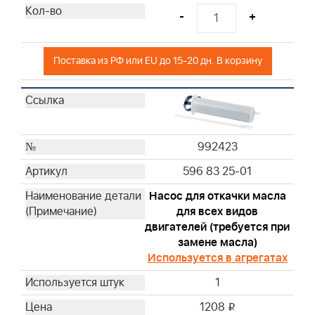
691643
-
+
691667
692446
Поставка из РФ или EU до 15-20 дн. В корзину
692519
695302
697029
710265
710266
992423
711459
596 83 25-01
790166
792101
Насос для откачки масла
793569
для всех видов
двигателей (требуется при
794071
замене масла)
796970
Используется в агрегатах
797032
797033
1
805113
1208
i