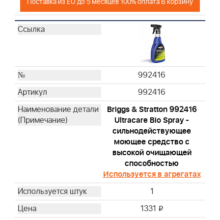
Поставка из EU до 5 месяцев 100% оплата В корзину
992416
992416
Briggs & Stratton 992416
Ultracare Bio Spray -
сильнодействующее
моющее средство с
высокой очищающей
способностью
Используется в агрегатах
1
1331
i