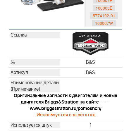
100007E
100005E
5774192-01
100007W
992380
992381
795161
992419
992417
B&S
992420
B&S
992416
491588S
493537S
Оригинальные запчасти к двигателям и новые
795066
двигателя Briggs&Stratton на сайте -----
796254
www.briggsstratton.ru/pomoshch/
Используется в агрегатах
792038
793676
1
593260