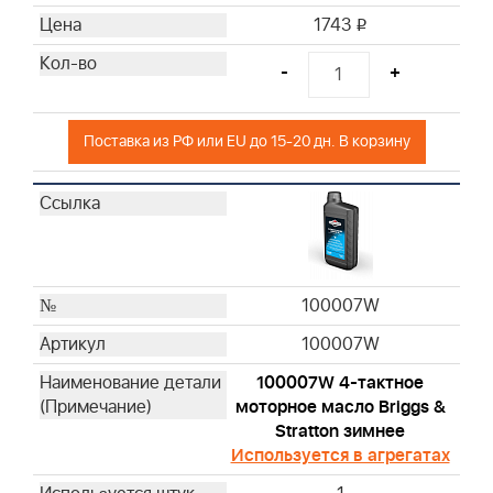
1743
i
-
+
Поставка из РФ или EU до 15-20 дн. В корзину
100007W
100007W
100007W 4-тактное
моторное масло Briggs &
Stratton зимнее
Используется в агрегатах