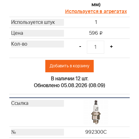
мм)
273638S
Используется в агрегатах
399039
1
491435S
492889
596
i
692520
-
+
695303
697015
697292
Добавить в корзину
710267
В наличии 12 шт.
710268
Обновлено 05.08.2026 (08:09)
711460
792303
793685
796254
797704
797007
992300C
797008