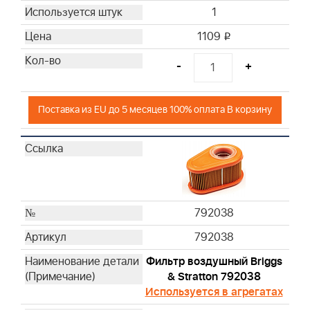
1
1109
i
-
+
Поставка из EU до 5 месяцев 100% оплата В корзину
792038
792038
Фильтр воздушный Briggs
& Stratton 792038
Используется в агрегатах