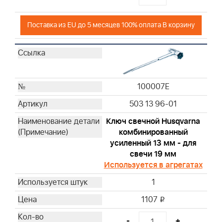
19598
19069
Поставка из EU до 5 месяцев 100% оплата В корзину
19165
19203
19062
19061
100007E
19230
19070
503 13 96-01
19340
Ключ свечной Husqvarna
19435
комбинированный
19522
усиленный 13 мм - для
19400
свечи 19 мм
19368
Используется в агрегатах
19480
1
19462
1107
i
19620
19461
-
+