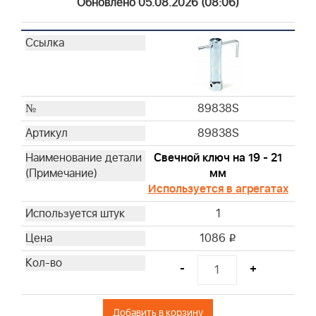
Обновлено 05.08.2026 (08:06)
4136
4137
4139
4140
4141
4142
89838S
4145
89838S
4146
4147
Свечной ключ на 19 - 21
4148
мм
4153
Используется в агрегатах
4154
1
4166
1086
i
4195
4197
-
+
4206
4207
Добавить в корзину
4211