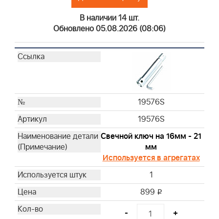
4212
В наличии 14 шт.
4213
Обновлено 05.08.2026 (08:06)
4214
4215
4216
4223
4224
19576S
4232
4237
19576S
4238
Свечной ключ на 16мм - 21
4240
мм
4243
Используется в агрегатах
4251WM
1
4261
491588L
899
i
593260M
-
+
799579M