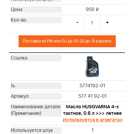
100009
950
CE5121
i
19300
-
+
Поставка из РФ или EU до 15-20 дн. В корзину
5774192-01
577 41 92-01
Масло HUSGVARNA 4-х
тактное, 0.6 л >>> летнее
Используется в агрегатах
1