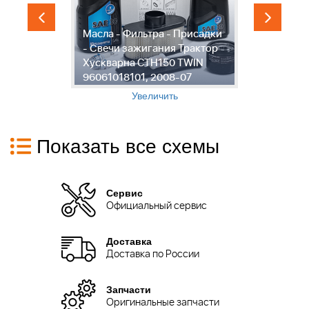
Масла - Фильтра - Присадки
1
р
- Свечи зажигания Трактор
М
Хускварна CTH150 TWIN
Х
96061018101, 2008-07
9
Увеличить
Показать все схемы
Сервис
Официальный сервис
Доставка
Доставка по России
Запчасти
Оригинальные запчасти