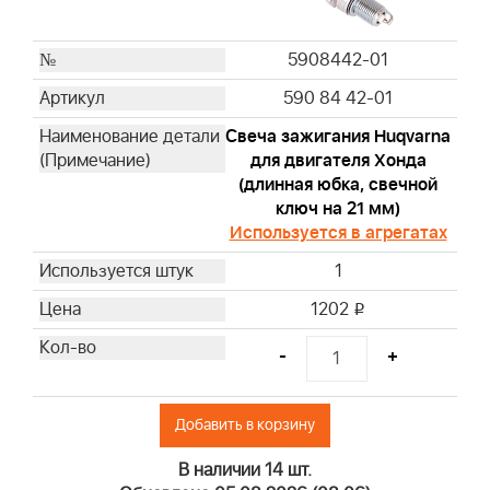
808116S
84001895
5908442-01
844545
590 84 42-01
4101
4102
Свеча зажигания Huqvarna
4103
для двигателя Хонда
(длинная юбка, свечной
4104
ключ на 21 мм)
4105
Используется в агрегатах
4106
4107
1
4108
1202
i
4109
4110
-
+
4112
4129
Добавить в корзину
4133
4135
В наличии 14 шт.