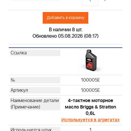
19545
19619
Добавить в корзину
19493
19607
В наличии 8 шт.
19266
Обновлено 05.08.2026 (08:17)
19063
19057
19442
94150
19258
100005E
19547
19244
100005E
19497
4-тактное моторное
19353
масло Briggs & Stratton
19487
0,6L
19468
Используется в агрегатах
19447
1