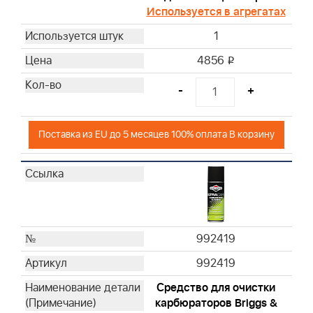
Используется в агрегатах
1
4856
i
-
+
Поставка из EU до 5 месяцев 100% оплата В корзину
992419
992419
Средство для очистки
карбюраторов Briggs &