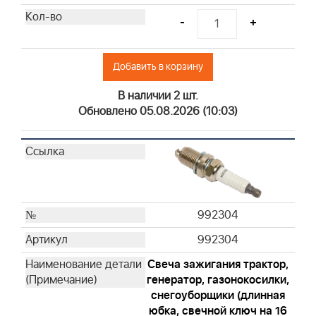
841359
820263WM
-
+
845198
392286
Добавить в корзину
399968
593240
В наличии 2 шт.
Обновлено 05.08.2026 (10:03)
795115
992376
992377
271466
71794S
271939
992304
271962S
992304
272403S
272444
Свеча зажигания трактор,
272490S
генератор, газонокосилки,
снегоуборщики (длинная
273185S
юбка, свечной ключ на 16
273356S