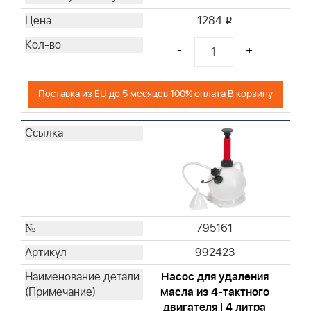
1284
i
-
+
Поставка из EU до 5 месяцев 100% оплата В корзину
795161
992423
Насос для удаления
масла из 4-тактного
двигателя | 4 литра