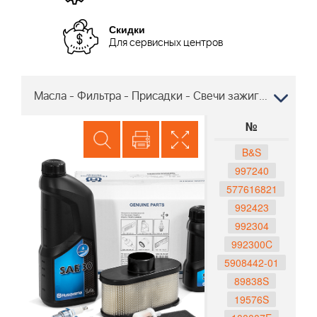
Скидки
Для сервисных центров
Масла - Фильтра - Присадки - Свечи зажигания Трактор Хускварна CTH150 TWIN 96061018101, 2008-07
№
B&S
997240
577616821
992423
992304
992300C
5908442-01
89838S
19576S