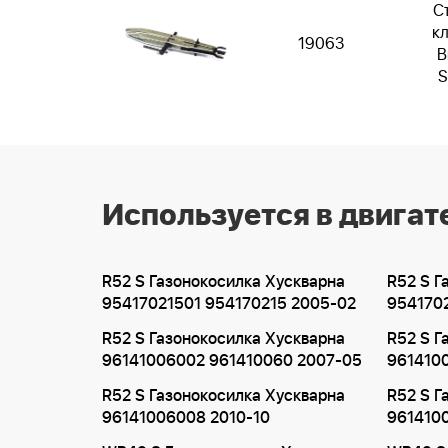
С
к
19063
B
S
Используется в двигат
R52 S Газонокосилка Хускварна
R52 S Г
95417021501 954170215 2005-02
954170
R52 S Газонокосилка Хускварна
R52 S Г
96141006002 961410060 2007-05
961410
R52 S Газонокосилка Хускварна
R52 S Г
96141006008 2010-10
9614100