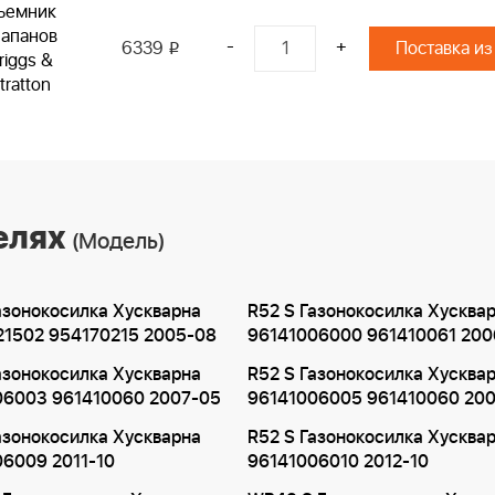
ъемник
лапанов
-
+
6339
Поставка из
i
riggs &
tratton
елях
(Модель)
азонокосилка Хускварна
R52 S Газонокосилка Хусква
21502 954170215 2005-08
96141006000 961410061 200
азонокосилка Хускварна
R52 S Газонокосилка Хусква
06003 961410060 2007-05
96141006005 961410060 20
азонокосилка Хускварна
R52 S Газонокосилка Хусква
6009 2011-10
96141006010 2012-10