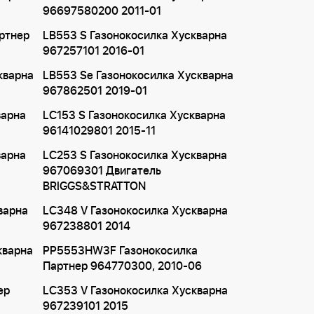
96697580200 2011-01
ртнер
LB553 S Газонокосилка Хускварна
967257101 2016-01
кварна
LB553 Se Газонокосилка Хускварна
967862501 2019-01
варна
LC153 S Газонокосилка Хускварна
96141029801 2015-11
варна
LC253 S Газонокосилка Хускварна
967069301 Двигатель
BRIGGS&STRATTON
варна
LC348 V Газонокосилка Хускварна
967238801 2014
кварна
PP5553HW3F Газонокосилка
Партнер 964770300, 2010-06
ер
LC353 V Газонокосилка Хускварна
967239101 2015