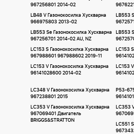
967256801 2014-02
9676221
LB48 V Газонокосилка Хускварна
LB553 S
966975803 2013-02
9672571
LB553 Se Газонокосилка Хускварна
LB553 S
967256701 2014-02 AU, NZ
967257
LC153 S Газонокосилка Хускварна
LC153 S
967988601 967988602 2019-11
9614102
LC153 V Газонокосилка Хускварна
LC153 V
96141028600 2014-02
9614102
LC348 V Газонокосилка Хускварна
P53-67
967238801 2015
961410
LC353 V Газонокосилка Хускварна
LC353 V
967069401 Двигатель
9670695
BRIGGS&STRATTON
LC551 S
967343