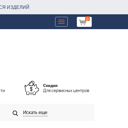
СЯ ИЗДЕЛИЙ
0
Toggle
navigation
Скидки
сти
Для сервисных центров
Искать еще