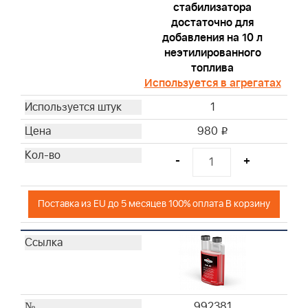
стабилизатора
достаточно для
добавления на 10 л
неэтилированного
топлива
Используется в агрегатах
1
980
i
-
+
Поставка из EU до 5 месяцев 100% оплата В корзину
992381