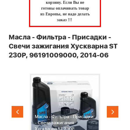
корзину.
Если Вы не
готовы оплачивать товар
из Европы, не надо делать
заказ !!!
Масла - Фильтра - Присадки -
Свечи зажигания Хускварна ST
230P, 96191009000, 2014-06
Масла - Фильтра - Присадки
- Свечи зажигания
Л
ST
Хускварна ST 230P,
м