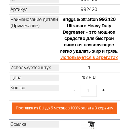
992420
Briggs & Stratton 992420
Ultracare Heavy Duty
Degreaser - это мощное
средство для быстрой
очистки, позволяющее
легко удалять жир и грязь.
Используется в агрегатах
1
1518
i
-
+
Поставка из EU до 5 месяцев 100% оплата В корзину