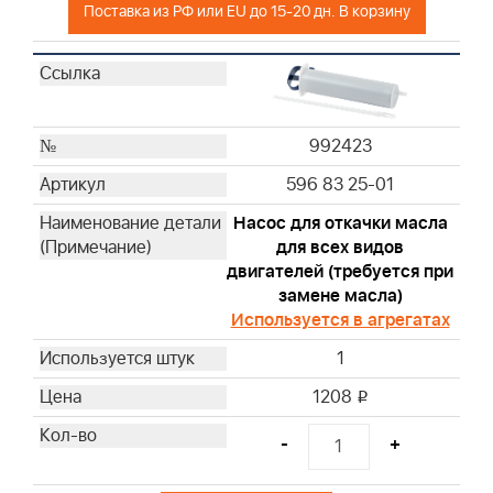
Поставка из РФ или EU до 15-20 дн. В корзину
393725
393957S
394018S
394019S
396424S
992423
397795S
596 83 25-01
399806S
399877S
Насос для откачки масла
399968
для всех видов
двигателей (требуется при
491384
замене масла)
491950
Используется в агрегатах
494511S
1
499486S
691643
1208
i
691667
-
+
692446
692519