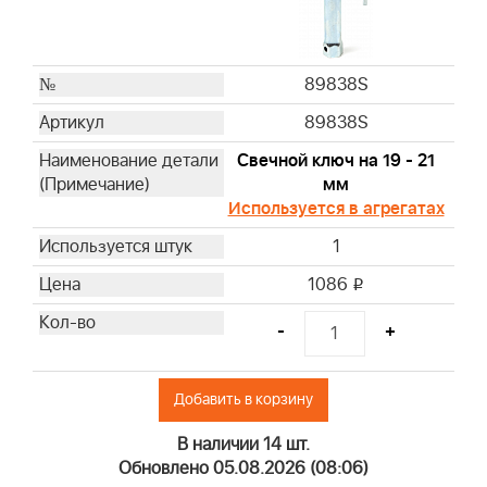
4102
4103
4104
89838S
4105
89838S
4106
4107
Свечной ключ на 19 - 21
4108
мм
Используется в агрегатах
4109
4110
1
4112
1086
i
4129
4133
-
+
4135
4136
Добавить в корзину
4137
4139
В наличии 14 шт.
4140
Обновлено 05.08.2026 (08:06)