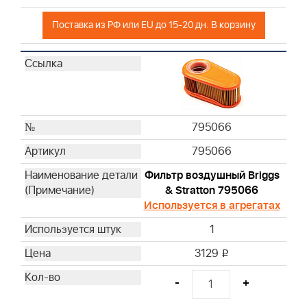
Поставка из РФ или EU до 15-20 дн. В корзину
795066
795066
Фильтр воздушный Briggs
& Stratton 795066
Используется в агрегатах
1
3129
i
-
+