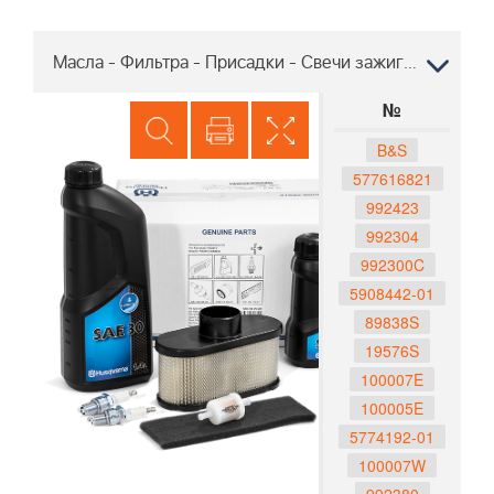
Масла - Фильтра - Присадки - Свечи зажигания Хускварна ST 230P, 96191009000, 2014-06
№
B&S
577616821
992423
992304
992300C
5908442-01
89838S
19576S
100007E
100005E
5774192-01
100007W