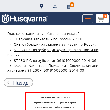
0
0
Toggle
navigation
Главная страница
Каталог запчастей
Husqvarna запчасти - по России и СПБ
Снегоуборщик Хускварна запчасти по России
ST230 P Снегоуборщик Хускварна запчасти по
России
ST230 P Снегоуборщик 96191009000 2014-06
Масла - Фильтра - Присадки - Свечи зажигания
Хускварна ST 230P, 96191009000, 2014-06
Назад
Заказы на запчасти
принимаются строго через
сайт путем добавления в