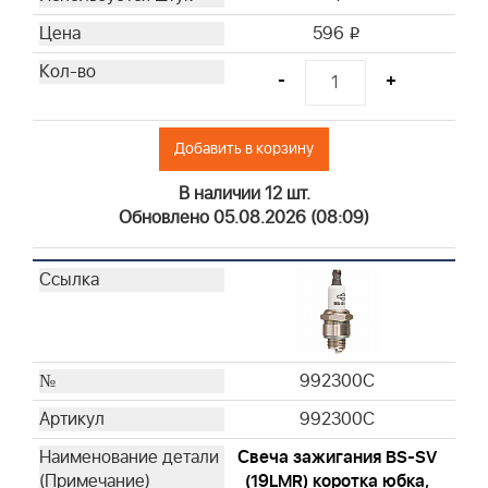
399968
593240
596
i
795115
-
+
992376
992377
271466
Добавить в корзину
71794S
В наличии 12 шт.
271939
Обновлено 05.08.2026 (08:09)
271962S
272403S
272444
272490S
273185S
273356S
992300C
273638S
992300C
399039
Свеча зажигания BS-SV
491435S
(19LMR) коротка юбка,
492889