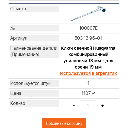
4216
4223
4224
100007E
4232
4237
503 13 96-01
4238
Ключ свечной Husqvarna
4240
комбинированный
4243
усиленный 13 мм - для
4251WM
свечи 19 мм
Используется в агрегатах
4261
491588L
1
593260M
1107
i
799579M
997240
-
+
19598
19069
Добавить в корзину
19165