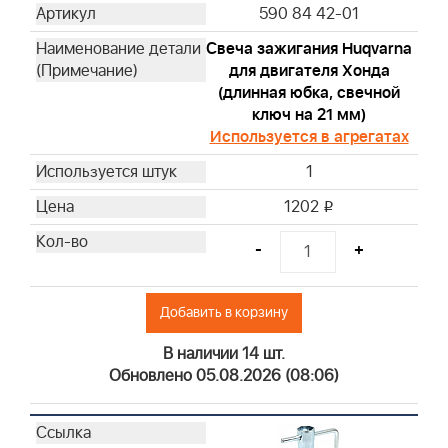
590 84 42-01
491056
492932S
Свеча зажигания Huqvarna
692513
для двигателя Хонда
(длинная юбка, свечной
696854
ключ на 21 мм)
795990
Используется в агрегатах
798576
1
820314
842921
1202
i
298090S
-
+
394358S
690612
691035
Добавить в корзину
797346
В наличии 14 шт.
808116S
Обновлено 05.08.2026 (08:06)
84001895
844545
4101