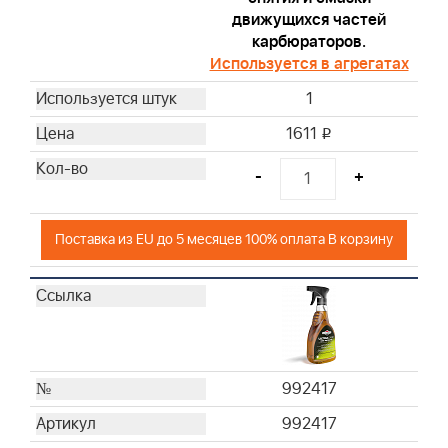
движущихся частей
карбюраторов.
Используется в агрегатах
1
1611
i
-
+
Поставка из EU до 5 месяцев 100% оплата В корзину
992417
992417