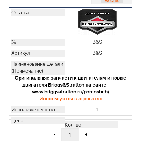
992380
992381
795161
992419
992417
992420
B&S
992416
B&S
491588S
493537S
795066
Оригинальные запчасти к двигателям и новые
796254
двигателя Briggs&Stratton на сайте -----
792038
www.briggsstratton.ru/pomoshch/
Используется в агрегатах
793676
593260
1
595191
698369
272235S
-
+
799579