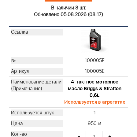
19203
В наличии 8 шт.
19062
Обновлено 05.08.2026 (08:17)
19061
19230
19070
19340
19435
100005E
19522
19400
100005E
19368
4-тактное моторное
19480
масло Briggs & Stratton
19462
0,6L
19620
Используется в агрегатах
19461
1
19545
950
i
19619
19493
-
+