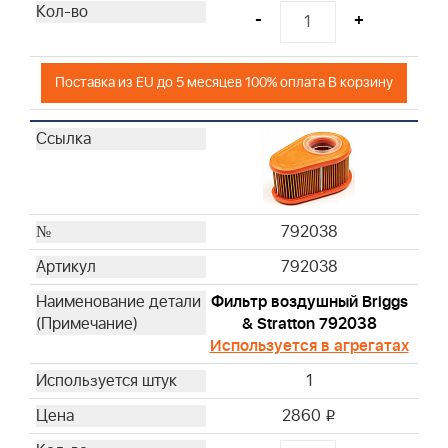
-
+
Поставка из EU до 5 месяцев 100% оплата В корзину
792038
792038
Фильтр воздушный Briggs
& Stratton 792038
Используется в агрегатах
1
2860
i