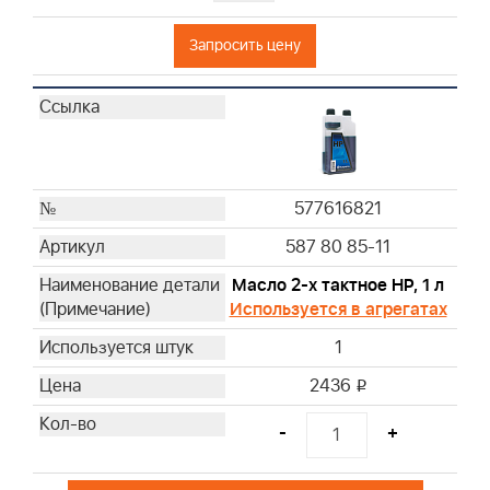
496894S
Запросить цену
272403S
697029
273356S
797819
595853
270093
577616821
270251
587 80 85-11
270447
270528S
Масло 2-х тактное HP, 1 л
270579S
Используется в агрегатах
270843S
1
270848
2436
i
272922
27987S
-
+
392308S
393406