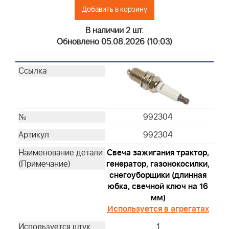
695302
Добавить в корзину
697029
В наличии 2 шт.
710265
Обновлено 05.08.2026 (10:03)
710266
711459
790166
792101
793569
794071
992304
796970
992304
797032
797033
Свеча зажигания трактор,
генератор, газонокосилки,
805113
снегоуборщики (длинная
841359
юбка, свечной ключ на 16
820263WM
мм)
845198
Используется в агрегатах
392286
1