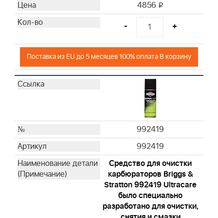
4856
i
-
+
Поставка из EU до 5 месяцев 100% оплата В корзину
992419
992419
Средство для очистки
карбюраторов Briggs &
Stratton 992419 Ultracare
было специально
разработано для очистки,
снятия и смазки