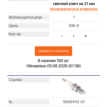
свечной ключ на 21 мм
692520
Используется в агрегатах
695303
1
697015
697292
596
i
710267
-
+
710268
711460
792303
Добавить в корзину
793685
В наличии 100 шт.
796254
Обновлено 05.08.2026 (07:56)
797704
797007
797008
798513
798795
805267S
5908442-01
595191