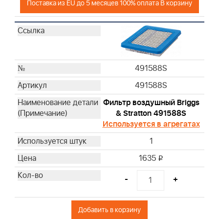
Поставка из EU до 5 месяцев 100% оплата В корзину
491588S
491588S
Фильтр воздушный Briggs
& Stratton 491588S
Используется в агрегатах
1
1635
i
-
+
Добавить в корзину