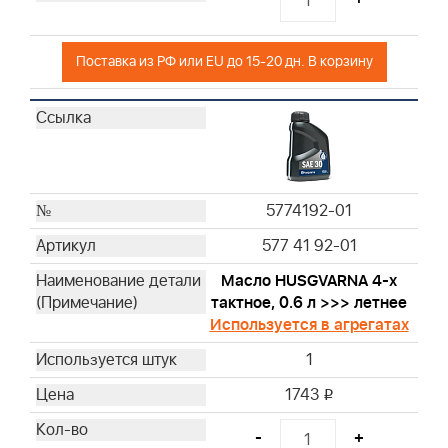
19607
19266
Поставка из РФ или EU до 15-20 дн. В корзину
19063
19057
19442
94150
19258
19547
5774192-01
19244
577 41 92-01
19497
19353
Масло HUSGVARNA 4-х
19487
тактное, 0.6 л >>> летнее
Используется в агрегатах
19468
19447
1
100009
1743
i
CE5121
19300
-
+