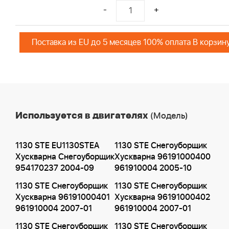
-
+
Поставка из EU до 5 месяцев 100% оплата В корзин
Используется в двигателях
(Модель)
1130 STE EU1130STEA
1130 STE Снегоуборщик
Хускварна Снегоуборщик
Хускварна 96191000400
954170237 2004-09
961910004 2005-10
1130 STE Снегоуборщик
1130 STE Снегоуборщик
Хускварна 96191000401
Хускварна 96191000402
961910004 2007-01
961910004 2007-01
1130 STE Снегоуборщик
1130 STE Снегоуборщик