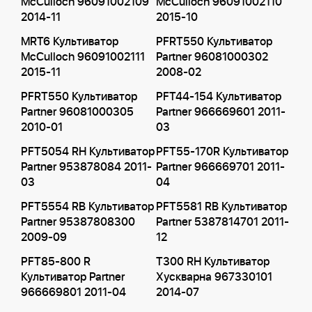
McCulloch 96091002109
McCulloch 96091002110
2014-11
2015-10
MRT6 Культиватор
PFRT550 Культиватор
McCulloch 96091002111
Partner 96081000302
2015-11
2008-02
PFRT550 Культиватор
PFT44-154 Культиватор
Partner 96081000305
Partner 966669601 2011-
2010-01
03
PFT5054 RH Культиватор
PFT55-170R Культиватор
Partner 953878084 2011-
Partner 966669701 2011-
03
04
PFT5554 RB Культиватор
PFT5581 RB Культиватор
Partner 95387808300
Partner 5387814701 2011-
2009-09
12
PFT85-800 R
T300 RH Культиватор
Культиватор Partner
Хускварна 967330101
966669801 2011-04
2014-07