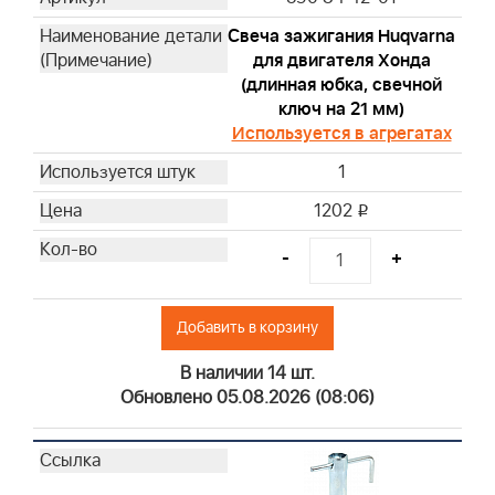
492932S
Свеча зажигания Huqvarna
692513
для двигателя Хонда
(длинная юбка, свечной
696854
ключ на 21 мм)
795990
Используется в агрегатах
798576
1
820314
842921
1202
i
298090S
-
+
394358S
690612
691035
Добавить в корзину
797346
В наличии 14 шт.
808116S
Обновлено 05.08.2026 (08:06)
84001895
844545
4101
4102