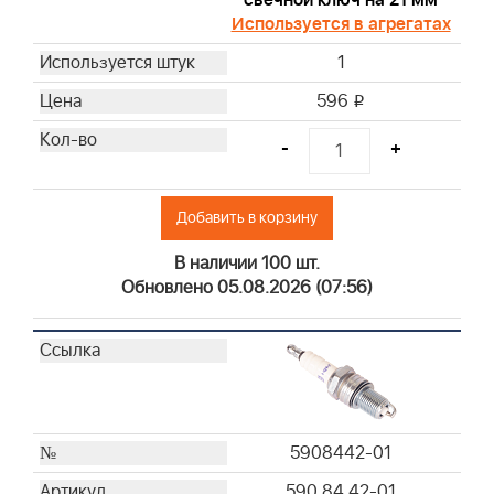
692520
Используется в агрегатах
695303
1
697015
697292
596
i
710267
-
+
710268
711460
792303
Добавить в корзину
793685
В наличии 100 шт.
796254
Обновлено 05.08.2026 (07:56)
797704
797007
797008
798513
798795
805267S
5908442-01
595191
590 84 42-01
491056