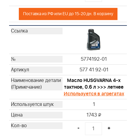
19266
Поставка из РФ или EU до 15-20 дн. В корзину
19063
19057
19442
94150
19258
19547
5774192-01
19244
577 41 92-01
19497
19353
Масло HUSGVARNA 4-х
19487
тактное, 0.6 л >>> летнее
Используется в агрегатах
19468
19447
1
100009
1743
i
CE5121
19300
-
+