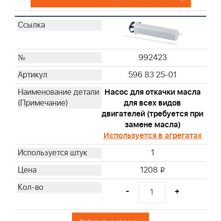
393957S
394018S
394019S
396424S
992423
397795S
596 83 25-01
399806S
399877S
Насос для откачки масла
399968
для всех видов
двигателей (требуется при
491384
замене масла)
491950
Используется в агрегатах
494511S
1
499486S
691643
1208
i
691667
-
+
692446
692519
695302