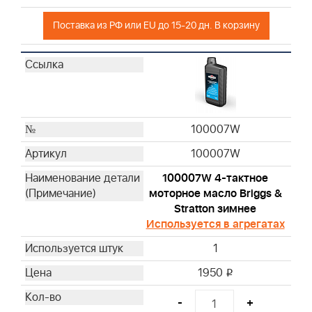
Поставка из РФ или EU до 15-20 дн. В корзину
100007W
100007W
100007W 4-тактное
моторное масло Briggs &
Stratton зимнее
Используется в агрегатах
1
1950
i
-
+