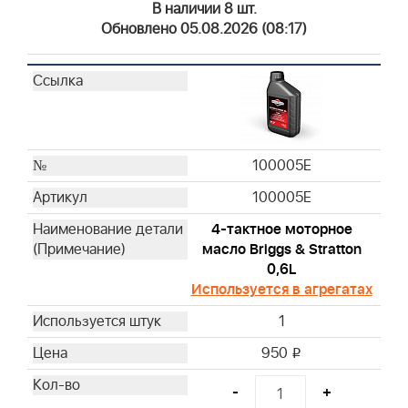
19203
В наличии 8 шт.
19062
Обновлено 05.08.2026 (08:17)
19061
19230
19070
19340
19435
100005E
19522
19400
100005E
19368
4-тактное моторное
19480
масло Briggs & Stratton
19462
0,6L
19620
Используется в агрегатах
19461
1
19545
950
i
19619
19493
-
+
19607