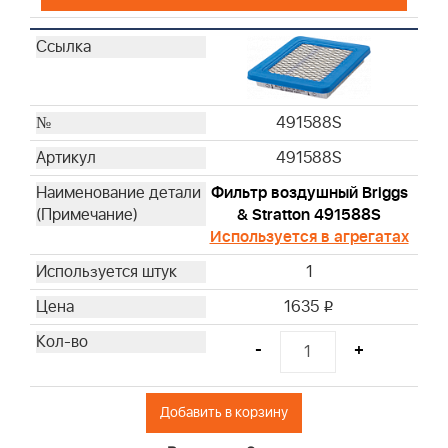
491588S
491588S
Фильтр воздушный Briggs
& Stratton 491588S
Используется в агрегатах
1
1635
i
-
+
Добавить в корзину