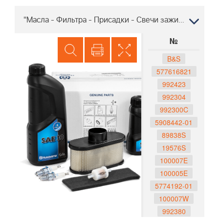
"Масла - Фильтра - Присадки - Свечи зажигания Хускварна ST 330T, 96191008600 2014-06 "
№
B&S
577616821
992423
992304
992300C
5908442-01
89838S
19576S
100007E
100005E
5774192-01
100007W
992380