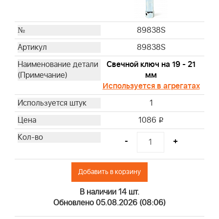
4103
4104
89838S
4105
89838S
4106
4107
Свечной ключ на 19 - 21
4108
мм
Используется в агрегатах
4109
4110
1
4112
1086
i
4129
4133
-
+
4135
4136
Добавить в корзину
4137
4139
В наличии 14 шт.
4140
Обновлено 05.08.2026 (08:06)
4141