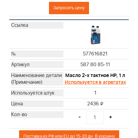
496894S
Запросить цену
272403S
697029
273356S
797819
595853
270093
577616821
270251
587 80 85-11
270447
270528S
Масло 2-х тактное HP, 1 л
270579S
Используется в агрегатах
270843S
1
270848
2436
i
272922
27987S
-
+
392308S
393406
Поставка из РФ или EU до 15-20 дн. В корзину
393725