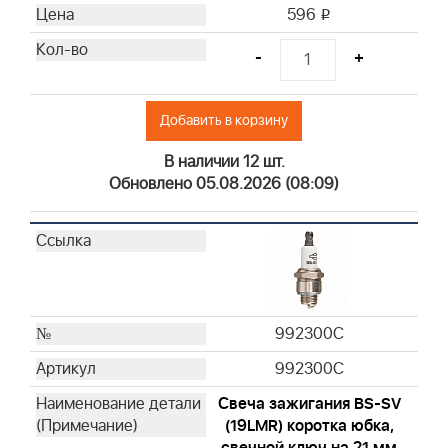
593240
596
i
795115
-
+
992376
992377
271466
Добавить в корзину
71794S
В наличии 12 шт.
271939
Обновлено 05.08.2026 (08:09)
271962S
272403S
272444
272490S
273185S
273356S
992300C
273638S
992300C
399039
Свеча зажигания BS-SV
491435S
(19LMR) коротка юбка,
492889
свечной ключ на 21 мм