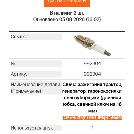
Добавить в корзину
697029
В наличии 2 шт.
710265
Обновлено 05.08.2026 (10:03)
710266
711459
790166
792101
793569
794071
992304
796970
992304
797032
797033
Свеча зажигания трактор,
генератор, газонокосилки,
805113
снегоуборщики (длинная
841359
юбка, свечной ключ на 16
820263WM
мм)
845198
Используется в агрегатах
392286
1
399968