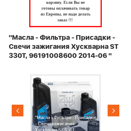
корзину.
Если Вы не
готовы оплачивать товар
из Европы, не надо делать
заказ !!!
"Масла - Фильтра - Присадки -
Свечи зажигания Хускварна ST
330T, 96191008600 2014-06 "
"Масла - Фильтра - Присадки
"
- Свечи зажигания
г
Хускварна ST 330T,
3