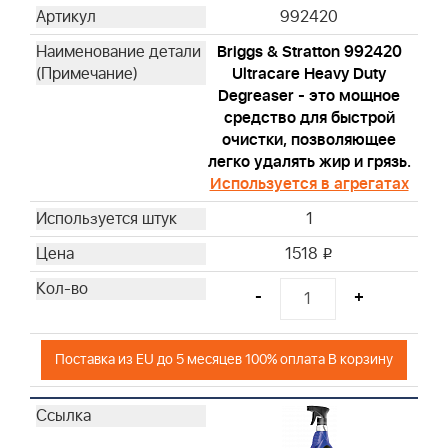
992420
Briggs & Stratton 992420
Ultracare Heavy Duty
Degreaser - это мощное
средство для быстрой
очистки, позволяющее
легко удалять жир и грязь.
Используется в агрегатах
1
1518
i
-
+
Поставка из EU до 5 месяцев 100% оплата В корзину