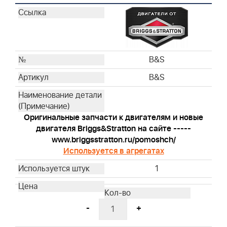
992381
795161
992419
992417
992420
B&S
992416
B&S
491588S
493537S
795066
Оригинальные запчасти к двигателям и новые
796254
двигателя Briggs&Stratton на сайте -----
792038
www.briggsstratton.ru/pomoshch/
Используется в агрегатах
793676
593260
1
595191
698369
272235S
-
+
799579