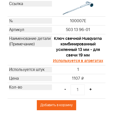
4216
4223
4224
100007E
4232
4237
503 13 96-01
4238
Ключ свечной Husqvarna
4240
комбинированный
4243
усиленный 13 мм - для
4251WM
свечи 19 мм
Используется в агрегатах
4261
491588L
1
593260M
1107
i
799579M
997240
-
+
19598
19069
Добавить в корзину
19165