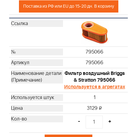
Поставка из РФ или EU до 15-20 дн. В корзину
795066
795066
Фильтр воздушный Briggs
& Stratton 795066
Используется в агрегатах
1
3129
i
-
+