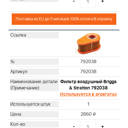
-
+
Поставка из EU до 5 месяцев 100% оплата В корзину
792038
792038
Фильтр воздушный Briggs
& Stratton 792038
Используется в агрегатах
1
2860
i
-
+