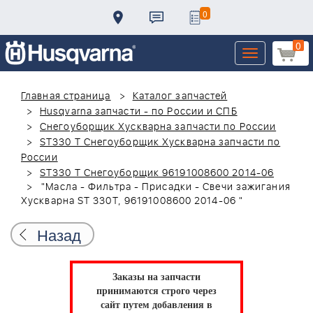
0
0
Toggle
navigation
Главная страница
Каталог запчастей
Husqvarna запчасти - по России и СПБ
Снегоуборщик Хускварна запчасти по России
ST330 T Снегоуборщик Хускварна запчасти по
России
ST330 T Снегоуборщик 96191008600 2014-06
"Масла - Фильтра - Присадки - Свечи зажигания
Хускварна ST 330T, 96191008600 2014-06 "
Назад
Заказы на запчасти
принимаются строго через
сайт путем добавления в