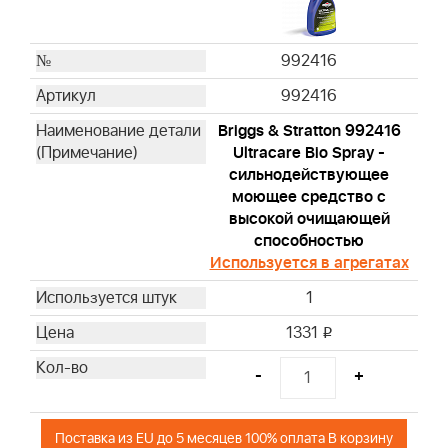
992416
992416
Briggs & Stratton 992416
Ultracare Bio Spray -
сильнодействующее
моющее средство с
высокой очищающей
способностью
Используется в агрегатах
1
1331
i
-
+
Поставка из EU до 5 месяцев 100% оплата В корзину