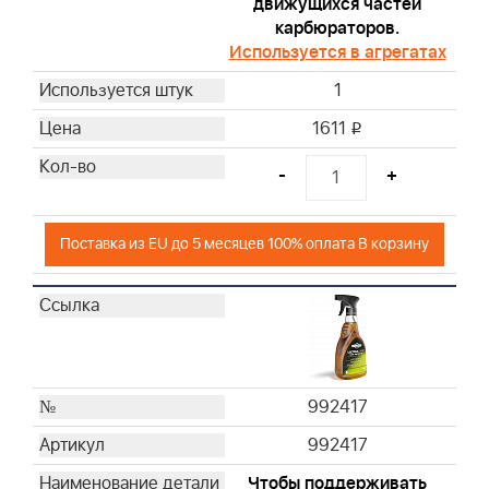
движущихся частей
карбюраторов.
Используется в агрегатах
1
1611
i
-
+
Поставка из EU до 5 месяцев 100% оплата В корзину
992417
992417
Чтобы поддерживать