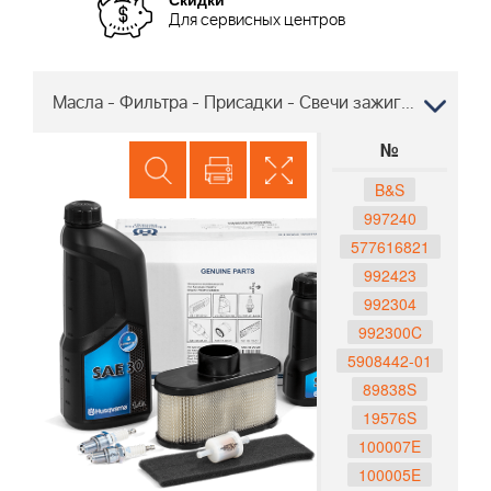
Для сервисных центров
Масла - Фильтра - Присадки - Свечи зажигания Культиватор Хускварна TR 530 96091003300 2017-11
№
B&S
997240
577616821
992423
992304
992300C
5908442-01
89838S
19576S
100007E
100005E