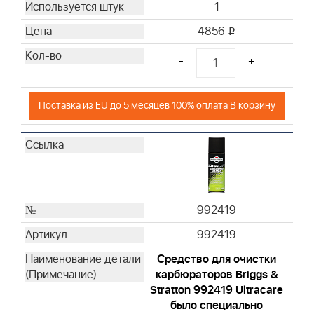
1
4856
i
-
+
Поставка из EU до 5 месяцев 100% оплата В корзину
992419
992419
Средство для очистки
карбюраторов Briggs &
Stratton 992419 Ultracare
было специально