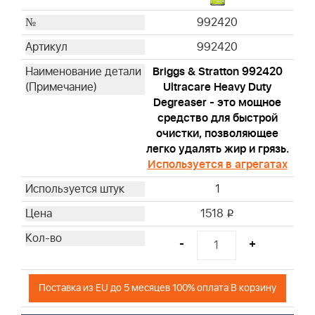
992420
992420
Briggs & Stratton 992420
Ultracare Heavy Duty
Degreaser - это мощное
средство для быстрой
очистки, позволяющее
легко удалять жир и грязь.
Используется в агрегатах
1
1518
i
-
+
Поставка из EU до 5 месяцев 100% оплата В корзину