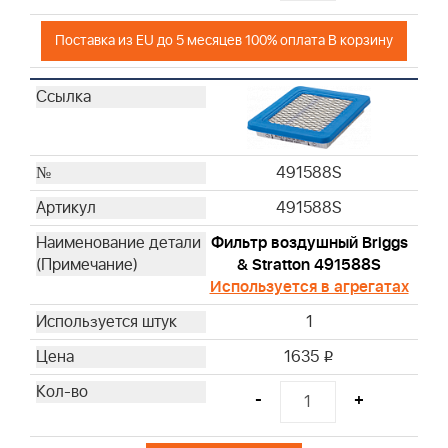
Поставка из EU до 5 месяцев 100% оплата В корзину
491588S
491588S
Фильтр воздушный Briggs
& Stratton 491588S
Используется в агрегатах
1
1635
i
-
+