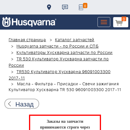
0
0
Toggle
navigation
Главная страница
Каталог запчастей
Husqvarna запчасти - по России и СПБ
Культиваторы Хускварна запчасти по России
TR 530 Культиватор Хускварна запчасти по
России
TR530 Культиватор Хускварна 96091003300
2017-11
Масла - Фильтра - Присадки - Свечи зажигания
Культиватор Хускварна TR 530 96091003300 2017-11
Назад
Заказы на запчасти
принимаются строго через