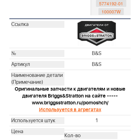
5774192-01
100007W
992380
992381
795161
992419
992417
B&S
992420
B&S
992416
491588S
493537S
Оригинальные запчасти к двигателям и новые
795066
двигателя Briggs&Stratton на сайте -----
796254
www.briggsstratton.ru/pomoshch/
Используется в агрегатах
792038
793676
1
593260
595191