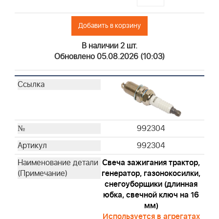
845198
392286
Добавить в корзину
399968
593240
В наличии 2 шт.
Обновлено 05.08.2026 (10:03)
795115
992376
992377
271466
71794S
271939
992304
271962S
992304
272403S
272444
Свеча зажигания трактор,
272490S
генератор, газонокосилки,
снегоуборщики (длинная
273185S
юбка, свечной ключ на 16
273356S
мм)
273638S
Используется в агрегатах