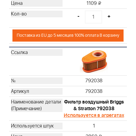
1109
i
-
+
Поставка из EU до 5 месяцев 100% оплата В корзину
792038
792038
Фильтр воздушный Briggs
& Stratton 792038
Используется в агрегатах
1