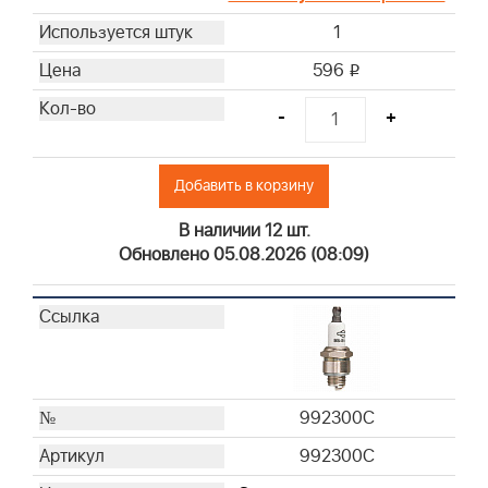
399039
1
491435S
492889
596
i
692520
-
+
695303
697015
697292
Добавить в корзину
710267
В наличии 12 шт.
710268
Обновлено 05.08.2026 (08:09)
711460
792303
793685
796254
797704
797007
992300C
797008
992300C
798513