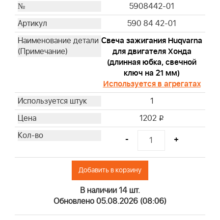
5908442-01
844545
590 84 42-01
4101
4102
Свеча зажигания Huqvarna
4103
для двигателя Хонда
(длинная юбка, свечной
4104
ключ на 21 мм)
4105
Используется в агрегатах
4106
4107
1
4108
1202
i
4109
4110
-
+
4112
4129
Добавить в корзину
4133
4135
В наличии 14 шт.
Обновлено 05.08.2026 (08:06)
4136
4137