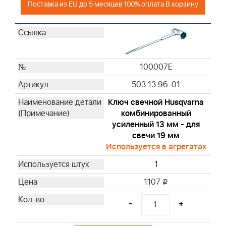
19069
Поставка из EU до 5 месяцев 100% оплата В корзину
19165
19203
19062
19061
100007E
19230
19070
503 13 96-01
19340
Ключ свечной Husqvarna
19435
комбинированный
19522
усиленный 13 мм - для
19400
свечи 19 мм
19368
Используется в агрегатах
19480
1
19462
1107
i
19620
19461
-
+
19545
19619