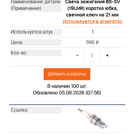
798795
Свеча зажигания BS-SV
(19LMR) коротка юбка,
805267S
свечной ключ на 21 мм
595191
Используется в агрегатах
491056
1
492932S
692513
596
i
696854
-
+
795990
798576
820314
Добавить в корзину
842921
В наличии 100 шт.
298090S
Обновлено 05.08.2026 (07:56)
394358S
690612
691035
797346
808116S
84001895