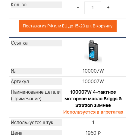
-
+
Поставка из РФ или EU до 15-20 дн. В корзину
100007W
100007W
100007W 4-тактное
моторное масло Briggs &
Stratton зимнее
Используется в агрегатах
1
1950
i