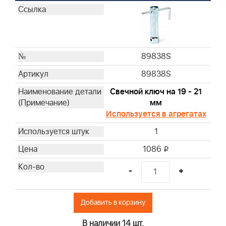
4139
4140
4141
4142
89838S
4145
89838S
4146
4147
Свечной ключ на 19 - 21
4148
мм
4153
Используется в агрегатах
4154
1
4166
1086
i
4195
4197
-
+
4206
4207
Добавить в корзину
4211
4212
В наличии 14 шт.