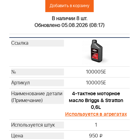
Добавить в корзину
19493
19607
В наличии 8 шт.
19266
Обновлено 05.08.2026 (08:17)
19063
19057
19442
94150
19258
100005E
19547
19244
100005E
19497
4-тактное моторное
19353
масло Briggs & Stratton
19487
0,6L
19468
Используется в агрегатах
19447
1
100009
950
CE5121
i