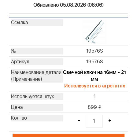
4213
Обновлено 05.08.2026 (08:06)
4214
4215
4216
4223
4224
19576S
4232
4237
19576S
4238
Свечной ключ на 16мм - 21
4240
мм
4243
Используется в агрегатах
4251WM
1
4261
491588L
899
i
593260M
-
+
799579M
19598