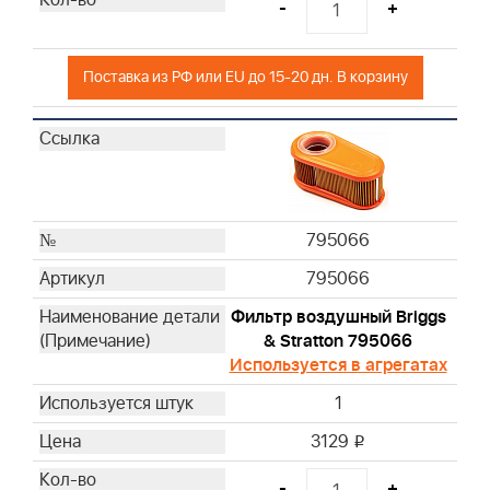
-
+
Поставка из РФ или EU до 15-20 дн. В корзину
795066
795066
Фильтр воздушный Briggs
& Stratton 795066
Используется в агрегатах
1
3129
i
-
+