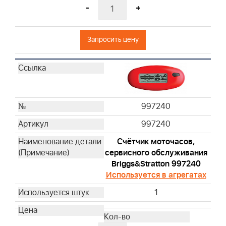
698369
-
+
272235S
799579
Запросить цену
496894S
272403S
697029
273356S
797819
997240
595853
270093
997240
270251
Счётчик моточасов,
270447
сервисного обслуживания
270528S
Briggs&Stratton 997240
270579S
Используется в агрегатах
270843S
1
270848
272922
27987S