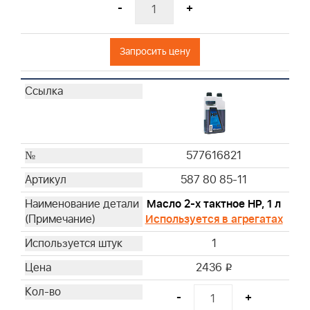
-
+
392308S
393406
Запросить цену
393725
393957S
394018S
394019S
396424S
397795S
577616821
399806S
587 80 85-11
399877S
399968
Масло 2-х тактное HP, 1 л
491384
Используется в агрегатах
491950
1
494511S
2436
499486S
i
691643
-
+
691667