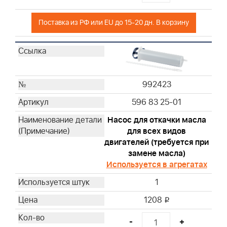
692446
Поставка из РФ или EU до 15-20 дн. В корзину
692519
695302
697029
710265
710266
992423
711459
596 83 25-01
790166
792101
Насос для откачки масла
793569
для всех видов
двигателей (требуется при
794071
замене масла)
796970
Используется в агрегатах
797032
797033
1
805113
1208
i
841359
820263WM
-
+