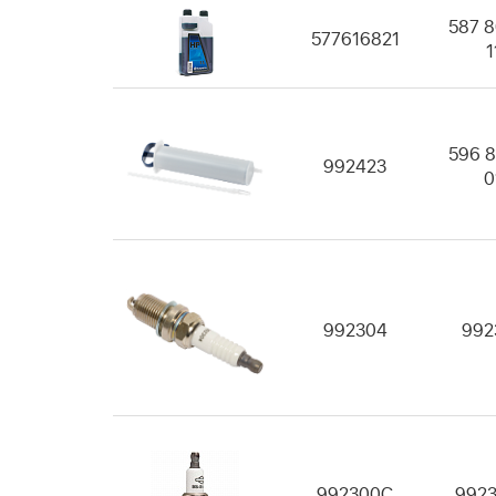
587 8
577616821
1
596 8
992423
0
992304
992
992300C
992