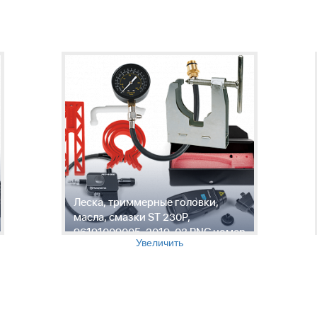
Леска, триммерные головки,
масла, смазки ST 230P,
96191009005, 2019-03 PNC номер
Увеличить