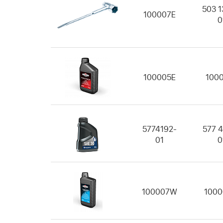
503 1
100007E
0
100005E
100
5774192-
577 4
01
0
100007W
100