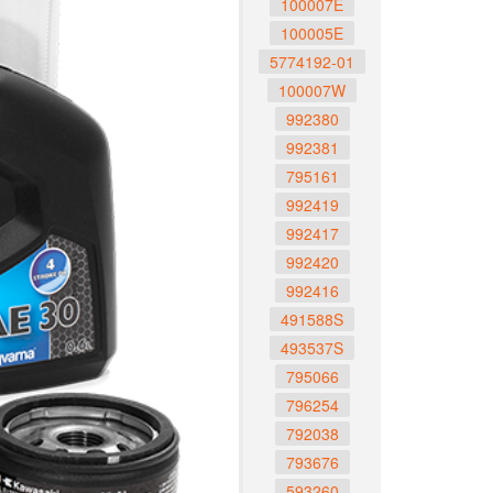
100007E
100005E
5774192-01
100007W
992380
992381
795161
992419
992417
992420
992416
491588S
493537S
795066
796254
792038
793676
593260