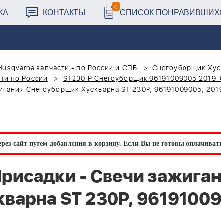
0
КА
КОНТАКТЫ
СПИСОК ПОНРАВИВШИХ
Husqvarna запчасти - по России и СПБ
Снегоуборщик Хус
ти по России
ST230 P Снегоуборщик 96191009005 2019-
жигания Снегоуборщик Хускварна ST 230P, 96191009005, 20
рез сайт путем добавления в корзину.
Если Вы не готовы оплачивать 
Присадки - Свечи зажига
варна ST 230P, 96191009