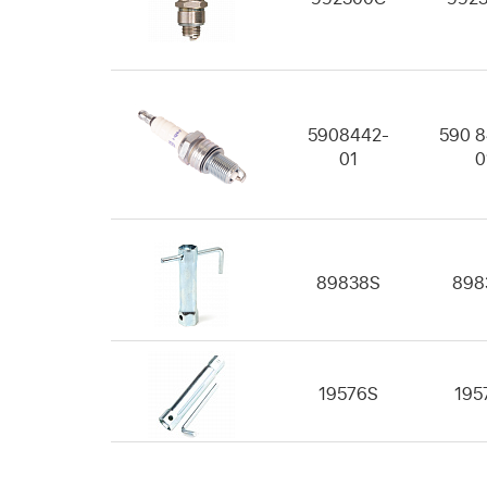
5908442-
590 8
01
0
89838S
898
19576S
195