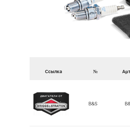
Ссылка
№
Ар
B&S
B