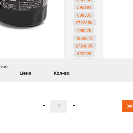
595191
698369
272235S
799579
496894S
272403S
697029
273356S
тся
797819
Цена
Кол-во
595853
270093
270251
270447
-
+
Зап
270528S
270579S
270843S
270848