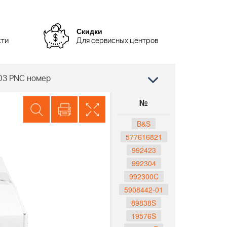
Скидки
сти
Для сервисных центров
-03 PNC номер
№
B&S
577616821
992423
992304
992300C
5908442-01
89838S
19576S