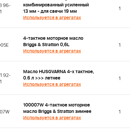
комбинированный усиленный
3 96-
1
13 мм - для свечи 19 мм
1
Используется в агрегатах
4-тактное моторное масло
Briggs & Stratton 0,6L
005E
1
Используется в агрегатах
Масло HUSGVARNA 4-х тактное,
1 92-
0.6 л >>> летнее
1
1
Используется в агрегатах
100007W 4-тактное моторное
масло Briggs & Stratton зимнее
007W
1
Используется в агрегатах