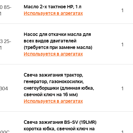
Масло 2-х тактное HP, 1 л
0 85-
1
Используется в агрегатах
1
Насос для откачки масла для
всех видов двигателей
3 25-
1
(требуется при замене масла)
1
Используется в агрегатах
Свеча зажигания трактор,
генератор, газонокосилки,
снегоуборщики (длинная юбка,
304
1
свечной ключ на 16 мм)
Используется в агрегатах
Свеча зажигания BS-SV (19LMR)
коротка юбка, свечной ключ на
300C
1