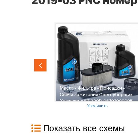
2019-03 PNC номер
Масла - Фильтра - Присадки -
рна ST
Свечи зажигания Снегоуборщик
019-03 PNC
Хускварна ST 230P, 96191009005,
Увеличить
2019-03 PNC номер
Показать все схемы