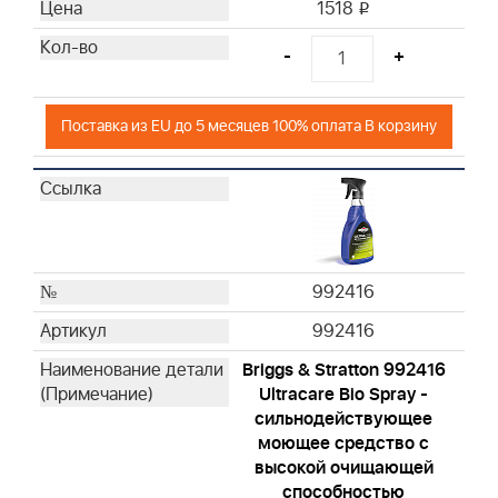
1518
i
-
+
Поставка из EU до 5 месяцев 100% оплата В корзину
992416
992416
Briggs & Stratton 992416
Ultracare Bio Spray -
сильнодействующее
моющее средство с
высокой очищающей
способностью