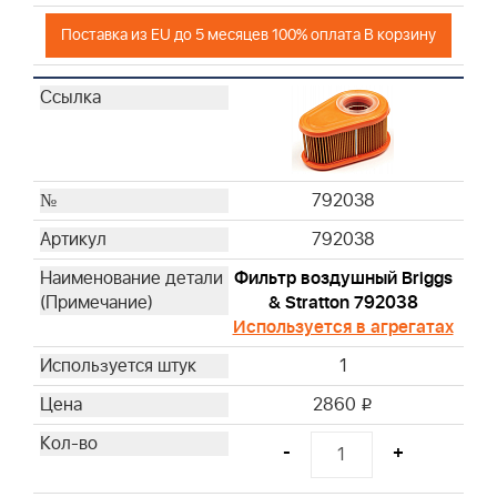
Поставка из EU до 5 месяцев 100% оплата В корзину
792038
792038
Фильтр воздушный Briggs
& Stratton 792038
Используется в агрегатах
1
2860
i
-
+