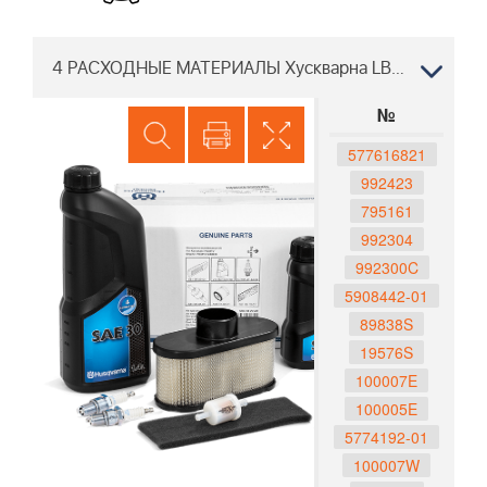
4 РАСХОДНЫЕ МАТЕРИАЛЫ Хускварна LB48 V 966975803, 2013-02
№
577616821
992423
795161
992304
992300C
5908442-01
89838S
19576S
100007E
100005E
5774192-01
100007W