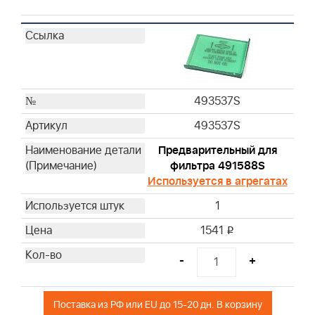
493537S
493537S
Предварительный для
фильтра 491588S
Используется в агрегатах
1
1541
i
-
+
Поставка из РФ или EU до 15-20 дн. В корзину