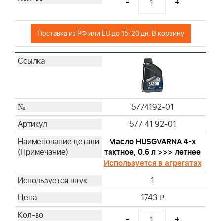
-
+
Поставка из РФ или EU до 15-20 дн. В корзину
5774192-01
577 41 92-01
Масло HUSGVARNA 4-х
тактное, 0.6 л >>> летнее
Используется в агрегатах
1
1743
i
-
+