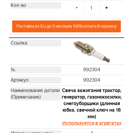
19244
-
+
19497
19353
Поставка из EU до 5 месяцев 100% оплата В корзину
19487
19468
19447
100009
CE5121
992304
992304
Свеча зажигания трактор,
генератор, газонокосилки,
снегоуборщики (длинная
юбка, свечной ключ на 16
мм)
Используется в агрегатах