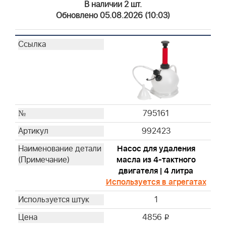
В наличии 2 шт.
19400
Обновлено 05.08.2026 (10:03)
19368
19480
19462
19620
19461
19545
19619
795161
19493
19607
992423
19266
Насос для удаления
19063
масла из 4-тактного
19057
двигателя | 4 литра
19442
Используется в агрегатах
94150
1
19258
4856
i
19547