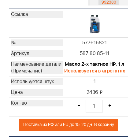
992380
992419
992417
992420
992416
992381
577616821
491588S
587 80 85-11
493537S
Масло 2-х тактное HP, 1 л
795066
Используется в агрегатах
796254
1
792038
793676
2436
i
593260
-
+
595191
698369
272235S
Поставка из РФ или EU до 15-20 дн. В корзину
799579
496894S