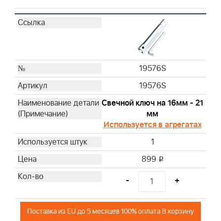
19576S
19576S
Свечной ключ на 16мм - 21
мм
Используется в агрегатах
1
899
i
-
+
Поставка из EU до 5 месяцев 100% оплата В корзину