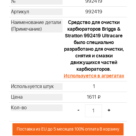
992419
992419
Средство для очистки
карбюраторов Briggs &
Stratton 992419 Ultracare
было специально
разработано для очистки,
снятия и смазки
движущихся частей
карбюраторов.
Используется в агрегатах
1
1611
i
-
+
Поставка из EU до 5 месяцев 100% оплата В корзину