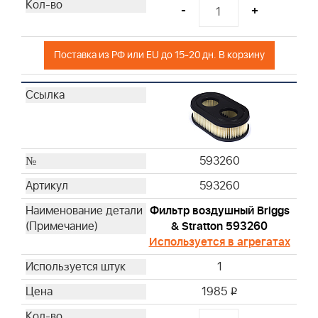
-
+
Поставка из РФ или EU до 15-20 дн. В корзину
593260
593260
Фильтр воздушный Briggs
& Stratton 593260
Используется в агрегатах
1
1985
i