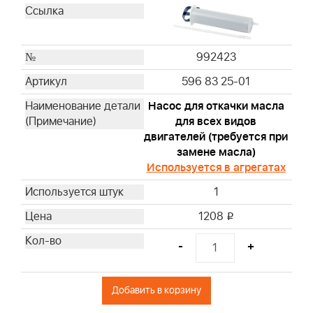
272403S
697029
273356S
992423
797819
596 83 25-01
595853
Насос для откачки масла
997240
для всех видов
19598
двигателей (требуется при
19069
замене масла)
19165
Используется в агрегатах
19203
1
19062
1208
19061
i
19230
-
+
19070
19340
Добавить в корзину
19435
19522