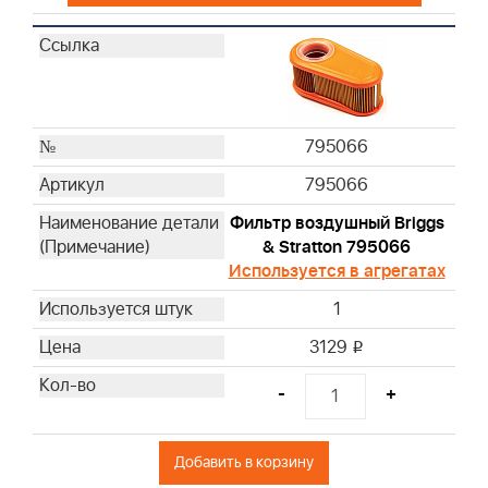
795066
795066
Фильтр воздушный Briggs
& Stratton 795066
Используется в агрегатах
1
3129
i
-
+
Добавить в корзину