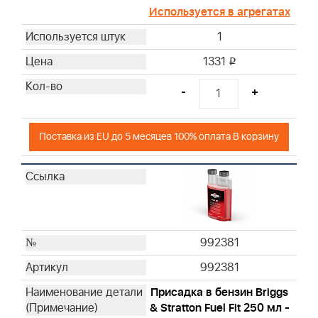
Используется в агрегатах
1
1331
i
-
+
Поставка из EU до 5 месяцев 100% оплата В корзину
992381
992381
Присадка в бензин Briggs
& Stratton Fuel Fit 250 мл -