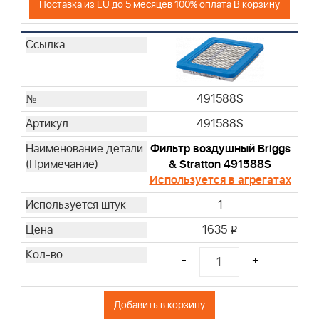
Поставка из EU до 5 месяцев 100% оплата В корзину
491588S
491588S
Фильтр воздушный Briggs
& Stratton 491588S
Используется в агрегатах
1
1635
i
-
+
Добавить в корзину