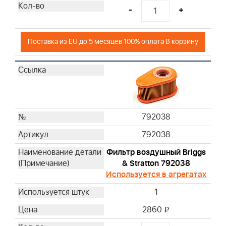
-
+
Поставка из EU до 5 месяцев 100% оплата В корзину
792038
792038
Фильтр воздушный Briggs
& Stratton 792038
Используется в агрегатах
1
2860
i