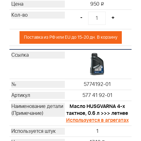
950
i
-
+
Поставка из РФ или EU до 15-20 дн. В корзину
5774192-01
577 41 92-01
Масло HUSGVARNA 4-х
тактное, 0.6 л >>> летнее
Используется в агрегатах
1