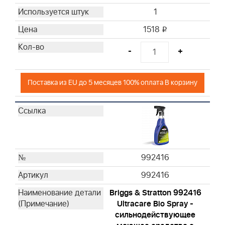
1
1518
i
-
+
Поставка из EU до 5 месяцев 100% оплата В корзину
992416
992416
Briggs & Stratton 992416
Ultracare Bio Spray -
сильнодействующее