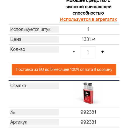
моющее средство с
высокой очищающей
способностью
Используется в агрегатах
1
1331
i
-
+
Поставка из EU до 5 месяцев 100% оплата В корзину
992381
992381