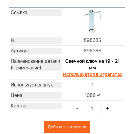
89838S
89838S
Свечной ключ на 19 - 21
мм
Используется в агрегатах
1
1086
i
-
+
Добавить в корзину