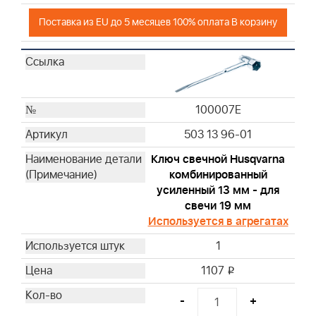
Поставка из EU до 5 месяцев 100% оплата В корзину
100007E
503 13 96-01
Ключ свечной Husqvarna
комбинированный
усиленный 13 мм - для
свечи 19 мм
Используется в агрегатах
1
1107
i
-
+