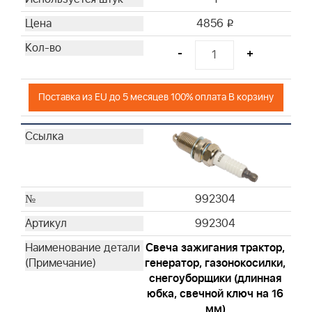
19258
4856
i
19547
19244
-
+
19497
19353
Поставка из EU до 5 месяцев 100% оплата В корзину
19487
19468
19447
100009
CE5121
992304
992304
Свеча зажигания трактор,
генератор, газонокосилки,
снегоуборщики (длинная
юбка, свечной ключ на 16
мм)