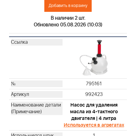
Добавить в корзину
19435
19522
В наличии 2 шт.
19400
Обновлено 05.08.2026 (10:03)
19368
19480
19462
19620
19461
19545
19619
795161
19493
19607
992423
19266
Насос для удаления
19063
масла из 4-тактного
19057
двигателя | 4 литра
19442
Используется в агрегатах
94150
1