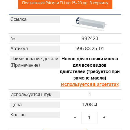
Поставка из РФ или EU до 15-20 дн. В корзину
799579
496894S
272403S
697029
273356S
992423
797819
596 83 25-01
595853
Насос для откачки масла
997240
для всех видов
19598
двигателей (требуется при
19069
замене масла)
19165
Используется в агрегатах
19203
1
19062
1208
19061
i
19230
-
+
19070
19340