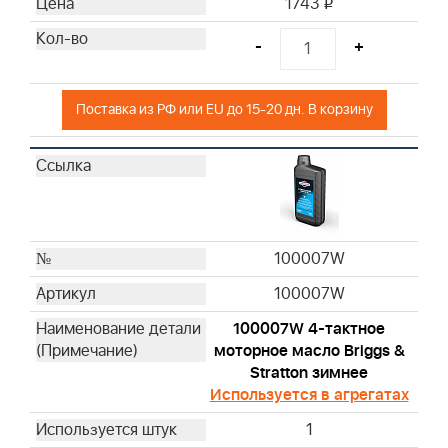
1743
i
-
+
Поставка из РФ или EU до 15-20 дн. В корзину
100007W
100007W
100007W 4-тактное
моторное масло Briggs &
Stratton зимнее
Используется в агрегатах
1