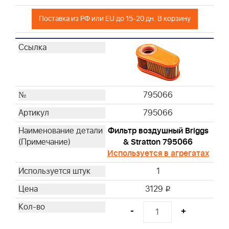
Поставка из РФ или EU до 15-20 дн. В корзину
795066
795066
Фильтр воздушный Briggs
& Stratton 795066
Используется в агрегатах
1
3129
i
-
+