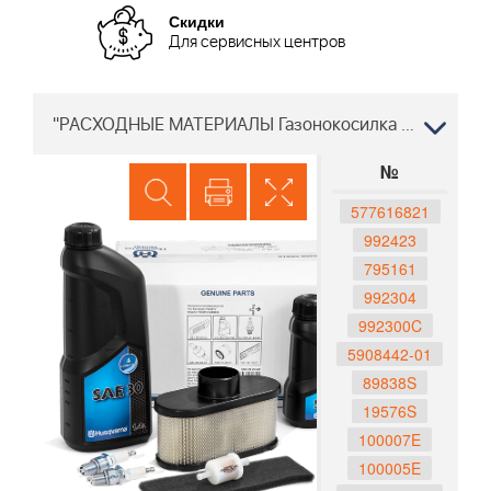
Скидки
Для сервисных центров
"РАСХОДНЫЕ МАТЕРИАЛЫ Газонокосилка Gardena GD 46 V 96599840103, 2012-10 ДВИГАТЕЛЬ BRIGGS&STRATTON "
№
577616821
992423
795161
992304
992300C
5908442-01
89838S
19576S
100007E
100005E