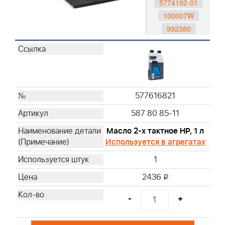
5774192-01
100007W
992380
992419
992417
992420
992416
992381
577616821
491588S
587 80 85-11
493537S
Масло 2-х тактное HP, 1 л
795066
Используется в агрегатах
796254
1
792038
793676
2436
i
593260
-
+
595191
698369
272235S