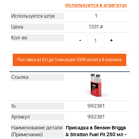
Используется в агрегатах
1
1331
i
-
+
Поставка из EU до 5 месяцев 100% оплата В корзину
992381
992381
Присадка в бензин Briggs
& Stratton Fuel Fit 250 мл -