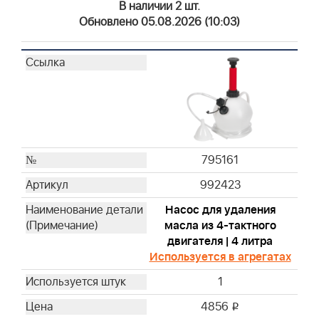
В наличии 2 шт.
19400
Обновлено 05.08.2026 (10:03)
19368
19480
19462
19620
19461
19545
19619
795161
19493
19607
992423
19266
Насос для удаления
19063
масла из 4-тактного
19057
двигателя | 4 литра
19442
Используется в агрегатах
94150
1
19258
4856
i
19547