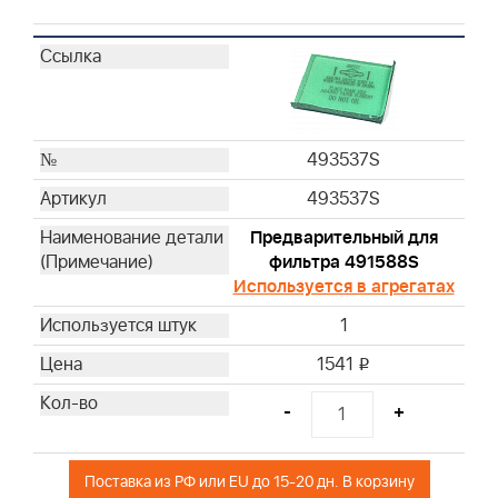
493537S
493537S
Предварительный для
фильтра 491588S
Используется в агрегатах
1
1541
i
-
+
Поставка из РФ или EU до 15-20 дн. В корзину