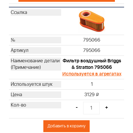
795066
795066
Фильтр воздушный Briggs
& Stratton 795066
Используется в агрегатах
1
3129
i
-
+
Добавить в корзину