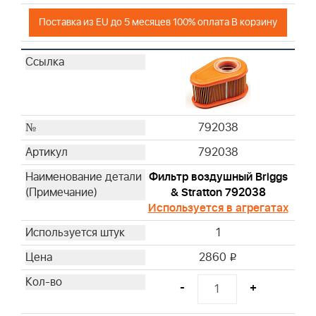
Поставка из EU до 5 месяцев 100% оплата В корзину
792038
792038
Фильтр воздушный Briggs
& Stratton 792038
Используется в агрегатах
1
2860
i
-
+