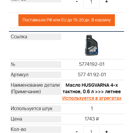
-
+
Поставка из РФ или EU до 15-20 дн. В корзину
5774192-01
577 41 92-01
Масло HUSGVARNA 4-х
тактное, 0.6 л >>> летнее
Используется в агрегатах
1
1743
i
-
+