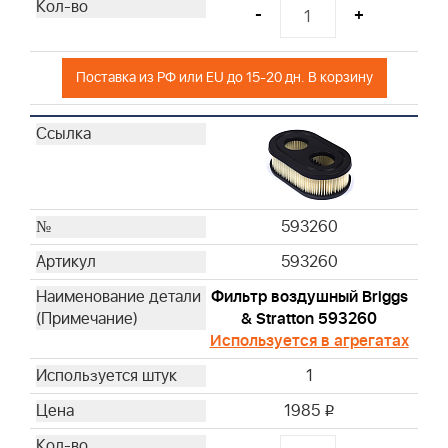
-
+
Поставка из РФ или EU до 15-20 дн. В корзину
593260
593260
Фильтр воздушный Briggs
& Stratton 593260
Используется в агрегатах
1
1985
i