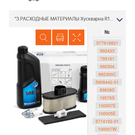
"3 РАСХОДНЫЕ МАТЕРИАЛЫ Хускварна R145 SV 96141013105 2010-01 "
№
577616821
992423
795161
992304
992300C
5908442-01
89838S
19576S
100007E
100005E
5774192-01
100007W