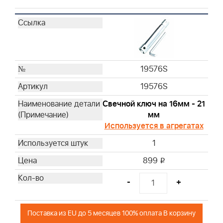
19576S
19576S
Свечной ключ на 16мм - 21
мм
Используется в агрегатах
1
899
i
-
+
Поставка из EU до 5 месяцев 100% оплата В корзину