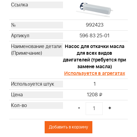
272403S
697029
273356S
992423
797819
596 83 25-01
595853
Насос для откачки масла
997240
для всех видов
19598
двигателей (требуется при
19069
замене масла)
19165
Используется в агрегатах
19203
1
19062
1208
19061
i
19230
-
+
19070
19340
Добавить в корзину
19435
19522