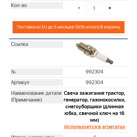
19244
-
+
19497
19353
Поставка из EU до 5 месяцев 100% оплата В корзину
19487
19468
19447
100009
CE5121
992304
992304
Свеча зажигания трактор,
генератор, газонокосилки,
снегоуборщики (длинная
юбка, свечной ключ на 16
мм)
Используется в агрегатах