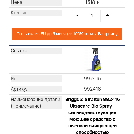
1518
i
-
+
Поставка из EU до 5 месяцев 100% оплата В корзину
992416
992416
Briggs & Stratton 992416
Ultracare Bio Spray -
сильнодействующее
моющее средство с
высокой очищающей
способностью