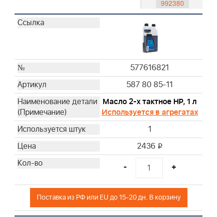
992380
992419
992417
992420
992416
992381
577616821
491588S
587 80 85-11
493537S
Масло 2-х тактное HP, 1 л
795066
Используется в агрегатах
796254
1
792038
793676
2436
i
593260
-
+
595191
698369
272235S
Поставка из РФ или EU до 15-20 дн. В корзину
799579
496894S