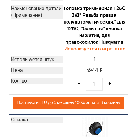
Головка триммерная T25С
3/8" Резьба правая,
полуавтоматическая," для
125С, "большая" кнопка
нажатия, для
травокосилок Husqvarna
Используется в агрегатах
1
5944
i
-
+
Поставка из EU до 5 месяцев 100% оплата В корзину