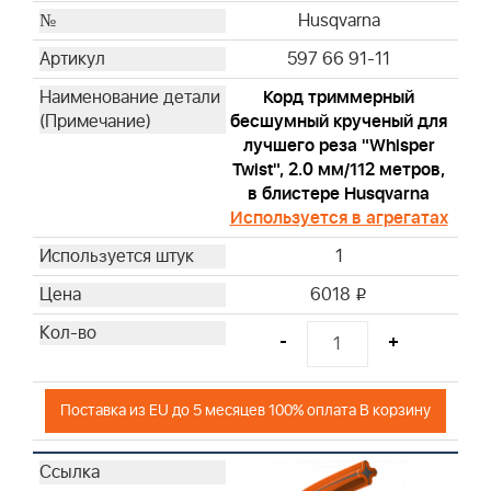
Husqvarna
597 66 91-11
Корд триммерный
бесшумный крученый для
лучшего реза "Whisper
Twist", 2.0 мм/112 метров,
в блистере Husqvarna
Используется в агрегатах
1
6018
i
-
+
Поставка из EU до 5 месяцев 100% оплата В корзину