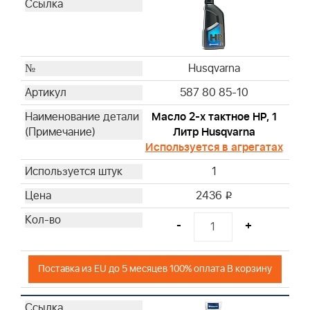
Husqvarna
Husqvarna
Husqvarna
Husqvarna
Husqvarna
Husqvarna
587 80 85-10
Husqvarna
Husqvarna
Масло 2-х тактное HP, 1
Литр Husqvarna
Husqvarna
Используется в агрегатах
Husqvarna
Husqvarna
1
Husqvarna
2436
i
Husqvarna
Husqvarna
-
+
Husqvarna
Husqvarna
Поставка из EU до 5 месяцев 100% оплата В корзину
Husqvarna
Husqvarna