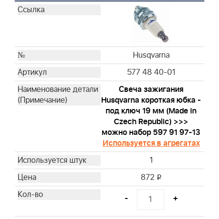
Briggs & Stratton
Briggs & Stratton
Briggs & Stratton
Briggs & Stratton
Briggs & Stratton
Husqvarna
Briggs & Stratton
577 48 40-01
Briggs & Stratton
Свеча зажигания
Briggs & Stratton
Husqvarna короткая юбка -
Briggs & Stratton
под ключ 19 мм (Made in
Briggs & Stratton
Czech Republic) >>>
Briggs & Stratton
можно набор 597 91 97-13
Используется в агрегатах
Briggs & Stratton
Briggs & Stratton
1
Briggs & Stratton
872
i
Briggs & Stratton
Briggs & Stratton
-
+
Briggs & Stratton
Briggs & Stratton