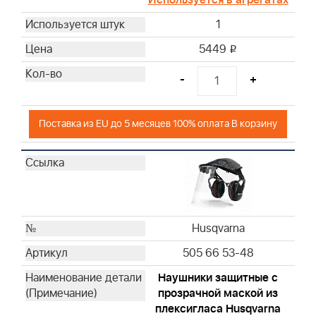
Briggs & Stratton
Briggs & Stratton
1
5449
i
-
+
Поставка из EU до 5 месяцев 100% оплата В корзину
Husqvarna
505 66 53-48
Hаушники защитные с
прозрачной маской из
плексигласа Husqvarna