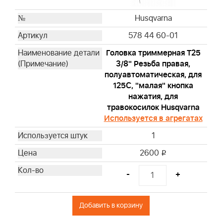
Husqvarna
578 44 60-01
Головка триммерная T25
3/8" Резьба правая,
полуавтоматическая, для
125С, "малая" кнопка
нажатия, для
травокосилок Husqvarna
Используется в агрегатах
1
2600
i
-
+
Добавить в корзину