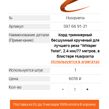
Husqvarna
597 66 91-21
Корд триммерный
бесшумный крученый для
лучшего реза "Whisper
Twist", 2.4 мм/77 метров, в
блистере Husqvarna
Используется в агрегатах
1
6018
i
-
+
Поставка из EU до 5 месяцев 100% оплата В корзину