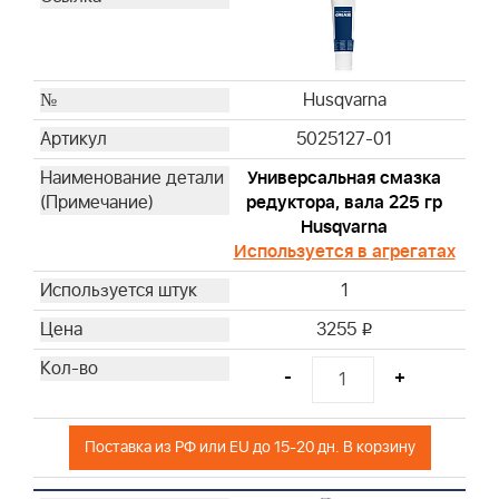
Husqvarna
Husqvarna
Husqvarna
Husqvarna
Husqvarna
Husqvarna
5025127-01
Husqvarna
Универсальная смазка
Husqvarna
редуктора, вала 225 гр
Husqvarna
Husqvarna
Husqvarna
Используется в агрегатах
Husqvarna
1
Husqvarna
Husqvarna
3255
i
Husqvarna
-
+
Husqvarna
Husqvarna
Husqvarna
Поставка из РФ или EU до 15-20 дн. В корзину
Husqvarna
Husqvarna