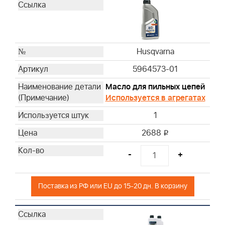
Husqvarna
Husqvarna
Husqvarna
Husqvarna
Husqvarna
Husqvarna
5964573-01
Husqvarna
Масло для пильных цепей
Husqvarna
Используется в агрегатах
Husqvarna
1
Husqvarna
Husqvarna
2688
i
Husqvarna
-
+
Husqvarna
Husqvarna
Husqvarna
Поставка из РФ или EU до 15-20 дн. В корзину
Husqvarna
Husqvarna
Husqvarna