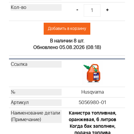
Briggs & Stratton
-
+
Briggs & Stratton
Briggs & Stratton
Добавить в корзину
Briggs & Stratton
Briggs & Stratton
В наличии 8 шт.
Briggs & Stratton
Обновлено 05.08.2026 (08:18)
Briggs & Stratton
Briggs & Stratton
Briggs & Stratton
Briggs & Stratton
Briggs & Stratton
Briggs & Stratton
Husqvarna
Briggs & Stratton
5056980-01
Briggs & Stratton
Канистра топливная,
Briggs & Stratton
оранжевая, 6 литров
Briggs & Stratton
Когда бак заполнен,
Briggs & Stratton
подача топлива