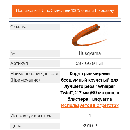
Поставка из EU до 5 месяцев 100% оплата В корзину
Husqvarna
597 66 91-31
Корд триммерный
бесшумный крученый для
лучшего реза "Whisper
Twist", 2.7 мм/60 метров, в
блистере Husqvarna
Используется в агрегатах
1
3910
i