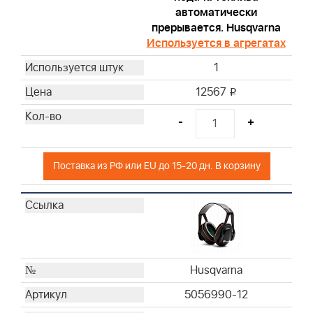
Briggs & Stratton
автоматически
прерывается. Husqvarna
Briggs & Stratton
Используется в агрегатах
Briggs & Stratton
Briggs & Stratton
1
Briggs & Stratton
12567
i
Briggs & Stratton
Briggs & Stratton
-
+
Briggs & Stratton
Briggs & Stratton
Поставка из РФ или EU до 15-20 дн. В корзину
Briggs & Stratton
Briggs & Stratton
Briggs & Stratton
Briggs & Stratton
Briggs & Stratton
Briggs & Stratton
Husqvarna
Briggs & Stratton
5056990-12
Briggs & Stratton