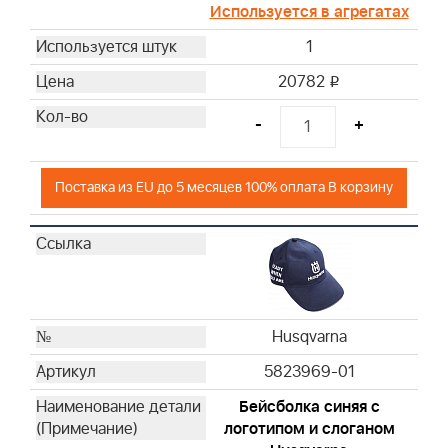
Используется в агрегатах
1
20782
i
-
+
Поставка из EU до 5 месяцев 100% оплата В корзину
Husqvarna
5823969-01
Бейсболка синяя с
логотипом и слоганом