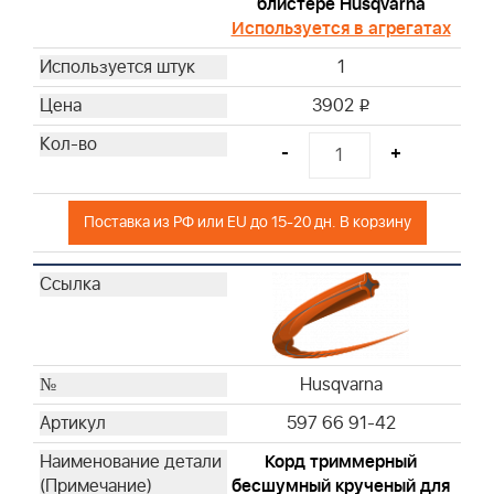
блистере Husqvarna
Используется в агрегатах
1
3902
i
-
+
Поставка из РФ или EU до 15-20 дн. В корзину
Husqvarna
597 66 91-42
Корд триммерный
бесшумный крученый для