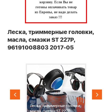
корзину.
Если Вы не
готовы оплачивать товар
из Европы, не надо делать
заказ !!!
Леска, триммерные головки,
масла, смазки ST 227P,
96191008803 2017-05
И
и
Леска, триммерные головки,
с
масла, смазки ST 227P,
S