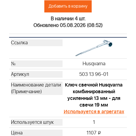
Добавить в корзину
Briggs & Stratton
Briggs & Stratton
В наличии 4 шт.
Briggs & Stratton
Обновлено 05.08.2026 (08:52)
Briggs & Stratton
Briggs & Stratton
Briggs & Stratton
Briggs & Stratton
Husqvarna
Briggs & Stratton
Briggs & Stratton
503 13 96-01
Briggs & Stratton
Ключ свечной Husqvarna
Briggs & Stratton
комбинированный
Briggs & Stratton
усиленный 13 мм - для
Briggs & Stratton
свечи 19 мм
Briggs & Stratton
Используется в агрегатах
Briggs & Stratton
1
Briggs & Stratton
1107
i
Briggs & Stratton