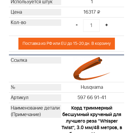
1
16317
i
-
+
Поставка из РФ или EU до 15-20 дн. В корзину
Husqvarna
597 66 91-41
Корд триммерный
бесшумный крученый для
лучшего реза "Whisper
Twist", 3.0 мм/48 метров, в