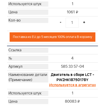
1
61
62
1061
i
65
-
+
69
70
74
Поставка из EU до 5 месяцев 100% оплата В корзину
77
79
80
4
81
585 33 57-04
82
85
Двигатель в сборе LCT -
86
PW2HK18750178Y
Используется в агрегатах
87
88
1
89
80083
i
91