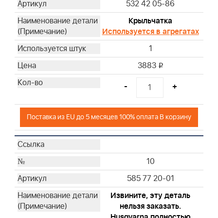
532 42 05-86
Крыльчатка
Используется в агрегатах
1
3883
i
-
+
Поставка из EU до 5 месяцев 100% оплата В корзину
10
585 77 20-01
Извините, эту деталь
нельзя заказать.
Husqvarna полностью