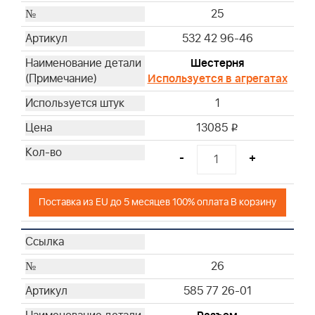
25
532 42 96-46
Шестерня
Используется в агрегатах
1
13085
i
-
+
Поставка из EU до 5 месяцев 100% оплата В корзину
26
585 77 26-01