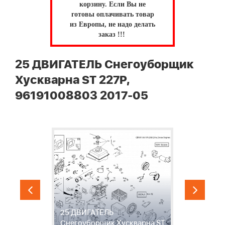
корзину.
Если Вы не
готовы оплачивать товар
из Европы, не надо делать
заказ !!!
25 ДВИГАТЕЛЬ Снегоуборщик
Хускварна ST 227P,
96191008803 2017-05
25 ДВИГАТЕЛЬ
2
ST
Снегоуборщик Хускварна ST
С