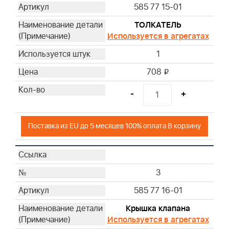
36
585 77 15-01
38
ТОЛКАТЕЛЬ
39
Используется в агрегатах
40
1
43
47
708
i
48
-
+
49
50
52
Поставка из EU до 5 месяцев 100% оплата В корзину
53
54
55
3
56
57
585 77 16-01
58
Крышка клапана
59
Используется в агрегатах
60