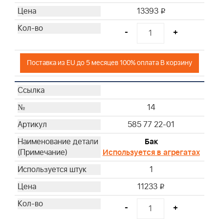
13393
i
-
+
Поставка из EU до 5 месяцев 100% оплата В корзину
14
585 77 22-01
Бак
Используется в агрегатах
1
11233
i
-
+