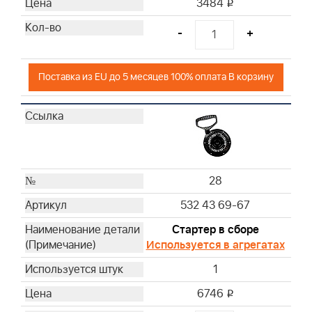
3484
i
-
+
Поставка из EU до 5 месяцев 100% оплата В корзину
28
532 43 69-67
Стартер в сборе
Используется в агрегатах
1
6746
i