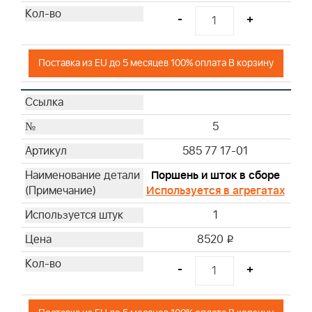
9999
-
+
9999
Поставка из EU до 5 месяцев 100% оплата В корзину
5
585 77 17-01
Поршень и шток в сборе
Используется в агрегатах
1
8520
i
-
+