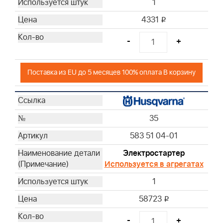
1
4331
i
-
+
Поставка из EU до 5 месяцев 100% оплата В корзину
35
583 51 04-01
Электростартер
Используется в агрегатах
1
58723
i
-
+