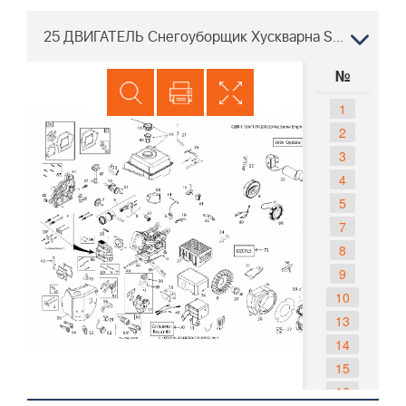
25 ДВИГАТЕЛЬ Снегоуборщик Хускварна ST 227P, 96191008803 2017-05
№
1
2
3
4
5
7
8
9
10
13
14
15
16