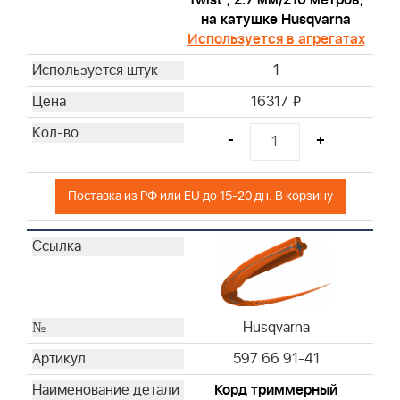
Twist", 2.7 мм/210 метров,
на катушке Husqvarna
Используется в агрегатах
1
16317
i
-
+
Поставка из РФ или EU до 15-20 дн. В корзину
Husqvarna
597 66 91-41
Корд триммерный