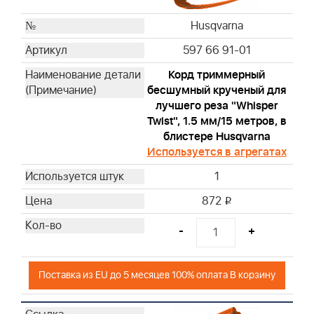
Husqvarna
597 66 91-01
Корд триммерный
бесшумный крученый для
лучшего реза "Whisper
Twist", 1.5 мм/15 метров, в
блистере Husqvarna
Используется в агрегатах
1
872
i
-
+
Поставка из EU до 5 месяцев 100% оплата В корзину