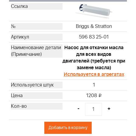
Briggs & Stratton
Briggs & Stratton
Briggs & Stratton
Briggs & Stratton
Briggs & Stratton
Briggs & Stratton
596 83 25-01
Briggs & Stratton
Насос для откачки масла
Briggs & Stratton
для всех видов
Briggs & Stratton
двигателей (требуется при
Briggs & Stratton
замене масла)
Briggs & Stratton
Используется в агрегатах
Briggs & Stratton
1
Briggs & Stratton
1208
i
Briggs & Stratton
Briggs & Stratton
-
+
Briggs & Stratton
Briggs & Stratton
Добавить в корзину
Briggs & Stratton