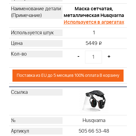
Briggs & Stratton
Маска сетчатая,
металлическая Husqvarna
Briggs & Stratton
Используется в агрегатах
Briggs & Stratton
Briggs & Stratton
1
5449
i
-
+
Поставка из EU до 5 месяцев 100% оплата В корзину
Husqvarna
505 66 53-48