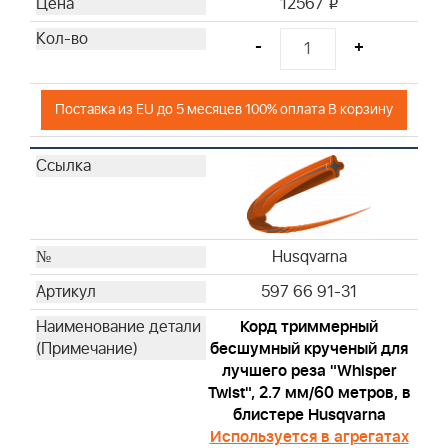
12567
i
-
+
Поставка из EU до 5 месяцев 100% оплата В корзину
Husqvarna
597 66 91-31
Корд триммерный
бесшумный крученый для
лучшего реза "Whisper
Twist", 2.7 мм/60 метров, в
блистере Husqvarna
Используется в агрегатах