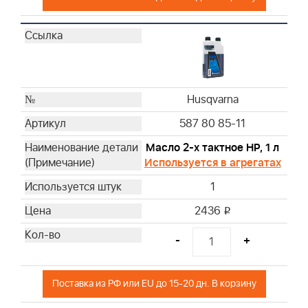
Husqvarna
Husqvarna
Husqvarna
Husqvarna
Husqvarna
Husqvarna
Husqvarna
Husqvarna
587 80 85-11
Husqvarna
Масло 2-х тактное HP, 1 л
Husqvarna
Используется в агрегатах
Husqvarna
1
Husqvarna
Husqvarna
2436
i
Briggs & Stratton
-
+
Briggs & Stratton
Briggs & Stratton
Briggs & Stratton
Поставка из РФ или EU до 15-20 дн. В корзину
Briggs & Stratton