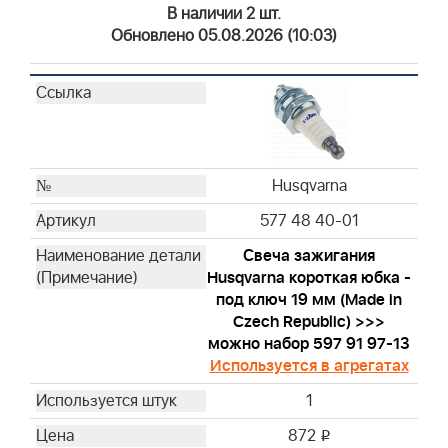
Briggs & Stratton
В наличии 2 шт.
Briggs & Stratton
Обновлено 05.08.2026 (10:03)
Briggs & Stratton
Briggs & Stratton
Briggs & Stratton
Briggs & Stratton
Briggs & Stratton
Briggs & Stratton
Husqvarna
Briggs & Stratton
577 48 40-01
Briggs & Stratton
Свеча зажигания
Briggs & Stratton
Husqvarna короткая юбка -
Briggs & Stratton
под ключ 19 мм (Made in
Briggs & Stratton
Czech Republic) >>>
Briggs & Stratton
можно набор 597 91 97-13
Используется в агрегатах
Briggs & Stratton
Briggs & Stratton
1
Briggs & Stratton
872
i
Briggs & Stratton