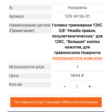
Husqvarna
578 44 59-01
Головка триммерная T25С
3/8" Резьба правая,
полуавтоматическая," для
125С, "большая" кнопка
нажатия, для
травокосилок Husqvarna
Используется в агрегатах
1
5944
i
-
+
Поставка из EU до 5 месяцев 100% оплата В корзину