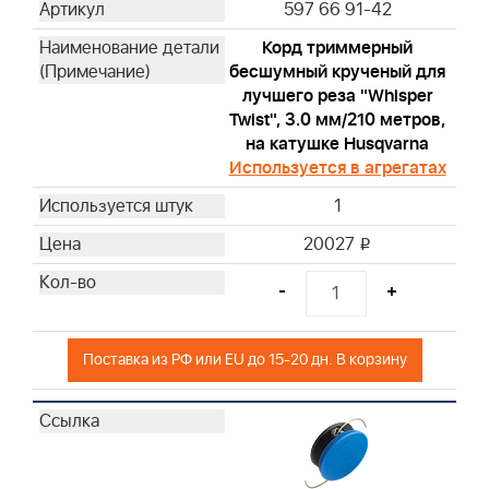
597 66 91-42
Корд триммерный
бесшумный крученый для
лучшего реза "Whisper
Twist", 3.0 мм/210 метров,
на катушке Husqvarna
Используется в агрегатах
1
20027
i
-
+
Поставка из РФ или EU до 15-20 дн. В корзину