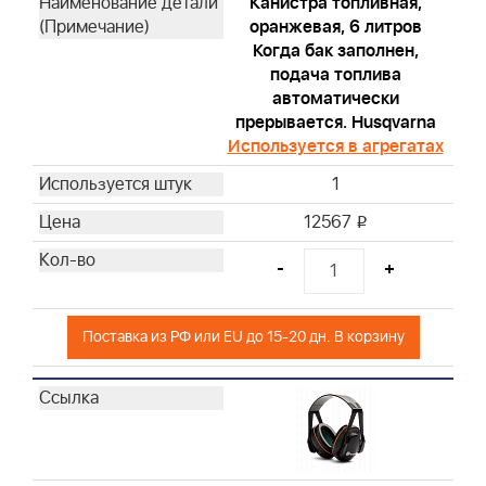
Канистра топливная,
Briggs & Stratton
оранжевая, 6 литров
Briggs & Stratton
Когда бак заполнен,
Briggs & Stratton
подача топлива
Briggs & Stratton
автоматически
прерывается. Husqvarna
Briggs & Stratton
Используется в агрегатах
Briggs & Stratton
Briggs & Stratton
1
Briggs & Stratton
12567
i
Briggs & Stratton
Briggs & Stratton
-
+
Briggs & Stratton
Briggs & Stratton
Поставка из РФ или EU до 15-20 дн. В корзину
Briggs & Stratton
Briggs & Stratton
Briggs & Stratton
Briggs & Stratton
Briggs & Stratton