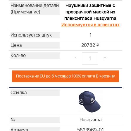
Hаушники защитные с
прозрачной маской из
плексигласа Husqvarna
Используется в агрегатах
1
20782
i
-
+
Поставка из EU до 5 месяцев 100% оплата В корзину
Husqvarna
5823969-01