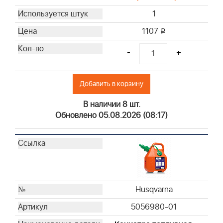
Briggs & Stratton
1
Briggs & Stratton
1107
i
Briggs & Stratton
Briggs & Stratton
-
+
Briggs & Stratton
Briggs & Stratton
Добавить в корзину
Briggs & Stratton
Briggs & Stratton
В наличии 8 шт.
Briggs & Stratton
Обновлено 05.08.2026 (08:17)
Briggs & Stratton
Briggs & Stratton
Briggs & Stratton
Briggs & Stratton
Briggs & Stratton
Briggs & Stratton
Husqvarna
Briggs & Stratton
5056980-01
Briggs & Stratton