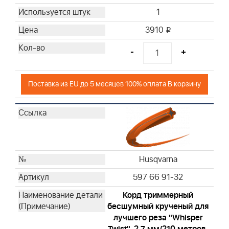
1
3910
i
-
+
Поставка из EU до 5 месяцев 100% оплата В корзину
Husqvarna
597 66 91-32
Корд триммерный
бесшумный крученый для
лучшего реза "Whisper