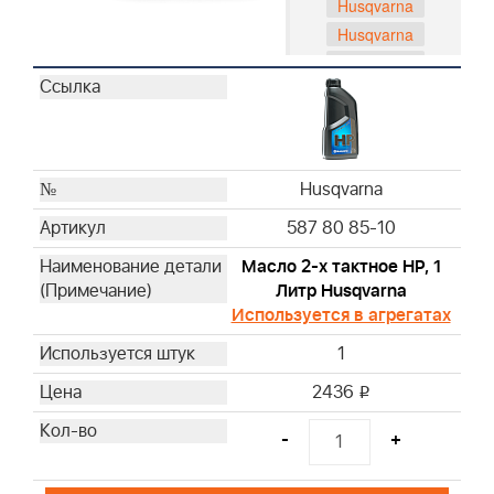
Husqvarna
Husqvarna
Husqvarna
Husqvarna
Husqvarna
Husqvarna
Husqvarna
Husqvarna
Husqvarna
587 80 85-10
Husqvarna
Husqvarna
Масло 2-х тактное HP, 1
Литр Husqvarna
Husqvarna
Используется в агрегатах
Husqvarna
Husqvarna
1
Husqvarna
2436
i
Husqvarna
Husqvarna
-
+
Husqvarna
Husqvarna