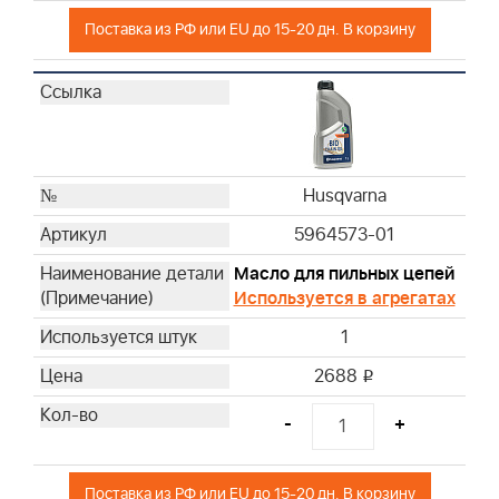
Husqvarna
Поставка из РФ или EU до 15-20 дн. В корзину
Husqvarna
Husqvarna
Husqvarna
Husqvarna
Husqvarna
Husqvarna
Husqvarna
Husqvarna
5964573-01
Husqvarna
Масло для пильных цепей
Husqvarna
Используется в агрегатах
Husqvarna
1
Husqvarna
Husqvarna
2688
i
Husqvarna
-
+
Husqvarna
Husqvarna
Husqvarna
Поставка из РФ или EU до 15-20 дн. В корзину