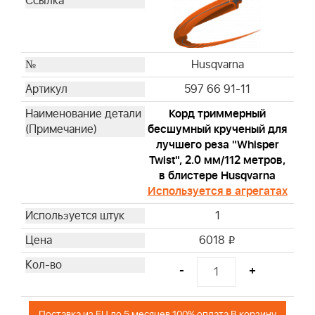
Husqvarna
597 66 91-11
Корд триммерный
бесшумный крученый для
лучшего реза "Whisper
Twist", 2.0 мм/112 метров,
в блистере Husqvarna
Используется в агрегатах
1
6018
i
-
+
Поставка из EU до 5 месяцев 100% оплата В корзину