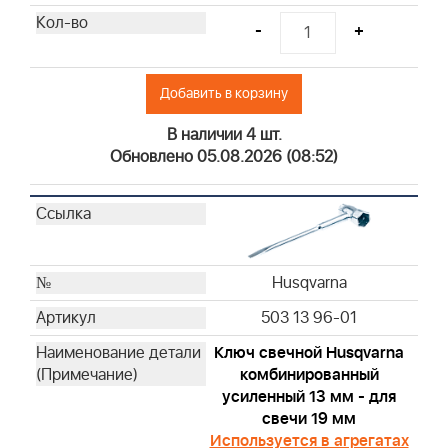
Briggs & Stratton
-
+
Briggs & Stratton
Briggs & Stratton
Добавить в корзину
Briggs & Stratton
Briggs & Stratton
В наличии 4 шт.
Briggs & Stratton
Обновлено 05.08.2026 (08:52)
Briggs & Stratton
Briggs & Stratton
Briggs & Stratton
Briggs & Stratton
Husqvarna
Briggs & Stratton
Briggs & Stratton
503 13 96-01
Briggs & Stratton
Ключ свечной Husqvarna
Briggs & Stratton
комбинированный
Briggs & Stratton
усиленный 13 мм - для
Briggs & Stratton
свечи 19 мм
Briggs & Stratton
Используется в агрегатах