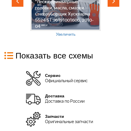
"Леска, триммерные
"
ки
головки, масла, смазки
с
Снегоуборщик Хускварна
С
-
5524 ST 96191001606, 2010-
5
04 "" "
0
Увеличить
Показать все схемы
Сервис
Официальный сервис
Доставка
Доставка по России
Запчасти
Оригинальные запчасти