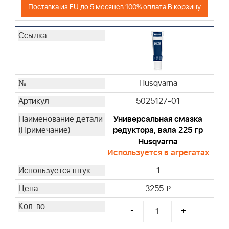
Поставка из EU до 5 месяцев 100% оплата В корзину
Husqvarna
Husqvarna
Husqvarna
Husqvarna
Husqvarna
Husqvarna
Husqvarna
Husqvarna
5025127-01
Husqvarna
Универсальная смазка
Husqvarna
редуктора, вала 225 гр
Husqvarna
Husqvarna
Husqvarna
Используется в агрегатах
Husqvarna
1
Husqvarna
Husqvarna
3255
i
Husqvarna
-
+
Husqvarna
Husqvarna