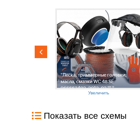
РИАЛЫ
"Леска, триммерные головки,
рна WC 48
масла, смазки WC 48 SE
 "
966663402, 2012-03 "" "
Увеличить
Показать все схемы