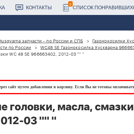
0
КА
КОНТАКТЫ
СПИСОК ПОНРАВИВШИХ
Husqvarna запчасти - по России и СПБ
Газонокосилки Хус
сти по России
WC48 SE Газонокосилка Хускварна 96666
зки WC 48 SE 966663402, 2012-03 "" "
рез сайт путем добавления в корзину.
Если Вы не готовы оплачивать 
е головки, масла, смазк
012-03 "" "