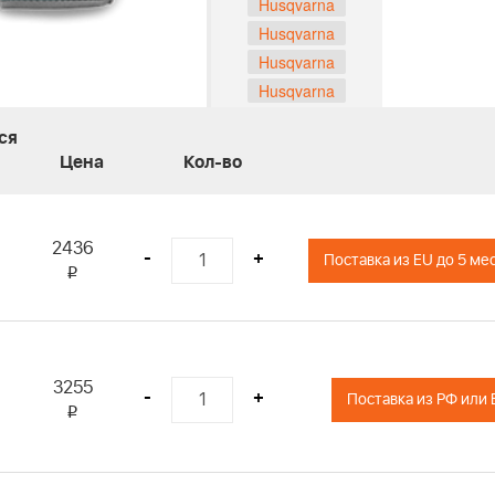
Husqvarna
Husqvarna
Husqvarna
Husqvarna
Husqvarna
ся
Husqvarna
Цена
Кол-во
Husqvarna
Husqvarna
Husqvarna
2436
-
+
Поставка из EU до 5 ме
Husqvarna
i
Husqvarna
Husqvarna
Husqvarna
Husqvarna
3255
-
+
Husqvarna
i
Husqvarna
Husqvarna
Husqvarna