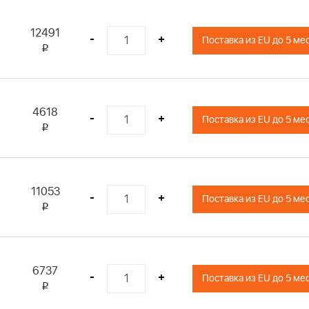
Briggs & Stratton
Briggs & Stratton
12491
-
+
Поставка из EU до 5 ме
Briggs & Stratton
i
Briggs & Stratton
Briggs & Stratton
Briggs & Stratton
4618
Briggs & Stratton
-
+
Поставка из EU до 5 ме
i
Briggs & Stratton
Briggs & Stratton
Briggs & Stratton
Briggs & Stratton
11053
-
+
Поставка из EU до 5 ме
Briggs & Stratton
i
Briggs & Stratton
Briggs & Stratton
Briggs & Stratton
6737
-
+
Briggs & Stratton
Поставка из EU до 5 ме
i
Briggs & Stratton