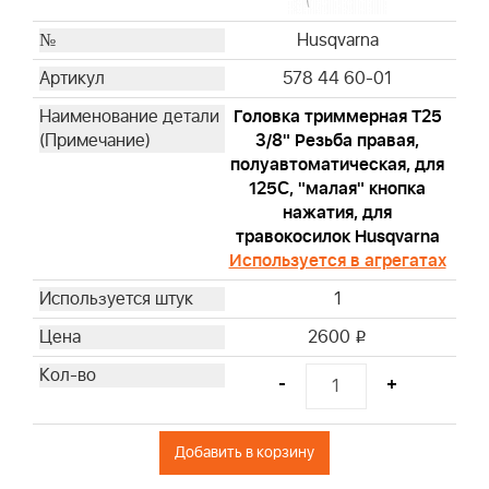
Husqvarna
578 44 60-01
Головка триммерная T25
3/8" Резьба правая,
полуавтоматическая, для
125С, "малая" кнопка
нажатия, для
травокосилок Husqvarna
Используется в агрегатах
1
2600
i
-
+
Добавить в корзину