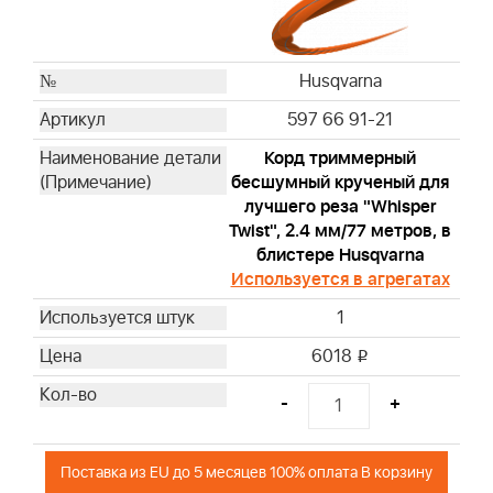
Husqvarna
597 66 91-21
Корд триммерный
бесшумный крученый для
лучшего реза "Whisper
Twist", 2.4 мм/77 метров, в
блистере Husqvarna
Используется в агрегатах
1
6018
i
-
+
Поставка из EU до 5 месяцев 100% оплата В корзину