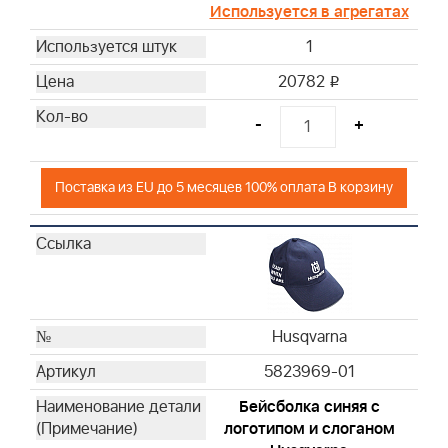
Используется в агрегатах
1
20782
i
-
+
Поставка из EU до 5 месяцев 100% оплата В корзину
Husqvarna
5823969-01
Бейсболка синяя с
логотипом и слоганом