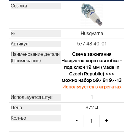
Briggs & Stratton
Briggs & Stratton
Briggs & Stratton
Briggs & Stratton
Briggs & Stratton
Husqvarna
Briggs & Stratton
577 48 40-01
Briggs & Stratton
Свеча зажигания
Briggs & Stratton
Husqvarna короткая юбка -
Briggs & Stratton
под ключ 19 мм (Made in
Briggs & Stratton
Czech Republic) >>>
Briggs & Stratton
можно набор 597 91 97-13
Используется в агрегатах
Briggs & Stratton
Briggs & Stratton
1
Briggs & Stratton
872
i
Briggs & Stratton
Briggs & Stratton
-
+
Briggs & Stratton
Briggs & Stratton