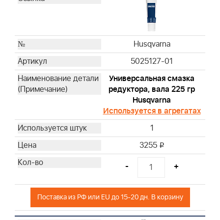
Husqvarna
Husqvarna
Husqvarna
Husqvarna
Husqvarna
Husqvarna
5025127-01
Husqvarna
Универсальная смазка
Husqvarna
редуктора, вала 225 гр
Husqvarna
Husqvarna
Husqvarna
Используется в агрегатах
Husqvarna
1
Husqvarna
Husqvarna
3255
i
Husqvarna
-
+
Husqvarna
Husqvarna
Husqvarna
Поставка из РФ или EU до 15-20 дн. В корзину
Husqvarna
Husqvarna