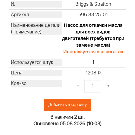
Briggs & Stratton
Briggs & Stratton
Briggs & Stratton
596 83 25-01
Briggs & Stratton
Насос для откачки масла
Briggs & Stratton
для всех видов
Briggs & Stratton
двигателей (требуется при
Briggs & Stratton
замене масла)
Briggs & Stratton
Используется в агрегатах
Briggs & Stratton
1
Briggs & Stratton
1208
i
Briggs & Stratton
Briggs & Stratton
-
+
Briggs & Stratton
Briggs & Stratton
Добавить в корзину
Briggs & Stratton
Briggs & Stratton
В наличии 2 шт.
Briggs & Stratton
Обновлено 05.08.2026 (10:03)
Briggs & Stratton