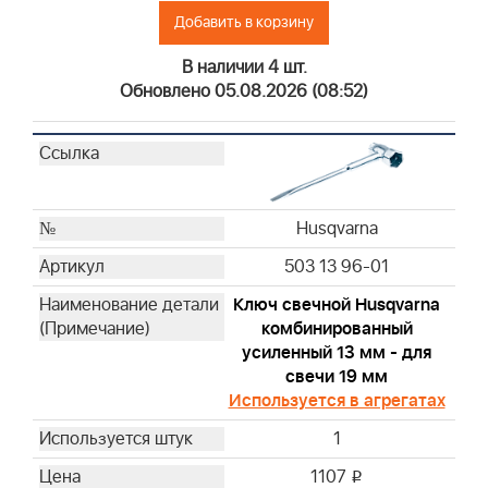
Добавить в корзину
Briggs & Stratton
Briggs & Stratton
В наличии 4 шт.
Briggs & Stratton
Обновлено 05.08.2026 (08:52)
Briggs & Stratton
Briggs & Stratton
Briggs & Stratton
Briggs & Stratton
Husqvarna
Briggs & Stratton
Briggs & Stratton
503 13 96-01
Briggs & Stratton
Ключ свечной Husqvarna
Briggs & Stratton
комбинированный
Briggs & Stratton
усиленный 13 мм - для
Briggs & Stratton
свечи 19 мм
Briggs & Stratton
Используется в агрегатах
Briggs & Stratton
1
Briggs & Stratton
1107
i
Briggs & Stratton