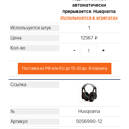
Briggs & Stratton
автоматически
прерывается. Husqvarna
Briggs & Stratton
Используется в агрегатах
Briggs & Stratton
Briggs & Stratton
1
Briggs & Stratton
12567
i
Briggs & Stratton
Briggs & Stratton
-
+
Briggs & Stratton
Briggs & Stratton
Поставка из РФ или EU до 15-20 дн. В корзину
Briggs & Stratton
Briggs & Stratton
Briggs & Stratton
Briggs & Stratton
Briggs & Stratton
Briggs & Stratton
Husqvarna
Briggs & Stratton
5056990-12
Briggs & Stratton