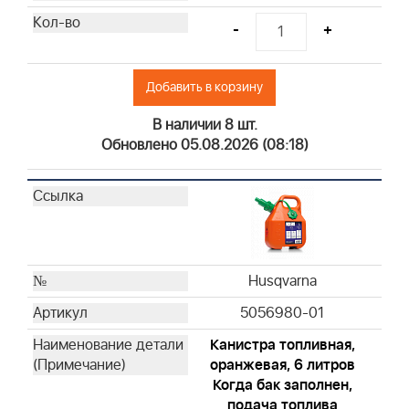
Briggs & Stratton
-
+
Briggs & Stratton
Briggs & Stratton
Добавить в корзину
Briggs & Stratton
Briggs & Stratton
В наличии 8 шт.
Briggs & Stratton
Обновлено 05.08.2026 (08:18)
Briggs & Stratton
Briggs & Stratton
Briggs & Stratton
Briggs & Stratton
Briggs & Stratton
Briggs & Stratton
Husqvarna
Briggs & Stratton
5056980-01
Briggs & Stratton
Канистра топливная,
Briggs & Stratton
оранжевая, 6 литров
Briggs & Stratton
Когда бак заполнен,
Briggs & Stratton
подача топлива