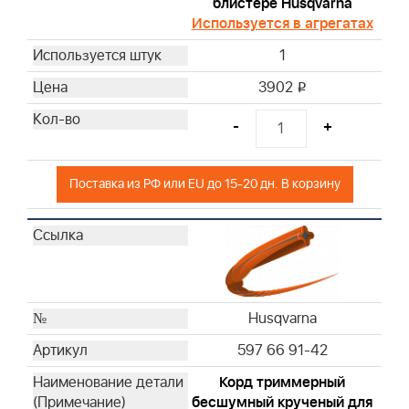
блистере Husqvarna
Используется в агрегатах
1
3902
i
-
+
Поставка из РФ или EU до 15-20 дн. В корзину
Husqvarna
597 66 91-42
Корд триммерный
бесшумный крученый для