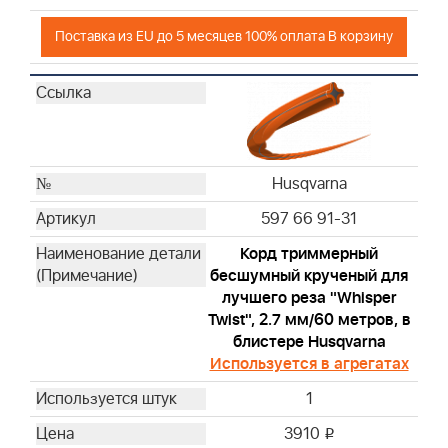
Поставка из EU до 5 месяцев 100% оплата В корзину
Husqvarna
597 66 91-31
Корд триммерный
бесшумный крученый для
лучшего реза "Whisper
Twist", 2.7 мм/60 метров, в
блистере Husqvarna
Используется в агрегатах
1
3910
i