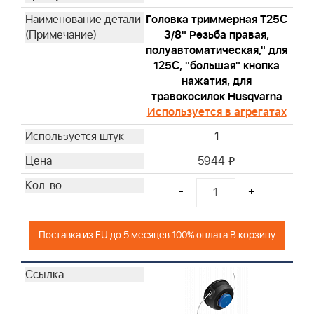
Головка триммерная T25С
3/8" Резьба правая,
полуавтоматическая," для
125С, "большая" кнопка
нажатия, для
травокосилок Husqvarna
Используется в агрегатах
1
5944
i
-
+
Поставка из EU до 5 месяцев 100% оплата В корзину