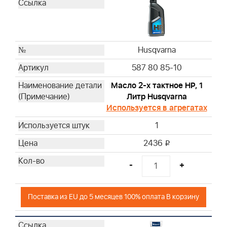
Husqvarna
Husqvarna
Husqvarna
Husqvarna
Husqvarna
Husqvarna
587 80 85-10
Husqvarna
Husqvarna
Масло 2-х тактное HP, 1
Литр Husqvarna
Husqvarna
Используется в агрегатах
Husqvarna
Husqvarna
1
Husqvarna
2436
i
Husqvarna
Husqvarna
-
+
Husqvarna
Husqvarna
Поставка из EU до 5 месяцев 100% оплата В корзину
Husqvarna
Husqvarna