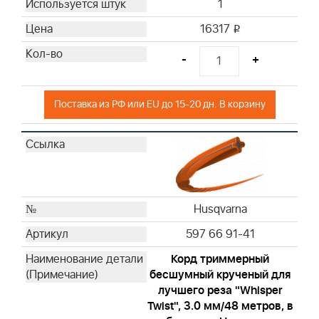
1
16317
i
-
+
Поставка из РФ или EU до 15-20 дн. В корзину
Husqvarna
597 66 91-41
Корд триммерный
бесшумный крученый для
лучшего реза "Whisper
Twist", 3.0 мм/48 метров, в