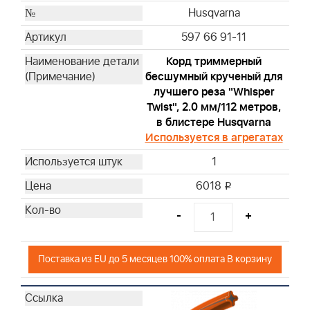
Husqvarna
597 66 91-11
Корд триммерный
бесшумный крученый для
лучшего реза "Whisper
Twist", 2.0 мм/112 метров,
в блистере Husqvarna
Используется в агрегатах
1
6018
i
-
+
Поставка из EU до 5 месяцев 100% оплата В корзину