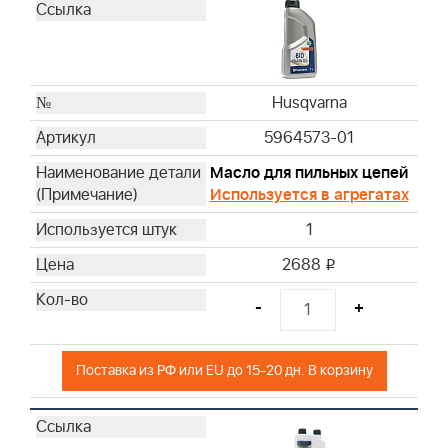
Husqvarna
Husqvarna
Husqvarna
Husqvarna
Husqvarna
Husqvarna
5964573-01
Husqvarna
Масло для пильных цепей
Husqvarna
Используется в агрегатах
Husqvarna
1
Husqvarna
Husqvarna
2688
i
Husqvarna
-
+
Husqvarna
Husqvarna
Husqvarna
Поставка из РФ или EU до 15-20 дн. В корзину
Husqvarna
Husqvarna
Husqvarna