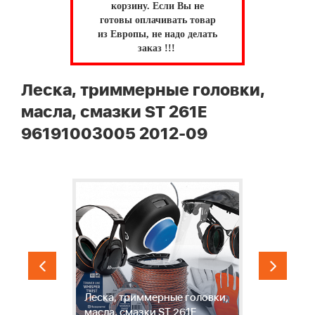
корзину.
Если Вы не
готовы оплачивать товар
из Европы, не надо делать
заказ !!!
Леска, триммерные головки,
масла, смазки ST 261E
96191003005 2012-09
и
И
Леска, триммерные головки,
с
масла, смазки ST 261E
S