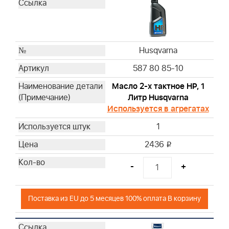
Husqvarna
Husqvarna
Husqvarna
Husqvarna
Husqvarna
Husqvarna
587 80 85-10
Husqvarna
Husqvarna
Масло 2-х тактное HP, 1
Литр Husqvarna
Husqvarna
Используется в агрегатах
Husqvarna
Husqvarna
1
Husqvarna
2436
i
Husqvarna
Husqvarna
-
+
Husqvarna
Husqvarna
Поставка из EU до 5 месяцев 100% оплата В корзину
Husqvarna
Husqvarna