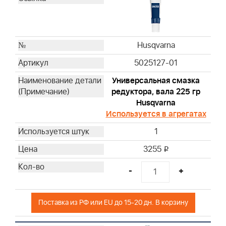
Husqvarna
Husqvarna
Husqvarna
Husqvarna
Husqvarna
Husqvarna
5025127-01
Husqvarna
Универсальная смазка
Husqvarna
редуктора, вала 225 гр
Husqvarna
Husqvarna
Husqvarna
Используется в агрегатах
Husqvarna
1
Husqvarna
Husqvarna
3255
i
Husqvarna
-
+
Husqvarna
Husqvarna
Husqvarna
Поставка из РФ или EU до 15-20 дн. В корзину
Husqvarna
Husqvarna