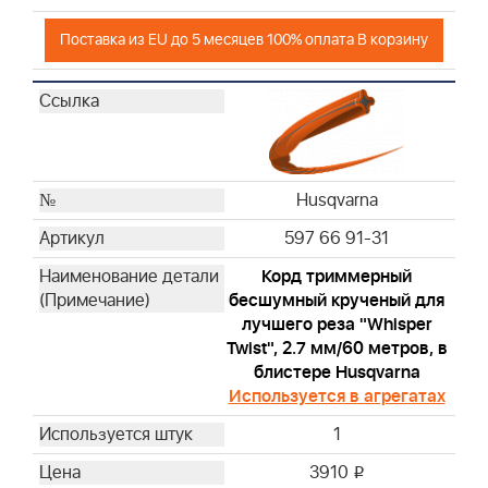
Поставка из EU до 5 месяцев 100% оплата В корзину
Husqvarna
597 66 91-31
Корд триммерный
бесшумный крученый для
лучшего реза "Whisper
Twist", 2.7 мм/60 метров, в
блистере Husqvarna
Используется в агрегатах
1
3910
i