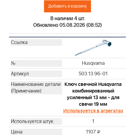
Добавить в корзину
Briggs & Stratton
Briggs & Stratton
В наличии 4 шт.
Briggs & Stratton
Обновлено 05.08.2026 (08:52)
Briggs & Stratton
Briggs & Stratton
Briggs & Stratton
Briggs & Stratton
Husqvarna
Briggs & Stratton
Briggs & Stratton
503 13 96-01
Briggs & Stratton
Ключ свечной Husqvarna
Briggs & Stratton
комбинированный
Briggs & Stratton
усиленный 13 мм - для
Briggs & Stratton
свечи 19 мм
Briggs & Stratton
Используется в агрегатах
Briggs & Stratton
1
Briggs & Stratton
1107
i
Briggs & Stratton