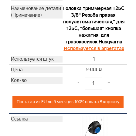
Головка триммерная T25С
3/8" Резьба правая,
полуавтоматическая," для
125С, "большая" кнопка
нажатия, для
травокосилок Husqvarna
Используется в агрегатах
1
5944
i
-
+
Поставка из EU до 5 месяцев 100% оплата В корзину