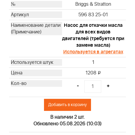
Briggs & Stratton
Briggs & Stratton
Briggs & Stratton
596 83 25-01
Briggs & Stratton
Насос для откачки масла
Briggs & Stratton
для всех видов
Briggs & Stratton
двигателей (требуется при
Briggs & Stratton
замене масла)
Briggs & Stratton
Используется в агрегатах
Briggs & Stratton
1
Briggs & Stratton
1208
i
Briggs & Stratton
Briggs & Stratton
-
+
Briggs & Stratton
Briggs & Stratton
Добавить в корзину
Briggs & Stratton
Briggs & Stratton
В наличии 2 шт.
Briggs & Stratton
Обновлено 05.08.2026 (10:03)
Briggs & Stratton