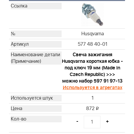
Briggs & Stratton
Briggs & Stratton
Briggs & Stratton
Briggs & Stratton
Briggs & Stratton
Husqvarna
Briggs & Stratton
577 48 40-01
Briggs & Stratton
Свеча зажигания
Briggs & Stratton
Husqvarna короткая юбка -
Briggs & Stratton
под ключ 19 мм (Made in
Briggs & Stratton
Czech Republic) >>>
Briggs & Stratton
можно набор 597 91 97-13
Используется в агрегатах
Briggs & Stratton
Briggs & Stratton
1
Briggs & Stratton
872
i
Briggs & Stratton
Briggs & Stratton
-
+
Briggs & Stratton
Briggs & Stratton