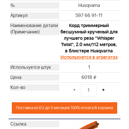
Husqvarna
597 66 91-11
Корд триммерный
бесшумный крученый для
лучшего реза "Whisper
Twist", 2.0 мм/112 метров,
в блистере Husqvarna
Используется в агрегатах
1
6018
i
-
+
Поставка из EU до 5 месяцев 100% оплата В корзину