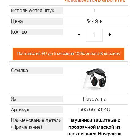
Briggs & Stratton
Briggs & Stratton
1
5449
i
-
+
Поставка из EU до 5 месяцев 100% оплата В корзину
Husqvarna
505 66 53-48
Hаушники защитные с
прозрачной маской из
плексигласа Husqvarna