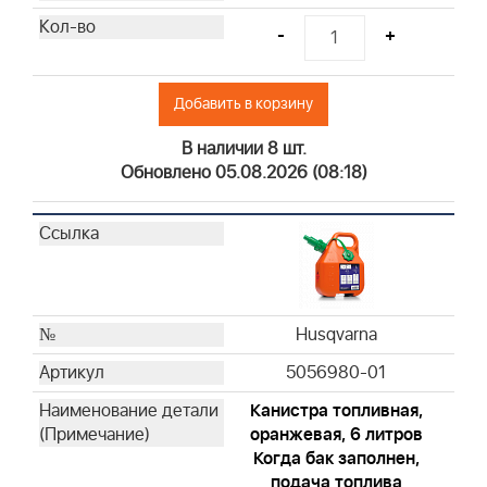
Briggs & Stratton
-
+
Briggs & Stratton
Briggs & Stratton
Добавить в корзину
Briggs & Stratton
Briggs & Stratton
В наличии 8 шт.
Briggs & Stratton
Обновлено 05.08.2026 (08:18)
Briggs & Stratton
Briggs & Stratton
Briggs & Stratton
Briggs & Stratton
Briggs & Stratton
Briggs & Stratton
Husqvarna
Briggs & Stratton
5056980-01
Briggs & Stratton
Канистра топливная,
Briggs & Stratton
оранжевая, 6 литров
Briggs & Stratton
Когда бак заполнен,
Briggs & Stratton
подача топлива