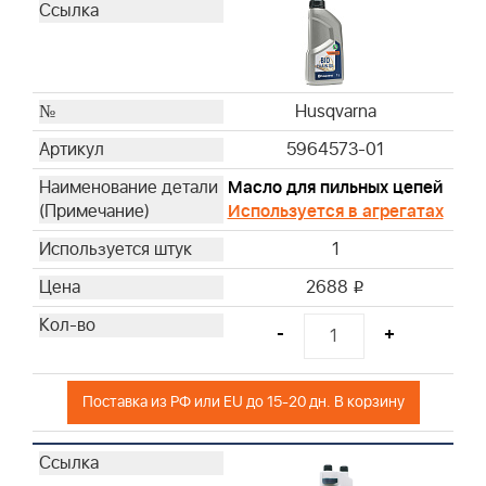
Husqvarna
Husqvarna
Husqvarna
Husqvarna
Husqvarna
Husqvarna
5964573-01
Husqvarna
Масло для пильных цепей
Husqvarna
Используется в агрегатах
Husqvarna
1
Husqvarna
Husqvarna
2688
i
Husqvarna
-
+
Husqvarna
Husqvarna
Husqvarna
Поставка из РФ или EU до 15-20 дн. В корзину
Husqvarna
Husqvarna
Husqvarna