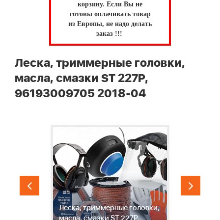
корзину.
Если Вы не
готовы оплачивать товар
из Европы, не надо делать
заказ !!!
Леска, триммерные головки,
масла, смазки ST 227P,
96193009705 2018-04
И
и
Леска, триммерные головки,
с
масла, смазки ST 227P,
S