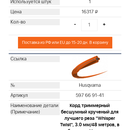
1
16317
i
-
+
Поставка из РФ или EU до 15-20 дн. В корзину
Husqvarna
597 66 91-41
Корд триммерный
бесшумный крученый для
лучшего реза "Whisper
Twist", 3.0 мм/48 метров, в