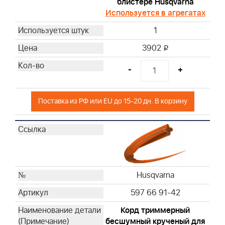
блистере Husqvarna
Используется в агрегатах
1
3902
i
-
+
Поставка из РФ или EU до 15-20 дн. В корзину
Husqvarna
597 66 91-42
Корд триммерный
бесшумный крученый для