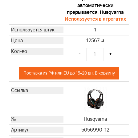
Briggs & Stratton
автоматически
прерывается. Husqvarna
Briggs & Stratton
Используется в агрегатах
Briggs & Stratton
Briggs & Stratton
1
Briggs & Stratton
12567
i
Briggs & Stratton
Briggs & Stratton
-
+
Briggs & Stratton
Briggs & Stratton
Поставка из РФ или EU до 15-20 дн. В корзину
Briggs & Stratton
Briggs & Stratton
Briggs & Stratton
Briggs & Stratton
Briggs & Stratton
Briggs & Stratton
Husqvarna
Briggs & Stratton
5056990-12
Briggs & Stratton