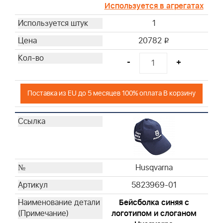
Используется в агрегатах
1
20782
i
-
+
Поставка из EU до 5 месяцев 100% оплата В корзину
Husqvarna
5823969-01
Бейсболка синяя с
логотипом и слоганом