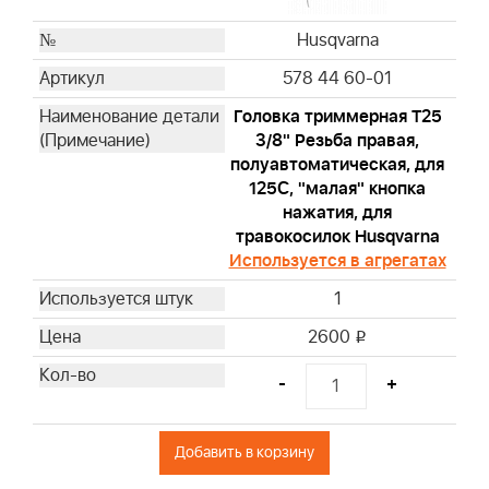
Husqvarna
578 44 60-01
Головка триммерная T25
3/8" Резьба правая,
полуавтоматическая, для
125С, "малая" кнопка
нажатия, для
травокосилок Husqvarna
Используется в агрегатах
1
2600
i
-
+
Добавить в корзину