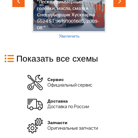
"Леска, триммерные
"
головки, масла, смазки
с
ки
Снегоуборщик Хускварна
С
5524 ST 96191001605, 2009-
5
08 "
0
Увеличить
Показать все схемы
Сервис
Официальный сервис
Доставка
Доставка по России
Запчасти
Оригинальные запчасти