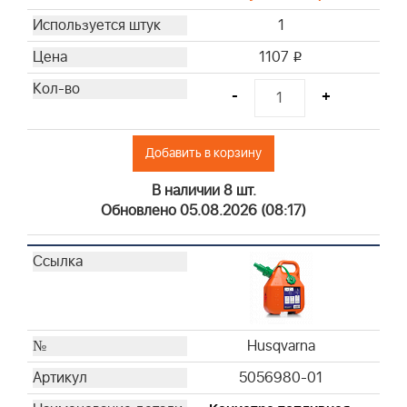
Briggs & Stratton
1
Briggs & Stratton
1107
i
Briggs & Stratton
Briggs & Stratton
-
+
Briggs & Stratton
Briggs & Stratton
Добавить в корзину
Briggs & Stratton
Briggs & Stratton
В наличии 8 шт.
Briggs & Stratton
Обновлено 05.08.2026 (08:17)
Briggs & Stratton
Briggs & Stratton
Briggs & Stratton
Briggs & Stratton
Briggs & Stratton
Briggs & Stratton
Husqvarna
Briggs & Stratton
5056980-01
Briggs & Stratton