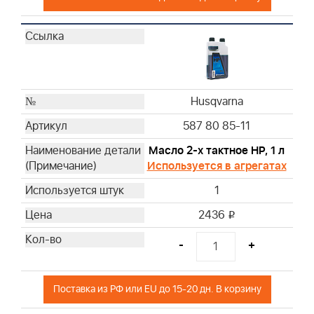
Husqvarna
Husqvarna
Husqvarna
Husqvarna
Husqvarna
Husqvarna
Husqvarna
Husqvarna
587 80 85-11
Husqvarna
Масло 2-х тактное HP, 1 л
Husqvarna
Используется в агрегатах
Husqvarna
1
Husqvarna
Husqvarna
2436
i
Briggs & Stratton
-
+
Briggs & Stratton
Briggs & Stratton
Briggs & Stratton
Поставка из РФ или EU до 15-20 дн. В корзину
Briggs & Stratton