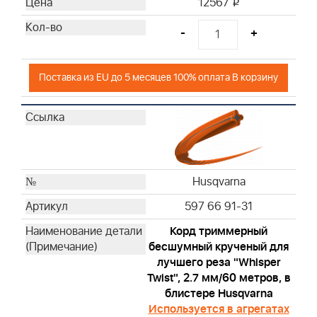
12567
i
-
+
Поставка из EU до 5 месяцев 100% оплата В корзину
Husqvarna
597 66 91-31
Корд триммерный
бесшумный крученый для
лучшего реза "Whisper
Twist", 2.7 мм/60 метров, в
блистере Husqvarna
Используется в агрегатах