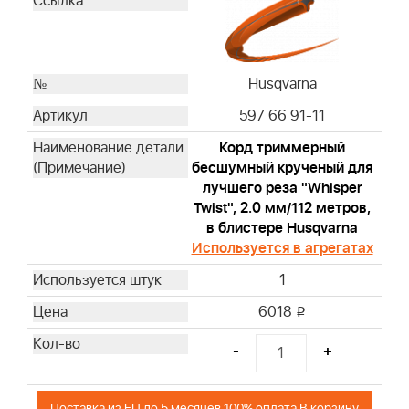
Husqvarna
597 66 91-11
Корд триммерный
бесшумный крученый для
лучшего реза "Whisper
Twist", 2.0 мм/112 метров,
в блистере Husqvarna
Используется в агрегатах
1
6018
i
-
+
Поставка из EU до 5 месяцев 100% оплата В корзину