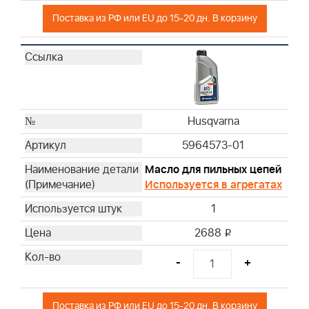
Husqvarna
Поставка из РФ или EU до 15-20 дн. В корзину
Husqvarna
Husqvarna
Husqvarna
Husqvarna
Husqvarna
Husqvarna
Husqvarna
Husqvarna
5964573-01
Husqvarna
Масло для пильных цепей
Husqvarna
Используется в агрегатах
Husqvarna
1
Husqvarna
Husqvarna
2688
i
Husqvarna
-
+
Husqvarna
Husqvarna
Husqvarna
Поставка из РФ или EU до 15-20 дн. В корзину