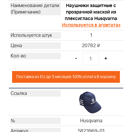
Hаушники защитные с
прозрачной маской из
плексигласа Husqvarna
Используется в агрегатах
1
20782
i
-
+
Поставка из EU до 5 месяцев 100% оплата В корзину
Husqvarna
5823969-01