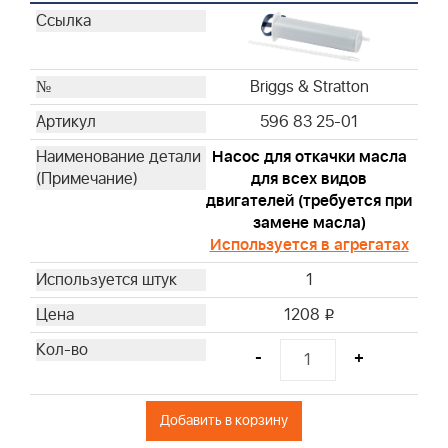
Briggs & Stratton
Briggs & Stratton
Briggs & Stratton
Briggs & Stratton
Briggs & Stratton
Briggs & Stratton
596 83 25-01
Briggs & Stratton
Насос для откачки масла
Briggs & Stratton
для всех видов
Briggs & Stratton
двигателей (требуется при
Briggs & Stratton
замене масла)
Briggs & Stratton
Используется в агрегатах
Briggs & Stratton
1
Briggs & Stratton
1208
i
Briggs & Stratton
Briggs & Stratton
-
+
Briggs & Stratton
Briggs & Stratton
Добавить в корзину
Briggs & Stratton