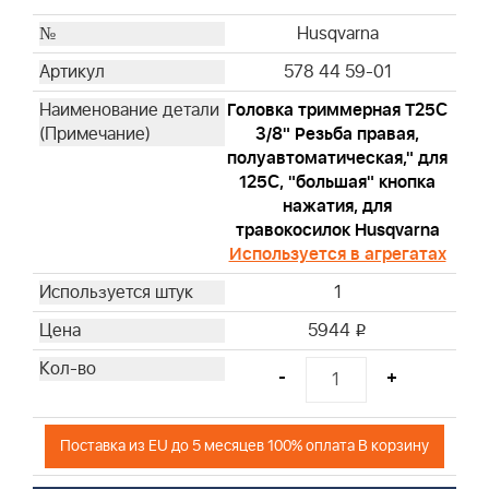
Husqvarna
578 44 59-01
Головка триммерная T25С
3/8" Резьба правая,
полуавтоматическая," для
125С, "большая" кнопка
нажатия, для
травокосилок Husqvarna
Используется в агрегатах
1
5944
i
-
+
Поставка из EU до 5 месяцев 100% оплата В корзину