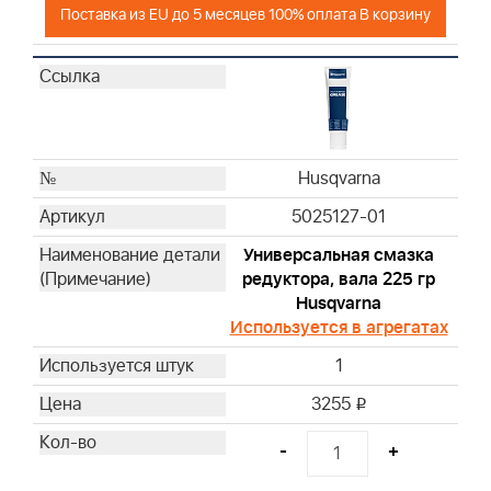
Поставка из EU до 5 месяцев 100% оплата В корзину
Husqvarna
Husqvarna
Husqvarna
Husqvarna
Husqvarna
Husqvarna
Husqvarna
Husqvarna
5025127-01
Husqvarna
Универсальная смазка
Husqvarna
редуктора, вала 225 гр
Husqvarna
Husqvarna
Husqvarna
Используется в агрегатах
Husqvarna
1
Husqvarna
Husqvarna
3255
i
Husqvarna
-
+
Husqvarna
Husqvarna