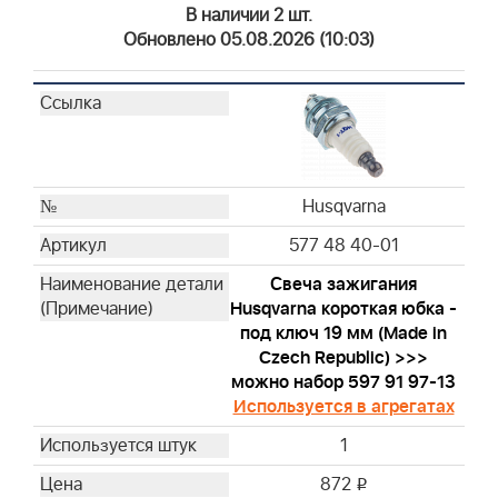
Briggs & Stratton
В наличии 2 шт.
Briggs & Stratton
Обновлено 05.08.2026 (10:03)
Briggs & Stratton
Briggs & Stratton
Briggs & Stratton
Briggs & Stratton
Briggs & Stratton
Briggs & Stratton
Husqvarna
Briggs & Stratton
577 48 40-01
Briggs & Stratton
Свеча зажигания
Briggs & Stratton
Husqvarna короткая юбка -
Briggs & Stratton
под ключ 19 мм (Made in
Briggs & Stratton
Czech Republic) >>>
Briggs & Stratton
можно набор 597 91 97-13
Используется в агрегатах
Briggs & Stratton
Briggs & Stratton
1
Briggs & Stratton
872
i
Briggs & Stratton