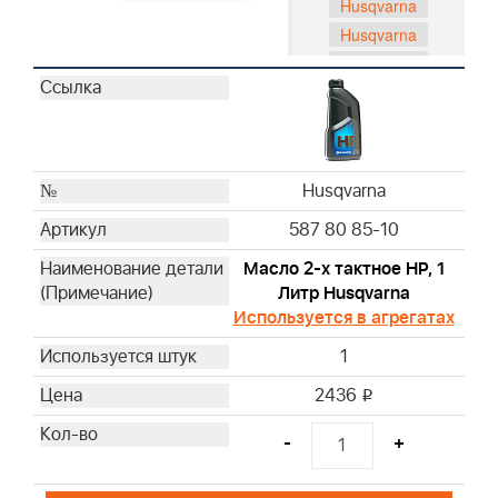
Husqvarna
Husqvarna
Husqvarna
Husqvarna
Husqvarna
Husqvarna
Husqvarna
Husqvarna
Husqvarna
587 80 85-10
Husqvarna
Husqvarna
Масло 2-х тактное HP, 1
Литр Husqvarna
Husqvarna
Используется в агрегатах
Husqvarna
Husqvarna
1
Husqvarna
2436
i
Husqvarna
Husqvarna
-
+
Husqvarna
Husqvarna