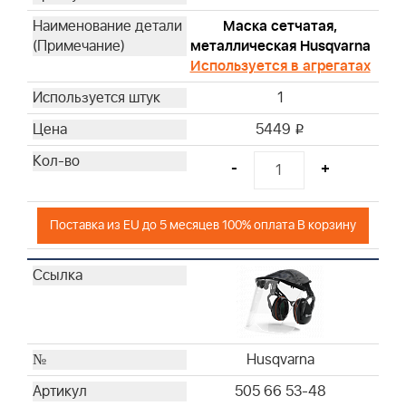
Briggs & Stratton
Маска сетчатая,
металлическая Husqvarna
Briggs & Stratton
Используется в агрегатах
Briggs & Stratton
Briggs & Stratton
1
5449
i
-
+
Поставка из EU до 5 месяцев 100% оплата В корзину
Husqvarna
505 66 53-48