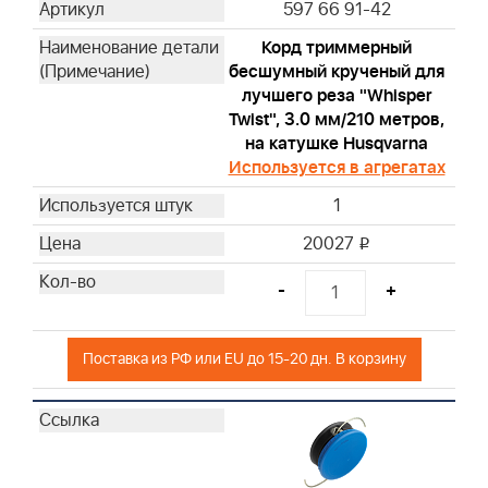
597 66 91-42
Корд триммерный
бесшумный крученый для
лучшего реза "Whisper
Twist", 3.0 мм/210 метров,
на катушке Husqvarna
Используется в агрегатах
1
20027
i
-
+
Поставка из РФ или EU до 15-20 дн. В корзину