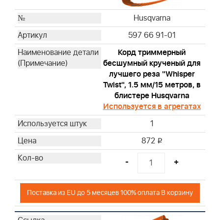
Husqvarna
597 66 91-01
Корд триммерный
бесшумный крученый для
лучшего реза "Whisper
Twist", 1.5 мм/15 метров, в
блистере Husqvarna
Используется в агрегатах
1
872
i
-
+
Поставка из EU до 5 месяцев 100% оплата В корзину