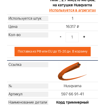
Twist", 2.7 мм/210 метров,
на катушке Husqvarna
Используется в агрегатах
1
16317
i
-
+
Поставка из РФ или EU до 15-20 дн. В корзину
Husqvarna
597 66 91-41
Корд триммерный