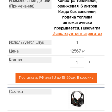
Канистра топливная,
Briggs & Stratton
оранжевая, 6 литров
Briggs & Stratton
Когда бак заполнен,
Briggs & Stratton
подача топлива
Briggs & Stratton
автоматически
прерывается. Husqvarna
Briggs & Stratton
Используется в агрегатах
Briggs & Stratton
Briggs & Stratton
1
Briggs & Stratton
12567
i
Briggs & Stratton
Briggs & Stratton
-
+
Briggs & Stratton
Briggs & Stratton
Поставка из РФ или EU до 15-20 дн. В корзину
Briggs & Stratton
Briggs & Stratton
Briggs & Stratton
Briggs & Stratton
Briggs & Stratton