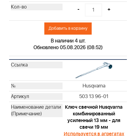
Briggs & Stratton
-
+
Briggs & Stratton
Briggs & Stratton
Добавить в корзину
Briggs & Stratton
Briggs & Stratton
В наличии 4 шт.
Briggs & Stratton
Обновлено 05.08.2026 (08:52)
Briggs & Stratton
Briggs & Stratton
Briggs & Stratton
Briggs & Stratton
Husqvarna
Briggs & Stratton
Briggs & Stratton
503 13 96-01
Briggs & Stratton
Ключ свечной Husqvarna
Briggs & Stratton
комбинированный
Briggs & Stratton
усиленный 13 мм - для
Briggs & Stratton
свечи 19 мм
Briggs & Stratton
Используется в агрегатах