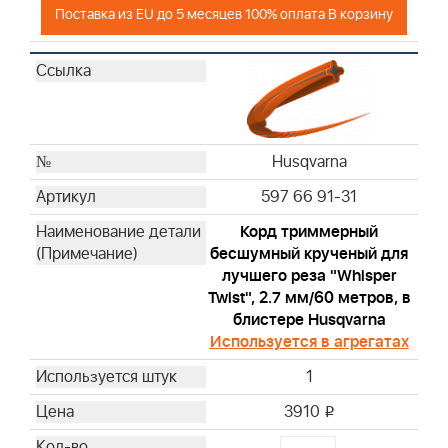
Поставка из EU до 5 месяцев 100% оплата В корзину
Husqvarna
597 66 91-31
Корд триммерный
бесшумный крученый для
лучшего реза "Whisper
Twist", 2.7 мм/60 метров, в
блистере Husqvarna
Используется в агрегатах
1
3910
i