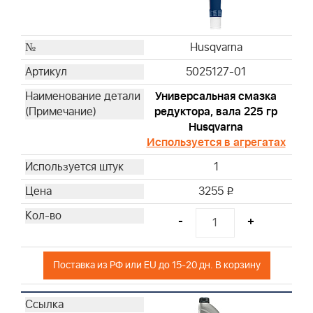
Husqvarna
Husqvarna
Husqvarna
Husqvarna
Husqvarna
5025127-01
Husqvarna
Универсальная смазка
Husqvarna
редуктора, вала 225 гр
Husqvarna
Husqvarna
Husqvarna
Используется в агрегатах
Husqvarna
1
Husqvarna
Husqvarna
3255
i
Husqvarna
-
+
Husqvarna
Husqvarna
Husqvarna
Поставка из РФ или EU до 15-20 дн. В корзину
Husqvarna
Husqvarna