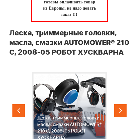
готовы оплачивать товар
из Европы, не надо делать
заказ !!!
Леска, триммерные головки,
масла, смазки AUTOMOWER® 210
C, 2008-05 РОБОТ ХУСКВАРНА
Леска, триммерные головки,
И
масла, смазки AUTOMOWER®
с
-
210 C, 2008-05 РОБОТ
A
ХУСКВАРНА
0