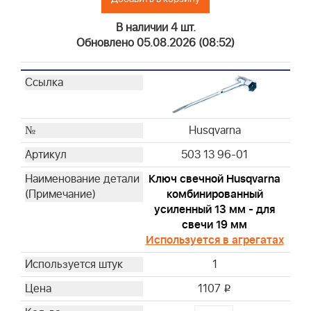
Briggs & Stratton
Briggs & Stratton
В наличии 4 шт.
Briggs & Stratton
Обновлено 05.08.2026 (08:52)
Briggs & Stratton
Briggs & Stratton
Briggs & Stratton
Briggs & Stratton
Husqvarna
Briggs & Stratton
Briggs & Stratton
503 13 96-01
Briggs & Stratton
Ключ свечной Husqvarna
Briggs & Stratton
комбинированный
Briggs & Stratton
усиленный 13 мм - для
Briggs & Stratton
свечи 19 мм
Briggs & Stratton
Используется в агрегатах
Briggs & Stratton
1
Briggs & Stratton
1107
i
Briggs & Stratton
Briggs & Stratton