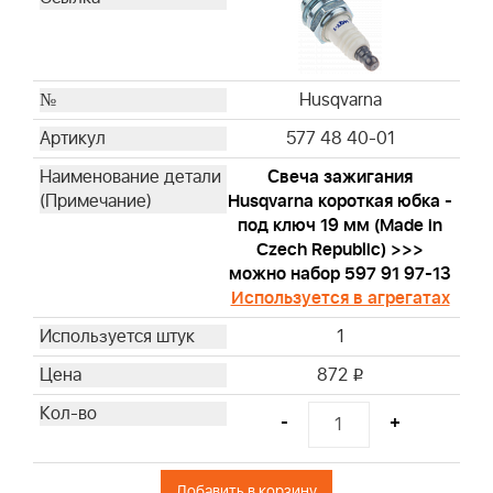
Briggs & Stratton
Briggs & Stratton
Briggs & Stratton
Briggs & Stratton
Husqvarna
Briggs & Stratton
577 48 40-01
Briggs & Stratton
Свеча зажигания
Briggs & Stratton
Husqvarna короткая юбка -
Briggs & Stratton
под ключ 19 мм (Made in
Briggs & Stratton
Czech Republic) >>>
Briggs & Stratton
можно набор 597 91 97-13
Используется в агрегатах
Briggs & Stratton
Briggs & Stratton
1
Briggs & Stratton
872
i
Briggs & Stratton
Briggs & Stratton
-
+
Briggs & Stratton
Briggs & Stratton
Добавить в корзину