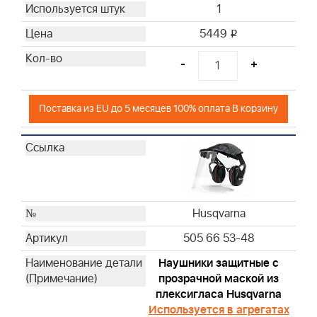
Briggs & Stratton
1
5449
i
-
+
Поставка из EU до 5 месяцев 100% оплата В корзину
Husqvarna
505 66 53-48
Hаушники защитные с
прозрачной маской из
плексигласа Husqvarna
Используется в агрегатах