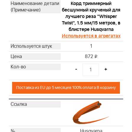
Корд триммерный
бесшумный крученый для
лучшего реза "Whisper
Twist", 1.5 мм/15 метров, в
блистере Husqvarna
Используется в агрегатах
1
872
i
-
+
Поставка из EU до 5 месяцев 100% оплата В корзину
Husqvarna