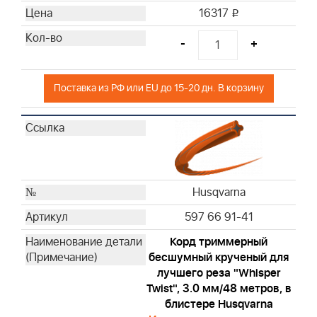
16317
i
-
+
Поставка из РФ или EU до 15-20 дн. В корзину
Husqvarna
597 66 91-41
Корд триммерный
бесшумный крученый для
лучшего реза "Whisper
Twist", 3.0 мм/48 метров, в
блистере Husqvarna