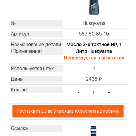
Husqvarna
Husqvarna
Husqvarna
Husqvarna
Husqvarna
587 80 85-10
Husqvarna
Husqvarna
Масло 2-х тактное HP, 1
Литр Husqvarna
Husqvarna
Используется в агрегатах
Husqvarna
Husqvarna
1
Husqvarna
2436
i
Husqvarna
Husqvarna
-
+
Husqvarna
Husqvarna
Поставка из EU до 5 месяцев 100% оплата В корзину
Husqvarna
Husqvarna
Husqvarna