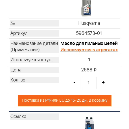
Husqvarna
Husqvarna
Husqvarna
Husqvarna
Husqvarna
Husqvarna
5964573-01
Husqvarna
Масло для пильных цепей
Husqvarna
Используется в агрегатах
Husqvarna
1
Husqvarna
Husqvarna
2688
i
Husqvarna
-
+
Husqvarna
Husqvarna
Husqvarna
Поставка из РФ или EU до 15-20 дн. В корзину
Husqvarna
Husqvarna
Husqvarna
Husqvarna