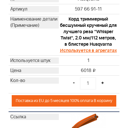
597 66 91-11
Корд триммерный
бесшумный крученый для
лучшего реза "Whisper
Twist", 2.0 мм/112 метров,
в блистере Husqvarna
Используется в агрегатах
1
6018
i
-
+
Поставка из EU до 5 месяцев 100% оплата В корзину