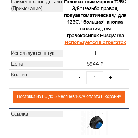
Головка триммерная T25С
3/8" Резьба правая,
полуавтоматическая," для
125С, "большая" кнопка
нажатия, для
травокосилок Husqvarna
Используется в агрегатах
1
5944
i
-
+
Поставка из EU до 5 месяцев 100% оплата В корзину