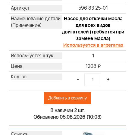
Briggs & Stratton
596 83 25-01
Briggs & Stratton
Насос для откачки масла
Briggs & Stratton
для всех видов
Briggs & Stratton
двигателей (требуется при
Briggs & Stratton
замене масла)
Briggs & Stratton
Используется в агрегатах
Briggs & Stratton
1
Briggs & Stratton
1208
i
Briggs & Stratton
Briggs & Stratton
-
+
Briggs & Stratton
Briggs & Stratton
Добавить в корзину
Briggs & Stratton
Briggs & Stratton
В наличии 2 шт.
Briggs & Stratton
Обновлено 05.08.2026 (10:03)
Briggs & Stratton
Briggs & Stratton