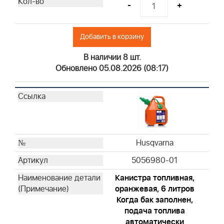
-
+
Briggs & Stratton
Briggs & Stratton
Добавить в корзину
Briggs & Stratton
Briggs & Stratton
В наличии 8 шт.
Briggs & Stratton
Обновлено 05.08.2026 (08:17)
Briggs & Stratton
Briggs & Stratton
Briggs & Stratton
Briggs & Stratton
Briggs & Stratton
Briggs & Stratton
Husqvarna
Briggs & Stratton
5056980-01
Briggs & Stratton
Канистра топливная,
Briggs & Stratton
оранжевая, 6 литров
Briggs & Stratton
Когда бак заполнен,
Briggs & Stratton
подача топлива
Briggs & Stratton
автоматически