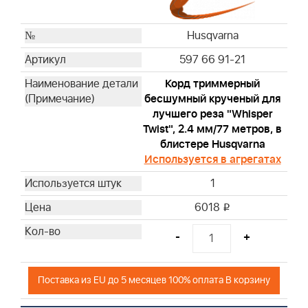
Husqvarna
597 66 91-21
Корд триммерный
бесшумный крученый для
лучшего реза "Whisper
Twist", 2.4 мм/77 метров, в
блистере Husqvarna
Используется в агрегатах
1
6018
i
-
+
Поставка из EU до 5 месяцев 100% оплата В корзину