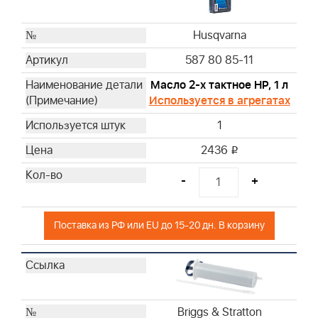
Husqvarna
Husqvarna
Husqvarna
Husqvarna
587 80 85-11
Husqvarna
Масло 2-х тактное HP, 1 л
Husqvarna
Используется в агрегатах
Husqvarna
1
Husqvarna
Husqvarna
2436
i
Briggs & Stratton
-
+
Briggs & Stratton
Briggs & Stratton
Briggs & Stratton
Поставка из РФ или EU до 15-20 дн. В корзину
Briggs & Stratton
Briggs & Stratton
Briggs & Stratton
Briggs & Stratton
Briggs & Stratton
Briggs & Stratton