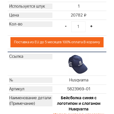
1
20782
i
-
+
Поставка из EU до 5 месяцев 100% оплата В корзину
Husqvarna
5823969-01
Бейсболка синяя с
логотипом и слоганом
Husqvarna