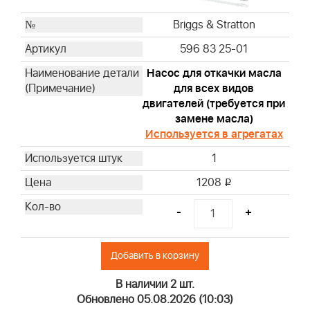
Briggs & Stratton
Briggs & Stratton
Briggs & Stratton
Briggs & Stratton
596 83 25-01
Briggs & Stratton
Насос для откачки масла
Briggs & Stratton
для всех видов
Briggs & Stratton
двигателей (требуется при
Briggs & Stratton
замене масла)
Briggs & Stratton
Используется в агрегатах
Briggs & Stratton
1
Briggs & Stratton
1208
i
Briggs & Stratton
Briggs & Stratton
-
+
Briggs & Stratton
Briggs & Stratton
Добавить в корзину
Briggs & Stratton
Briggs & Stratton
В наличии 2 шт.
Briggs & Stratton
Обновлено 05.08.2026 (10:03)