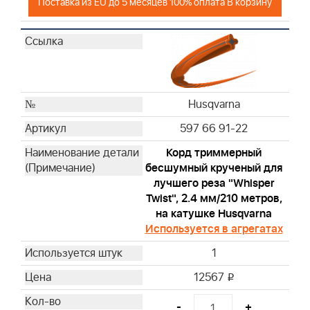
Поставка из EU до 5 месяцев 100% оплата В корзину
Husqvarna
597 66 91-22
Корд триммерный
бесшумный крученый для
лучшего реза "Whisper
Twist", 2.4 мм/210 метров,
на катушке Husqvarna
Используется в агрегатах
1
12567
i
-
+