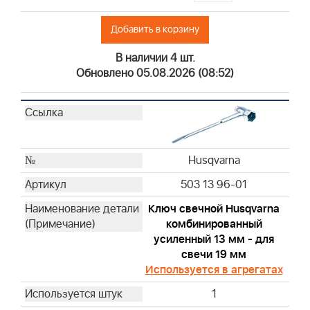
Briggs & Stratton
Добавить в корзину
Briggs & Stratton
Briggs & Stratton
В наличии 4 шт.
Briggs & Stratton
Обновлено 05.08.2026 (08:52)
Briggs & Stratton
Briggs & Stratton
Briggs & Stratton
Briggs & Stratton
Husqvarna
Briggs & Stratton
Briggs & Stratton
503 13 96-01
Briggs & Stratton
Ключ свечной Husqvarna
Briggs & Stratton
комбинированный
Briggs & Stratton
усиленный 13 мм - для
Briggs & Stratton
свечи 19 мм
Briggs & Stratton
Используется в агрегатах
Briggs & Stratton
1
Briggs & Stratton