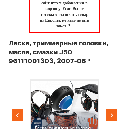
сайт путем добавления в
корзину.
Если Вы не
готовы оплачивать товар
из Европы, не надо делать
заказ !!!
Леска, триммерные головки,
масла, смазки J50
96111001303, 2007-06 "
Ы
Леска, триммерные головки,
И