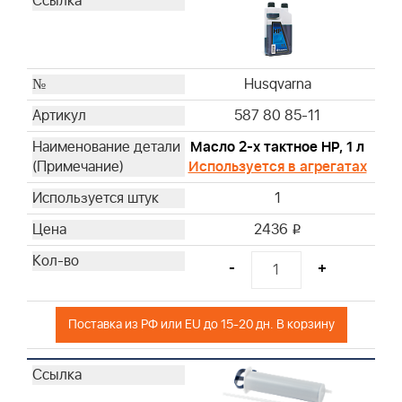
Husqvarna
Husqvarna
Husqvarna
Husqvarna
Husqvarna
Husqvarna
587 80 85-11
Husqvarna
Масло 2-х тактное HP, 1 л
Husqvarna
Используется в агрегатах
Husqvarna
1
Husqvarna
Husqvarna
2436
i
Briggs & Stratton
-
+
Briggs & Stratton
Briggs & Stratton
Briggs & Stratton
Поставка из РФ или EU до 15-20 дн. В корзину
Briggs & Stratton
Briggs & Stratton
Briggs & Stratton