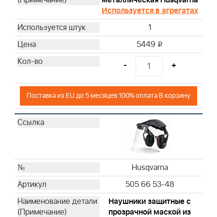
Используется в агрегатах
Briggs & Stratton
Briggs & Stratton
1
5449
i
-
+
Поставка из EU до 5 месяцев 100% оплата В корзину
Husqvarna
505 66 53-48
Hаушники защитные с
прозрачной маской из