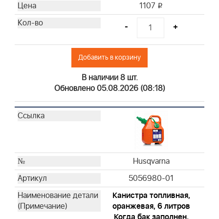
1107
i
Briggs & Stratton
Briggs & Stratton
-
+
Briggs & Stratton
Briggs & Stratton
Добавить в корзину
Briggs & Stratton
Briggs & Stratton
В наличии 8 шт.
Briggs & Stratton
Обновлено 05.08.2026 (08:18)
Briggs & Stratton
Briggs & Stratton
Briggs & Stratton
Briggs & Stratton
Briggs & Stratton
Briggs & Stratton
Husqvarna
Briggs & Stratton
5056980-01
Briggs & Stratton
Канистра топливная,
Briggs & Stratton
оранжевая, 6 литров
Briggs & Stratton
Когда бак заполнен,