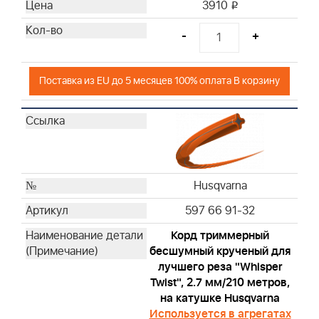
3910
i
-
+
Поставка из EU до 5 месяцев 100% оплата В корзину
Husqvarna
597 66 91-32
Корд триммерный
бесшумный крученый для
лучшего реза "Whisper
Twist", 2.7 мм/210 метров,
на катушке Husqvarna
Используется в агрегатах