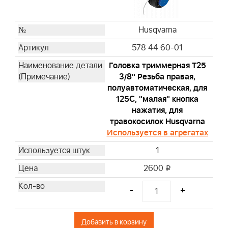
Husqvarna
578 44 60-01
Головка триммерная T25
3/8" Резьба правая,
полуавтоматическая, для
125С, "малая" кнопка
нажатия, для
травокосилок Husqvarna
Используется в агрегатах
1
2600
i
-
+
Добавить в корзину