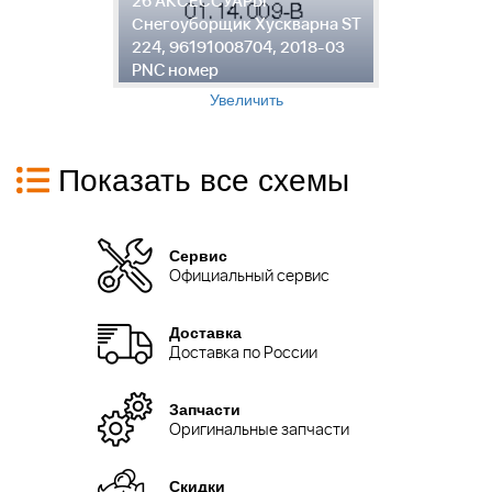
26 АКСЕССУАРЫ
ST
С
Снегоуборщик Хускварна ST
2
224, 96191008704, 2018-03
P
PNC номер
Увеличить
Показать все схемы
Сервис
Официальный сервис
Доставка
Доставка по России
Запчасти
Оригинальные запчасти
Скидки