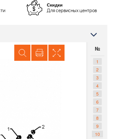
Скидки
сти
Для сервисных центров
№
1
2
3
4
5
6
7
8
9
10