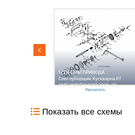
ик
17 ДЕТАЛИ ПРИВОДА
191003001
Снегоуборщик Хускварна ST
261E 96191003001 2009-08
Увеличить
Показать все схемы