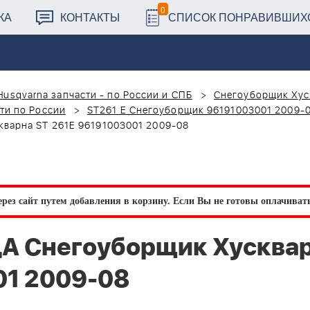
0
КА
КОНТАКТЫ
СПИСОК ПОНРАВИВШИХ
Husqvarna запчасти - по России и СПБ
Снегоуборщик Хус
ти по России
ST261 E Снегоуборщик 96191003001 2009-
варна ST 261E 96191003001 2009-08
рез сайт путем добавления в корзину.
Если Вы не готовы оплачивать 
А Снегоуборщик Хусква
01 2009-08