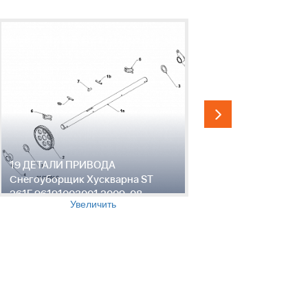
19 ДЕТАЛИ ПРИВОДА
20 ДВИГА
Снегоуборщик Хускварна ST
Хускварна
261E 96191003001 2009-08
2009-08
Увеличить