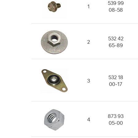
539 99
1
08-58
532 42
2
65-89
532 18
3
00-17
873 93
4
05-00