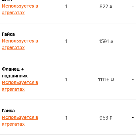
Используется в
-
1
822
i
агрегатах
Гайка
Используется в
-
1
1591
i
агрегатах
Фланец +
подшипник
-
1
11116
i
Используется в
агрегатах
Гайка
Используется в
-
1
953
i
агрегатах