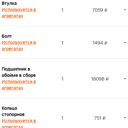
Втулка
Используется в
-
1
7059
i
агрегатах
Болт
Используется в
-
1
1494
i
агрегатах
Подшипник в
обойме в сборе
-
1
18098
i
Используется в
агрегатах
Кольцо
стопорное
-
1
751
i
Используется в
агрегатах