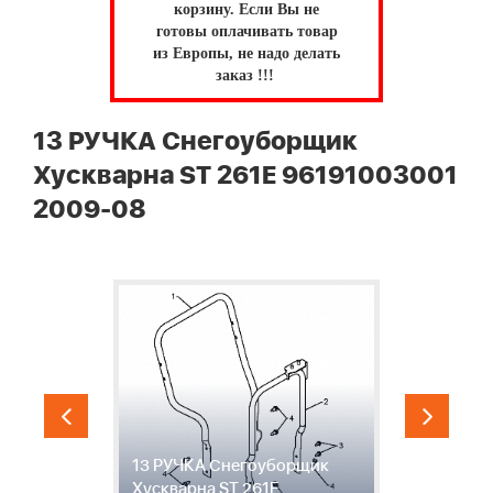
корзину.
Если Вы не
готовы оплачивать товар
из Европы, не надо делать
заказ !!!
13 РУЧКА Снегоуборщик
Хускварна ST 261E 96191003001
2009-08
13 РУЧКА Снегоуборщик
1
Хускварна ST 261E
Х