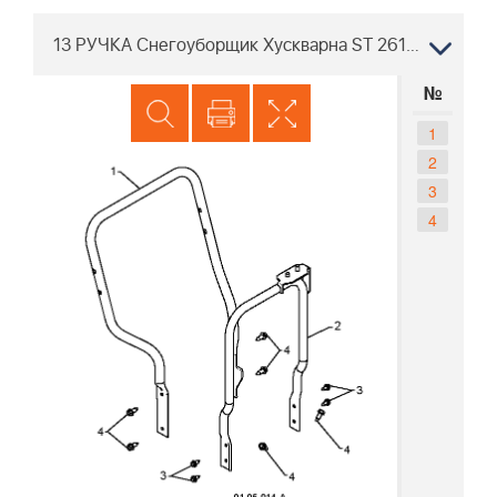
13 РУЧКА Снегоуборщик Хускварна ST 261E 96191003001 2009-08
№
1
2
3
4