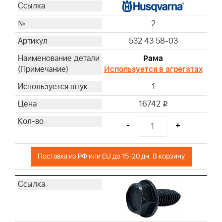
2
532 43 58-03
Рама
Используется в агрегатах
1
16742
i
-
+
Поставка из РФ или EU до 15-20 дн. В корзину