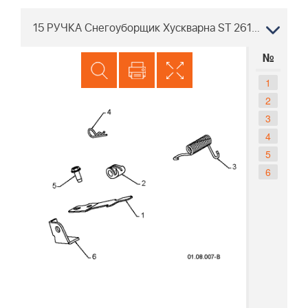
15 РУЧКА Снегоуборщик Хускварна ST 261E 96191003001 2009-08
№
1
2
3
4
5
6