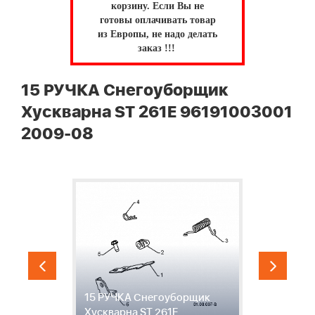
корзину.
Если Вы не
готовы оплачивать товар
из Европы, не надо делать
заказ !!!
15 РУЧКА Снегоуборщик
Хускварна ST 261E 96191003001
2009-08
15 РУЧКА Снегоуборщик
1
Хускварна ST 261E
Х