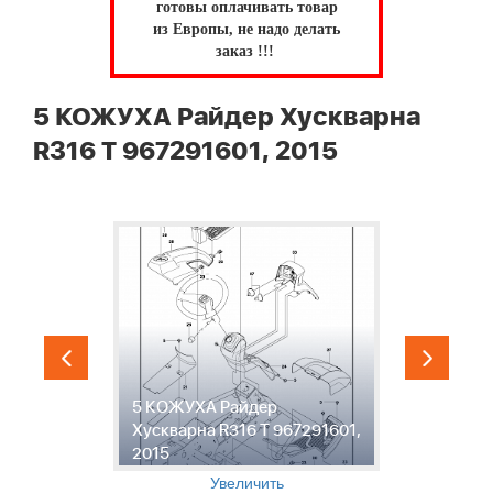
готовы оплачивать товар
из Европы, не надо делать
заказ !!!
5 КОЖУХА Райдер Хускварна
R316 T 967291601, 2015
5 КОЖУХА Райдер
6
1,
Хускварна R316 T 967291601,
Р
2015
9
Увеличить