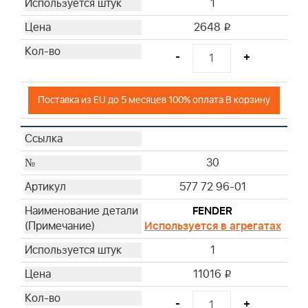
1
2648
i
-
+
Поставка из EU до 5 месяцев 100% оплата В корзину
30
577 72 96-01
FENDER
Используется в агрегатах
1
11016
i
-
+