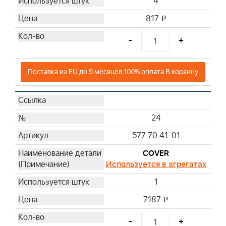
4
817
i
-
+
Поставка из EU до 5 месяцев 100% оплата В корзину
24
577 70 41-01
COVER
Используется в агрегатах
1
7187
i
-
+