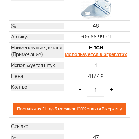
46
506 88 99-01
HITCH
Используется в агрегатах
1
4177
i
-
+
Поставка из EU до 5 месяцев 100% оплата В корзину
47