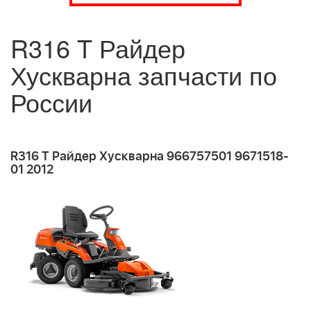
R316 T Райдер
Хускварна запчасти по
России
R316 T Райдер Хускварна 966757501 9671518-
01 2012