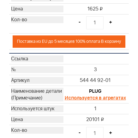
1625
i
-
+
Поставка из EU до 5 месяцев 100% оплата В корзину
3
544 44 92-01
PLUG
Используется в агрегатах
1
20101
i
-
+