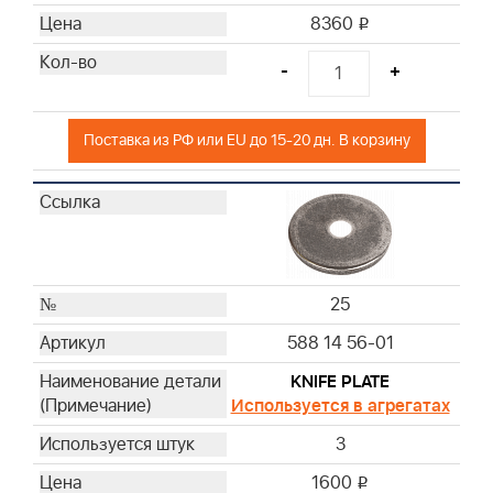
8360
i
-
+
Поставка из РФ или EU до 15-20 дн. В корзину
25
588 14 56-01
KNIFE PLATE
Используется в агрегатах
3
1600
i