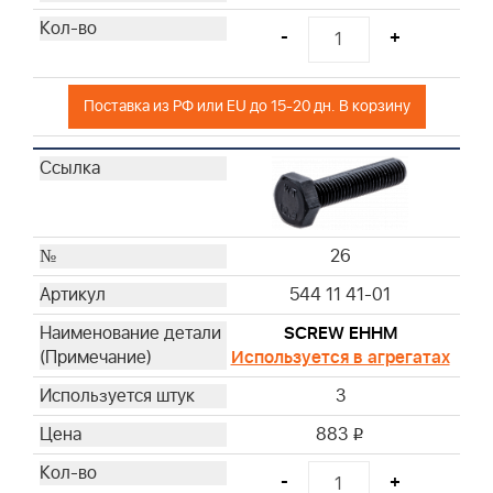
-
+
Поставка из РФ или EU до 15-20 дн. В корзину
26
544 11 41-01
SCREW EHHM
Используется в агрегатах
3
883
i
-
+