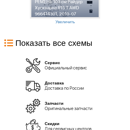
м
РЕМЕНЬ 103 см Райдер
3
WD
Хускварна R15 T AWD
Р
966414301, 2010-07
9
Увеличить
Показать все схемы
Сервис
Официальный сервис
Доставка
Доставка по России
Запчасти
Оригинальные запчасти
Скидки
Для сервисных центров