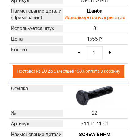
734 11 74-41
Шайба
Используется в агрегатах
3
1555
i
-
+
Поставка из EU до 5 месяцев 100% оплата В корзину
22
544 11 41-01
SCREW EHHM