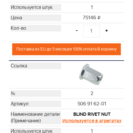
30
1
31
75146
32
i
33
-
+
34
35
36
Поставка из EU до 5 месяцев 100% оплата В корзину
37
38
72
73
74
2
76
506 91 62-01
BLIND RIVET NUT
Используется в агрегатах
1