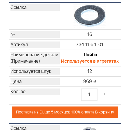
16
734 11 64-01
Шайба
Используется в агрегатах
12
969
i
-
+
Поставка из EU до 5 месяцев 100% оплата В корзину