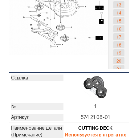
13
14
15
16
17
18
19
20
21
22
23
24
25
1
26
27
574 21 08-01
28
CUTTING DECK
29
Используется в агрегатах