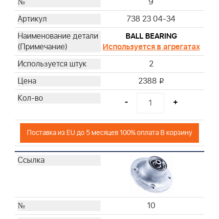
9
738 23 04-34
BALL BEARING
Используется в агрегатах
2
2388
i
-
+
Поставка из EU до 5 месяцев 100% оплата В корзину
10