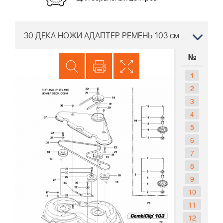
30 ДЕКА НОЖИ АДАПТЕР РЕМЕНЬ 103 см Райдер Хускварна R15 T AWD 966414301, 2010-07
№
1
2
3
4
5
6
7
8
9
10
11
12