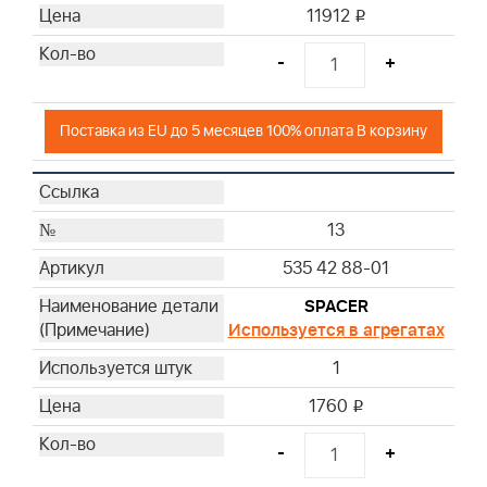
11912
i
-
+
Поставка из EU до 5 месяцев 100% оплата В корзину
13
535 42 88-01
SPACER
Используется в агрегатах
1
1760
i
-
+