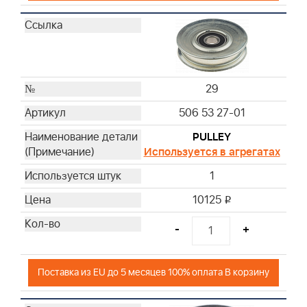
29
506 53 27-01
PULLEY
Используется в агрегатах
1
10125
i
-
+
Поставка из EU до 5 месяцев 100% оплата В корзину