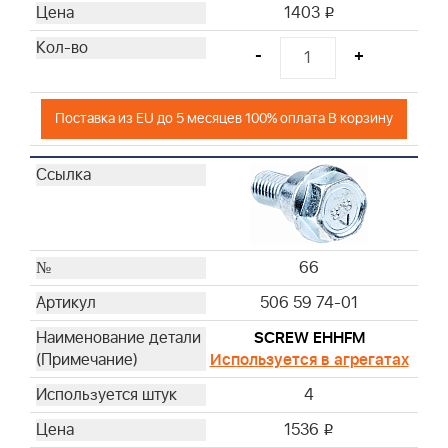
1403
i
-
+
Поставка из EU до 5 месяцев 100% оплата В корзину
66
506 59 74-01
SCREW EHHFM
Используется в агрегатах
4
1536
i