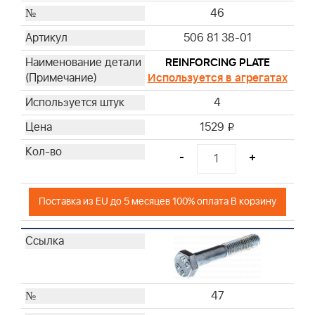
46
506 81 38-01
REINFORCING PLATE
Используется в агрегатах
4
1529
i
-
+
Поставка из EU до 5 месяцев 100% оплата В корзину
47