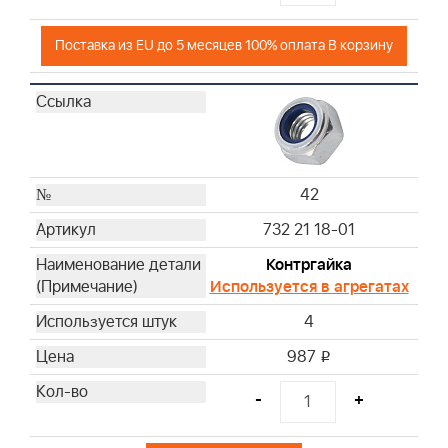
Поставка из EU до 5 месяцев 100% оплата В корзину
42
732 21 18-01
Контргайка
Используется в агрегатах
4
987
i
-
+