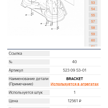
53
54
55
57
58
59
60
61
62
63
40
64
523 09 53-01
65
66
BRACKET
Используется в агрегатах
67
68
1
69
12561
i
70