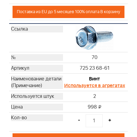
Поставка из EU до 5 месяцев 100% оплата В корзину
70
725 23 68-61
Винт
Используется в агрегатах
2
998
i
-
+