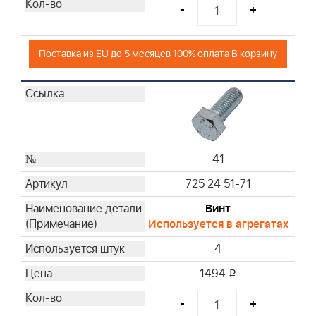
-
+
Поставка из EU до 5 месяцев 100% оплата В корзину
41
725 24 51-71
Винт
Используется в агрегатах
4
1494
i
-
+