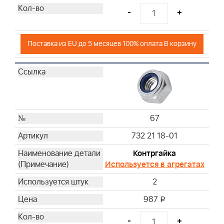
-
+
Поставка из EU до 5 месяцев 100% оплата В корзину
67
732 21 18-01
Контргайка
Используется в агрегатах
2
987
i
-
+