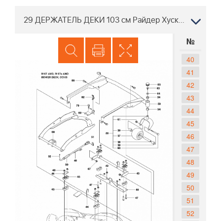
29 ДЕРЖАТЕЛЬ ДЕКИ 103 см Райдер Хускварна R15 T AWD 966414301, 2010-07
№
40
41
42
43
44
45
46
47
48
49
50
51
52