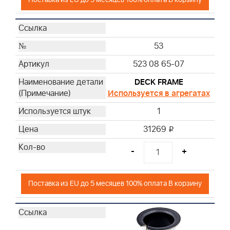
53
523 08 65-07
DECK FRAME
Используется в агрегатах
1
31269
i
-
+
Поставка из EU до 5 месяцев 100% оплата В корзину