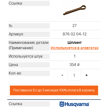
27
876 02 04-12
Шплинт
Используется в агрегатах
1
354
i
-
+
Поставка из EU до 5 месяцев 100% оплата В корзину