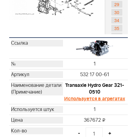
29
30
34
35
36
37
38
39
1
40
532 17 00-61
42
43
Transaxle Hydro Gear 321-
0510
47
Используется в агрегатах
48
49
1
50
367672
i
51
52
-
+