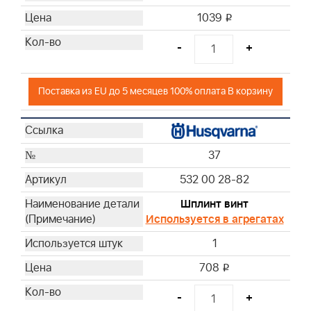
1039
i
-
+
Поставка из EU до 5 месяцев 100% оплата В корзину
37
532 00 28-82
Шплинт винт
Используется в агрегатах
1
708
i
-
+