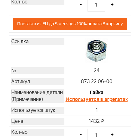
-
+
Поставка из EU до 5 месяцев 100% оплата В корзину
24
873 22 06-00
Гайка
Используется в агрегатах
1
1432
i
-
+