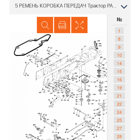
5 РЕМЕНЬ КОРОБКА ПЕРЕДАЧ Трактор PARTNER PP13597HRB 96061028601 2010-03
№
1
8
9
10
14
15
16
19
21
22
24
25
27
28