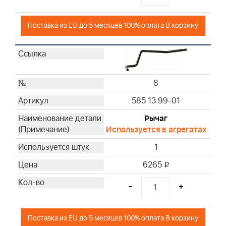
53
55
Поставка из EU до 5 месяцев 100% оплата В корзину
56
57
62
65
8
66
71
585 13 99-01
73
Рычаг
74
Используется в агрегатах
75
1
76
77
6265
i
78
-
+
81
82
83
Поставка из EU до 5 месяцев 100% оплата В корзину