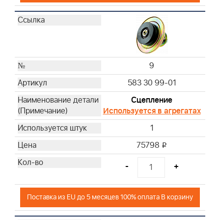
84
95
96
112
120
9
150
151
583 30 99-01
156
Сцепление
158
Используется в агрегатах
159
1
161
162
75798
i
163
-
+
165
166
167
Поставка из EU до 5 месяцев 100% оплата В корзину
168
169