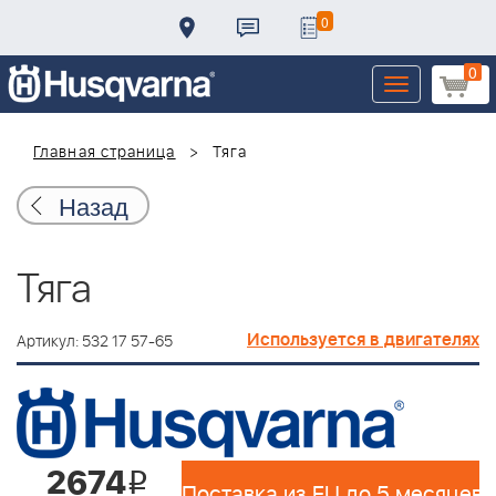
0
0
Toggle
navigation
Главная страница
Тяга
Назад
Тяга
Используется в двигателях
Артикул: 532 17 57-65
2674
i
Поставка из EU до 5 месяцев 