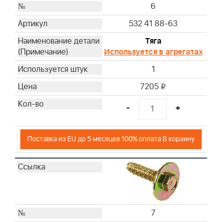
6
532 41 88-63
Тяга
Используется в агрегатах
1
7205
i
-
+
Поставка из EU до 5 месяцев 100% оплата В корзину
7