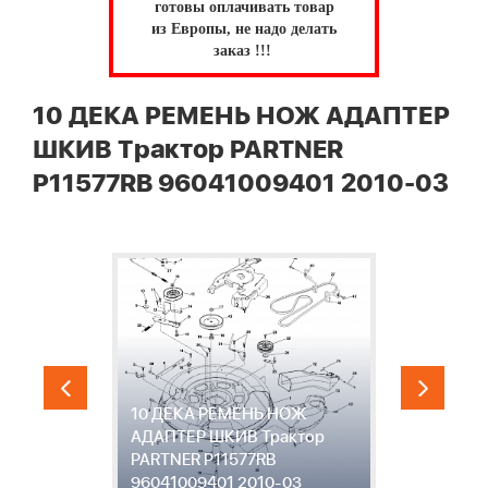
готовы оплачивать товар
из Европы, не надо делать
заказ !!!
10 ДЕКА РЕМЕНЬ НОЖ АДАПТЕР
ШКИВ Трактор PARTNER
P11577RB 96041009401 2010-03
10 ДЕКА РЕМЕНЬ НОЖ
1
АДАПТЕР ШКИВ Трактор
П
PARTNER P11577RB
P
96041009401 2010-03
0