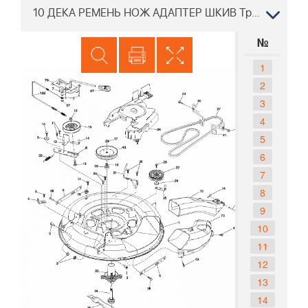
10 ДЕКА РЕМЕНЬ НОЖ АДАПТЕР ШКИВ Трактор PARTNER P11577RB 96041009401 2010-03
№
1
2
3
4
5
6
7
8
9
10
11
12
13
14