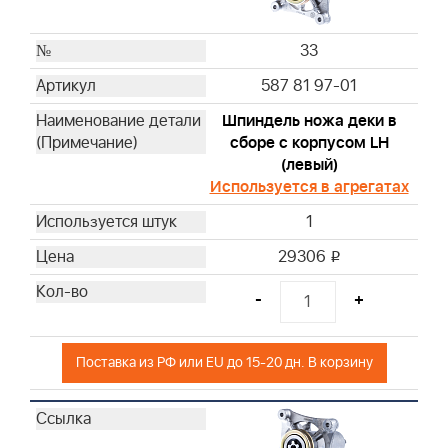
33
587 81 97-01
Шпиндель ножа деки в
сборе с корпусом LH
(левый)
Используется в агрегатах
1
29306
i
-
+
Поставка из РФ или EU до 15-20 дн. В корзину