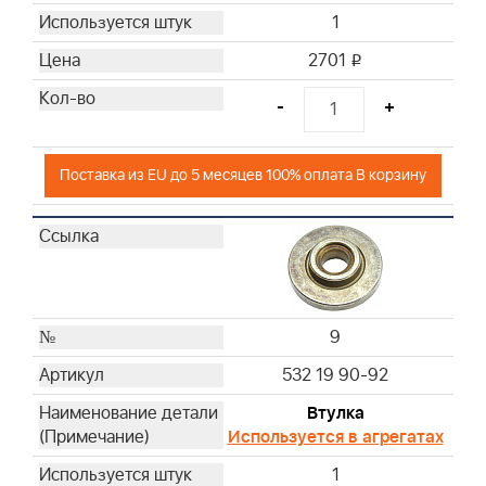
1
2701
i
-
+
Поставка из EU до 5 месяцев 100% оплата В корзину
9
532 19 90-92
Втулка
Используется в агрегатах
1