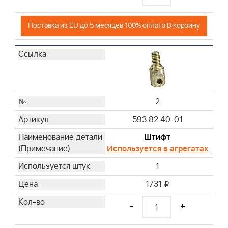
35
36
Поставка из EU до 5 месяцев 100% оплата В корзину
37
38
40
41
42
43
2
67
593 82 40-01
70
72
Штифт
Используется в агрегатах
73
74
1
76
1731
i
152
- -
-
+
- -