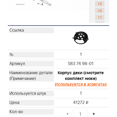
15
16
17
18
19
20
21
22
1
23
583 74 98-01
24
25
Корпус деки (смотрите
комплект ниже)
26
Используется в агрегатах
27
29
1
32
41272
i
33
34
-
+