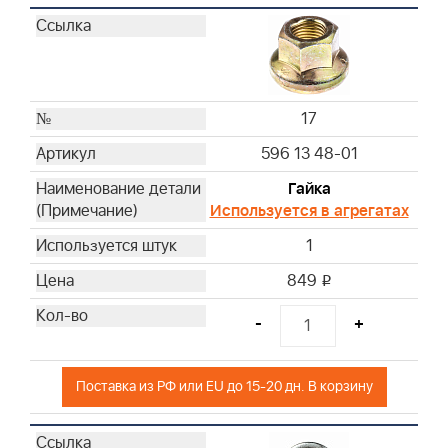
17
596 13 48-01
Гайка
Используется в агрегатах
1
849
i
-
+
Поставка из РФ или EU до 15-20 дн. В корзину