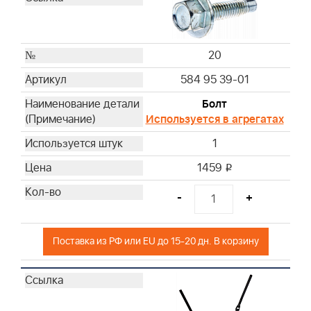
20
584 95 39-01
Болт
Используется в агрегатах
1
1459
i
-
+
Поставка из РФ или EU до 15-20 дн. В корзину