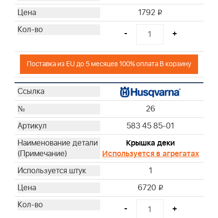
1792
i
-
+
Поставка из EU до 5 месяцев 100% оплата В корзину
26
583 45 85-01
Крышка деки
Используется в агрегатах
1
6720
i
-
+