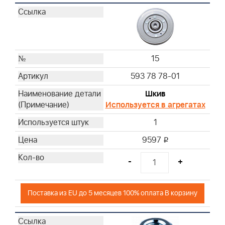
15
593 78 78-01
Шкив
Используется в агрегатах
1
9597
i
-
+
Поставка из EU до 5 месяцев 100% оплата В корзину