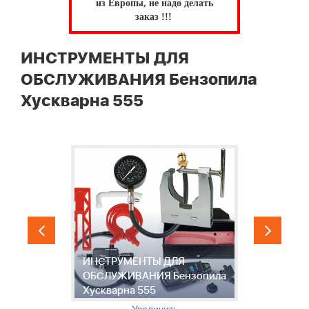
из Европы, не надо делать
заказ !!!
ИНСТРУМЕНТЫ ДЛЯ
ОБСЛУЖИВАНИЯ Бензопила
Хускварна 555
ИНСТРУМЕНТЫ ДЛЯ
М
ОБСЛУЖИВАНИЯ Бензопила
B
Хускварна 555
Б
Увеличить