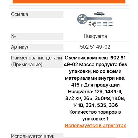
Husqvarna
Husqvarna
Husqvarna
Husqvarna
Husqvarna
Husqvarna
Husqvarna
502 51 49-02
Husqvarna
Съемник комплект 502 51
Husqvarna
49-02 Масса продукта без
Husqvarna
упаковки, но со всеми
Husqvarna
материалами внутри нее:
Husqvarna
416 г Для продукции
Husqvarna
Husqvarna: 129, 143R-II,
Husqvarna
372 XP, 265, 250PS, 140B,
141B, 324, 535, 336
Husqvarna
Количество товаров в
Husqvarna
упаковке: 1
Husqvarna
Используется в агрегатах
Husqvarna
Husqvarna