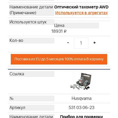
Husqvarna
Оптический тахометр AWD
Husqvarna
Используется в агрегатах
Husqvarna
Husqvarna
Husqvarna
18931
i
Husqvarna
-
+
Husqvarna
Husqvarna
Husqvarna
Поставка из EU до 5 месяцев 100% оплата В корзину
Husqvarna
Husqvarna
Husqvarna
Husqvarna
Husqvarna
Husqvarna
Husqvarna
Husqvarna
531 03 06-23
Husqvarna
Прибор для проверки