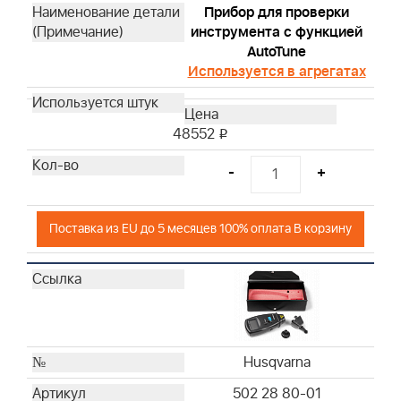
Прибор для проверки
Husqvarna
инструмента с функцией
Husqvarna
AutoTune
Husqvarna
Используется в агрегатах
Husqvarna
Husqvarna
Husqvarna
48552
i
Husqvarna
-
+
Husqvarna
Husqvarna
Husqvarna
Поставка из EU до 5 месяцев 100% оплата В корзину
Husqvarna
Husqvarna
Husqvarna
Husqvarna
Husqvarna
Husqvarna
Husqvarna
Husqvarna
502 28 80-01