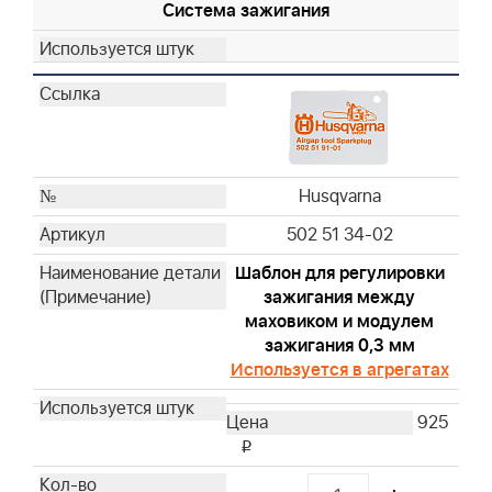
Система зажигания
Husqvarna
Husqvarna
Husqvarna
Husqvarna
Husqvarna
Husqvarna
Husqvarna
Husqvarna
Husqvarna
502 51 34-02
Husqvarna
Шаблон для регулировки
Husqvarna
зажигания между
Husqvarna
маховиком и модулем
Husqvarna
зажигания 0,3 мм
Husqvarna
Используется в агрегатах
Husqvarna
925
Husqvarna
i
Husqvarna
Husqvarna