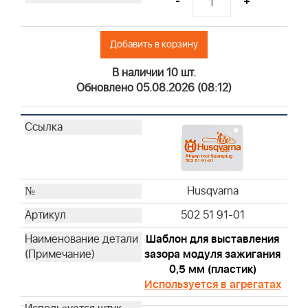
-
+
Husqvarna
Husqvarna
Добавить в корзину
Husqvarna
Husqvarna
В наличии 10 шт.
Husqvarna
Обновлено 05.08.2026 (08:12)
Husqvarna
Husqvarna
Husqvarna
Husqvarna
Husqvarna
Husqvarna
Husqvarna
Husqvarna
502 51 91-01
Husqvarna
Шаблон для выставления
Husqvarna
зазора модуля зажигания
Husqvarna
0,5 мм (пластик)
Husqvarna
Используется в агрегатах
Husqvarna