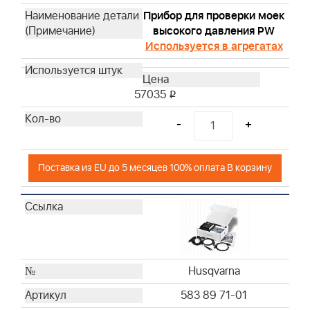
Husqvarna
Прибор для проверки моек
высокого давления PW
Husqvarna
Используется в агрегатах
Husqvarna
Husqvarna
Husqvarna
57035
i
Husqvarna
Husqvarna
-
+
Husqvarna
Husqvarna
Поставка из EU до 5 месяцев 100% оплата В корзину
Husqvarna
Husqvarna
Husqvarna
Husqvarna
Husqvarna
Husqvarna
Husqvarna
Husqvarna
583 89 71-01
Husqvarna