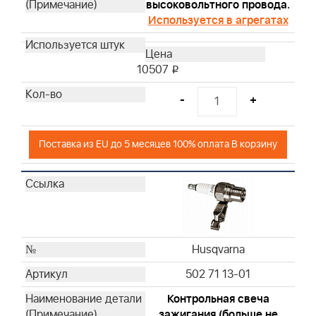
высоковольтного провода.
Используется в агрегатах
10507
i
-
+
Поставка из EU до 5 месяцев 100% оплата В корзину
Husqvarna
502 71 13-01
Контрольная свеча
зажигания (больше не