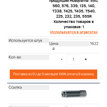
продукции Husqvarna: 550,
560, 576, 339, 135, 140,
T338, T425, T435, T540,
225, 232, 235, 555R
Количество товаров в
упаковке: 1
Используется в агрегатах
1622
i
-
+
Поставка из EU до 5 месяцев 100% оплата В корзину