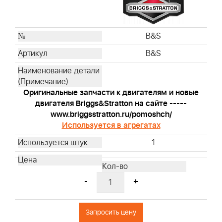
Husqvarna
Husqvarna
Husqvarna
B&S
Husqvarna
B&S
Husqvarna
Husqvarna
Husqvarna
Оригинальные запчасти к двигателям и новые
Husqvarna
двигателя Briggs&Stratton на сайте -----
Husqvarna
www.briggsstratton.ru/pomoshch/
Используется в агрегатах
Husqvarna
Husqvarna
1
Husqvarna
Husqvarna
Husqvarna
-
+
Husqvarna
Husqvarna
Запросить цену
Husqvarna