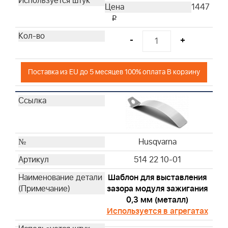
Husqvarna
1447
Husqvarna
i
Husqvarna
-
+
Husqvarna
Husqvarna
Husqvarna
Поставка из EU до 5 месяцев 100% оплата В корзину
Husqvarna
Husqvarna
Husqvarna
Husqvarna
Husqvarna
Husqvarna
Husqvarna
514 22 10-01
Husqvarna
Шаблон для выставления
Husqvarna
зазора модуля зажигания
Husqvarna
0,3 мм (металл)
Husqvarna
Используется в агрегатах
Husqvarna