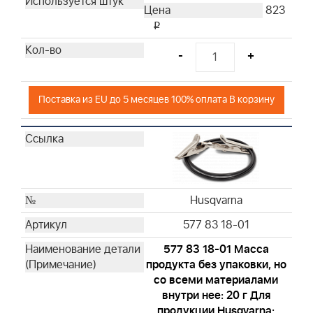
Husqvarna
823
Husqvarna
i
Husqvarna
-
+
Husqvarna
Husqvarna
Husqvarna
Поставка из EU до 5 месяцев 100% оплата В корзину
Husqvarna
Husqvarna
Husqvarna
Husqvarna
Husqvarna
Husqvarna
Husqvarna
Husqvarna
577 83 18-01
997240
577 83 18-01 Масса
19598
продукта без упаковки, но
19069
со всеми материалами
19165
внутри нее: 20 г Для
продукции Husqvarna:
19203