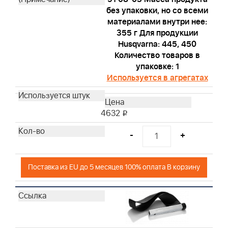
19266
без упаковки, но со всеми
материалами внутри нее:
19063
355 г Для продукции
19057
Husqvarna: 445, 450
19442
Количество товаров в
94150
упаковке: 1
19258
Используется в агрегатах
19547
19244
4632
19497
i
19353
-
+
19487
19468
Поставка из EU до 5 месяцев 100% оплата В корзину
19447
100009
CE5121
19300
Husqvarna