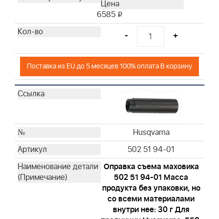
Husqvarna
6585
i
Husqvarna
-
+
Husqvarna
Husqvarna
Husqvarna
Поставка из EU до 5 месяцев 100% оплата В корзину
Husqvarna
Husqvarna
Husqvarna
Husqvarna
Husqvarna
Husqvarna
Husqvarna
502 51 94-01
Husqvarna
Оправка съема маховика
502 51 94-01 Масса
продукта без упаковки, но
со всеми материалами
внутри нее: 30 г Для