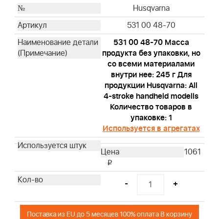
Husqvarna
Husqvarna
Husqvarna
531 00 48-70
Husqvarna
531 00 48-70 Масса
Husqvarna
продукта без упаковки, но
Husqvarna
со всеми материалами
Husqvarna
внутри нее: 245 г Для
Husqvarna
продукции Husqvarna: All
Husqvarna
4-stroke handheld modells
Количество товаров в
Husqvarna
упаковке: 1
Husqvarna
Используется в агрегатах
Husqvarna
Husqvarna
1061
Husqvarna
i
Husqvarna
-
+
Husqvarna
Husqvarna
Husqvarna
Поставка из EU до 5 месяцев 100% оплата В корзину