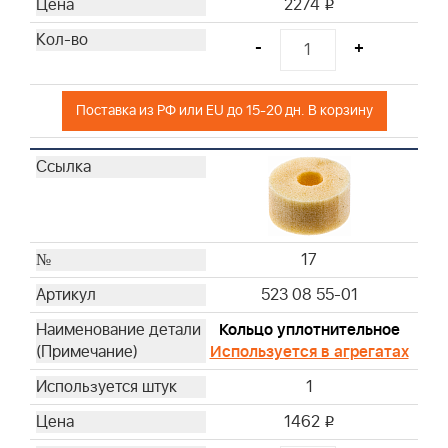
2274
i
-
+
Поставка из РФ или EU до 15-20 дн. В корзину
17
523 08 55-01
Кольцо уплотнительное
Используется в агрегатах
1
1462
i