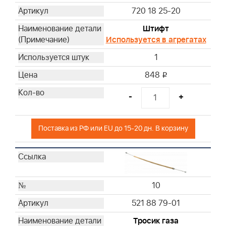
720 18 25-20
Штифт
Используется в агрегатах
1
848
i
-
+
Поставка из РФ или EU до 15-20 дн. В корзину
10
521 88 79-01
Тросик газа