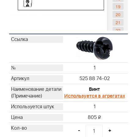
19
20
21
22
23
24
1
525 88 74-02
Винт
Используется в агрегатах
1
805
i
-
+