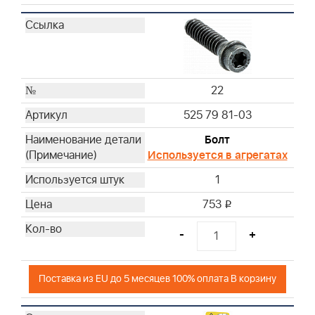
22
525 79 81-03
Болт
Используется в агрегатах
1
753
i
-
+
Поставка из EU до 5 месяцев 100% оплата В корзину