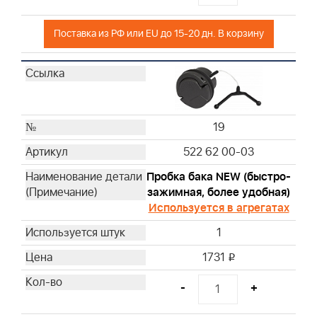
Поставка из РФ или EU до 15-20 дн. В корзину
19
522 62 00-03
Пробка бака NEW (быстро-
зажимная, более удобная)
Используется в агрегатах
1
1731
i
-
+