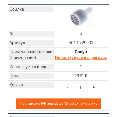
5
501 15 29-01
Сапун
Используется в агрегатах
1
2619
i
-
+
Поставка из РФ или EU до 15-20 дн. В корзину