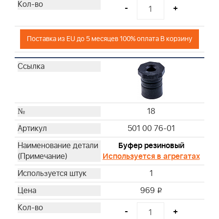
-
+
Поставка из EU до 5 месяцев 100% оплата В корзину
18
501 00 76-01
Буфер резиновый
Используется в агрегатах
1
969
i
-
+