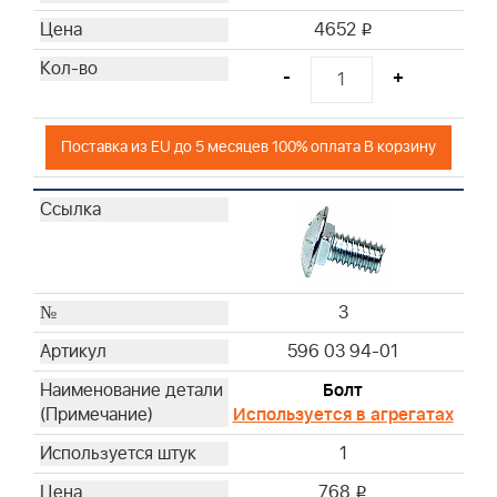
4652
i
-
+
Поставка из EU до 5 месяцев 100% оплата В корзину
3
596 03 94-01
Болт
Используется в агрегатах
1
768
i