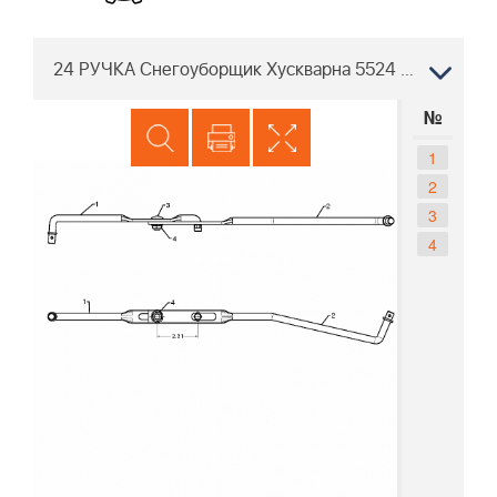
24 РУЧКА Снегоуборщик Хускварна 5524 ST 96191001605, 2009-08
№
1
2
3
4