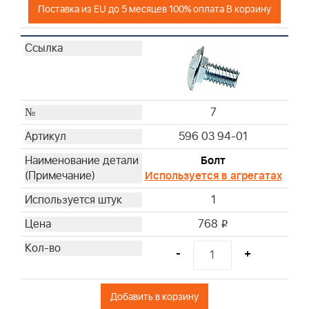
Поставка из EU до 5 месяцев 100% оплата В корзину
7
596 03 94-01
Болт
Используется в агрегатах
1
768
i
-
+
Добавить в корзину