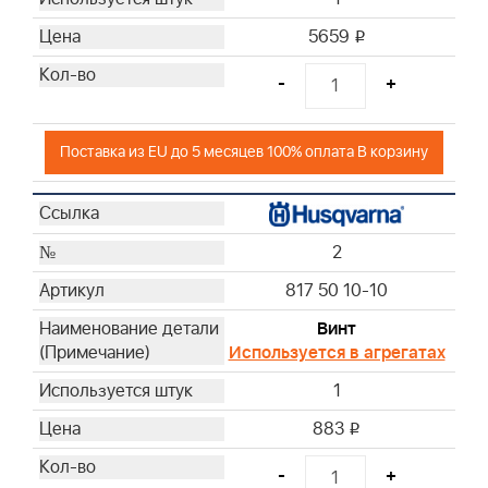
5659
i
-
+
Поставка из EU до 5 месяцев 100% оплата В корзину
2
817 50 10-10
Винт
Используется в агрегатах
1
883
i
-
+