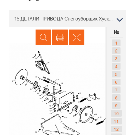
15 ДЕТАЛИ ПРИВОДА Снегоуборщик Хускварна 5524 ST 96191001605, 2009-08
№
1
2
3
4
5
6
7
8
9
10
11
12