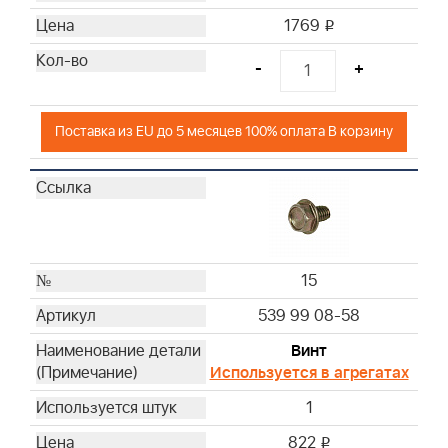
1769
i
-
+
Поставка из EU до 5 месяцев 100% оплата В корзину
15
539 99 08-58
Винт
Используется в агрегатах
1
822
i