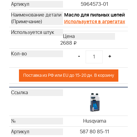
5964573-01
Husqvarna
Husqvarna
Масло для пильных цепей
Используется в агрегатах
Husqvarna
Husqvarna
Husqvarna
2688
i
Husqvarna
Husqvarna
-
+
Husqvarna
Husqvarna
Поставка из РФ или EU до 15-20 дн. В корзину
Husqvarna
Husqvarna
Husqvarna
Husqvarna
Husqvarna
Husqvarna
Husqvarna
Husqvarna
587 80 85-11
Husqvarna