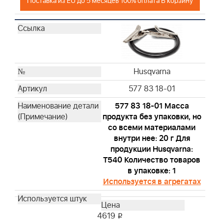
Поставка из EU до 5 месяцев 100% оплата В корзину
Husqvarna
Husqvarna
Husqvarna
Husqvarna
Husqvarna
Husqvarna
Husqvarna
Husqvarna
577 83 18-01
Husqvarna
577 83 18-01 Масса
Husqvarna
продукта без упаковки, но
Husqvarna
со всеми материалами
Husqvarna
внутри нее: 20 г Для
продукции Husqvarna:
Husqvarna
T540 Количество товаров
Husqvarna
в упаковке: 1
Husqvarna
Используется в агрегатах
Husqvarna
Husqvarna
Husqvarna
4619
i