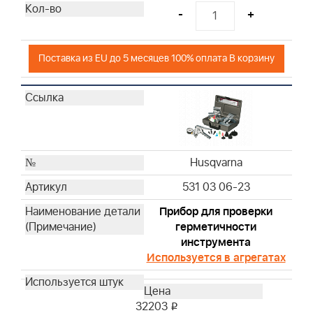
-
+
Husqvarna
Husqvarna
Husqvarna
Поставка из EU до 5 месяцев 100% оплата В корзину
Husqvarna
Husqvarna
Husqvarna
Husqvarna
Husqvarna
Husqvarna
Husqvarna
Husqvarna
531 03 06-23
Husqvarna
Прибор для проверки
Husqvarna
герметичности
Husqvarna
инструмента
Husqvarna
Используется в агрегатах
Husqvarna
Husqvarna
32203
Husqvarna
i