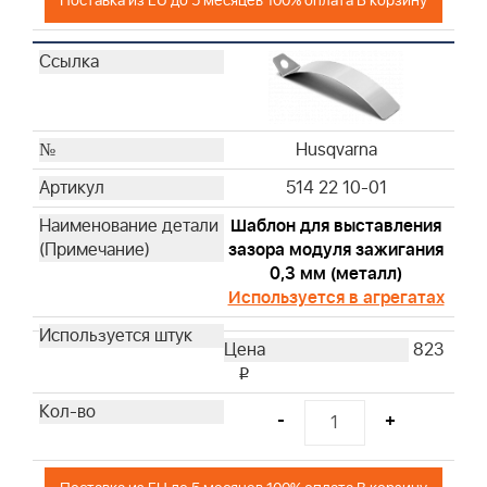
Поставка из EU до 5 месяцев 100% оплата В корзину
Husqvarna
Husqvarna
Husqvarna
Husqvarna
Husqvarna
Husqvarna
Husqvarna
514 22 10-01
Husqvarna
Husqvarna
Шаблон для выставления
зазора модуля зажигания
Husqvarna
0,3 мм (металл)
Husqvarna
Используется в агрегатах
Husqvarna
Husqvarna
823
Husqvarna
i
Husqvarna
-
+
Husqvarna
Husqvarna
Husqvarna