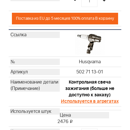
-
+
Поставка из EU до 5 месяцев 100% оплата В корзину
Husqvarna
502 71 13-01
Контрольная свеча
зажигания (больше не
доступно к заказу)
Используется в агрегатах
2476
i