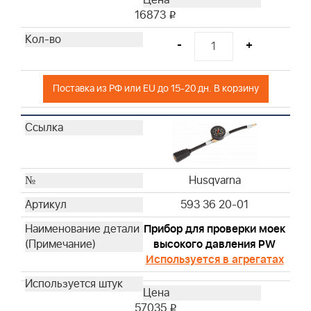
Husqvarna
16873
i
Husqvarna
-
+
Husqvarna
Husqvarna
Husqvarna
Поставка из РФ или EU до 15-20 дн. В корзину
Husqvarna
Husqvarna
Husqvarna
Husqvarna
Husqvarna
Husqvarna
Husqvarna
593 36 20-01
Husqvarna
Husqvarna
Прибор для проверки моек
высокого давления PW
Husqvarna
Используется в агрегатах
Husqvarna
Husqvarna
Husqvarna
57035
i