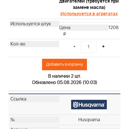
двигателей (требуется при
Husqvarna
замене масла)
Husqvarna
Используется в агрегатах
Husqvarna
Husqvarna
1208
Husqvarna
i
Husqvarna
-
+
Husqvarna
Husqvarna
Husqvarna
Добавить в корзину
Husqvarna
В наличии 2 шт.
Husqvarna
Обновлено 05.08.2026 (10:03)
Husqvarna
Husqvarna
Husqvarna
Husqvarna
Husqvarna
Husqvarna
Husqvarna
Husqvarna