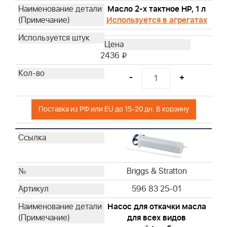
Husqvarna
Масло 2-х тактное HP, 1 л
Husqvarna
Используется в агрегатах
Husqvarna
Husqvarna
2436
i
Husqvarna
Husqvarna
-
+
Husqvarna
Husqvarna
Поставка из РФ или EU до 15-20 дн. В корзину
Husqvarna
Husqvarna
Husqvarna
Husqvarna
Husqvarna
Briggs & Stratton
Husqvarna
596 83 25-01
Husqvarna
Husqvarna
Насос для откачки масла
Husqvarna
для всех видов