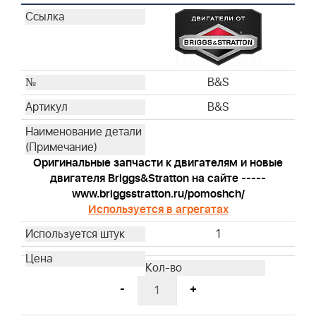
Husqvarna
Husqvarna
Husqvarna
Husqvarna
Husqvarna
B&S
Husqvarna
B&S
Husqvarna
Husqvarna
Husqvarna
Оригинальные запчасти к двигателям и новые
Husqvarna
двигателя Briggs&Stratton на сайте -----
Husqvarna
www.briggsstratton.ru/pomoshch/
Используется в агрегатах
Husqvarna
Husqvarna
1
Husqvarna
Husqvarna
Husqvarna
-
+
Husqvarna