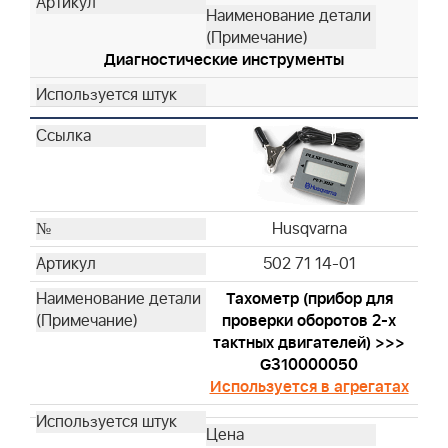
Husqvarna
Husqvarna
Диагностические инструменты
Husqvarna
Husqvarna
Husqvarna
Husqvarna
Husqvarna
Husqvarna
Husqvarna
Husqvarna
Husqvarna
502 71 14-01
Husqvarna
Тахометр (прибор для
Husqvarna
проверки оборотов 2-х
Husqvarna
тактных двигателей) >>>
G310000050
Husqvarna
Используется в агрегатах
Husqvarna
Husqvarna
Husqvarna