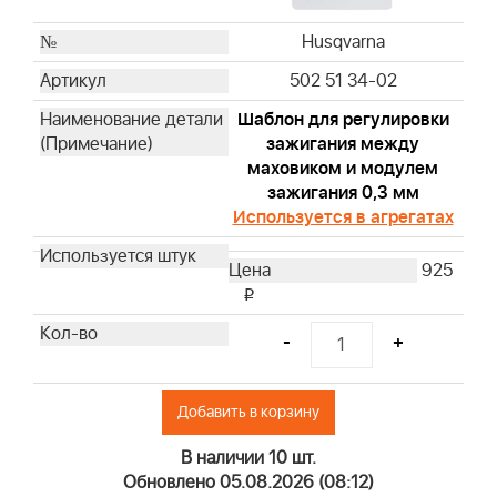
19462
19620
Husqvarna
19461
502 51 34-02
19545
Шаблон для регулировки
19619
зажигания между
19493
маховиком и модулем
19607
зажигания 0,3 мм
19266
Используется в агрегатах
19063
925
19057
i
19442
94150
-
+
19258
19547
Добавить в корзину
19244
19497
В наличии 10 шт.
19353
Обновлено 05.08.2026 (08:12)