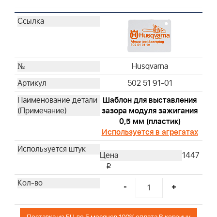
19487
19468
19447
100009
CE5121
19300
Husqvarna
Husqvarna
502 51 91-01
Husqvarna
Шаблон для выставления
Husqvarna
зазора модуля зажигания
Husqvarna
0,5 мм (пластик)
Husqvarna
Используется в агрегатах
Husqvarna
Husqvarna
1447
Husqvarna
i
Husqvarna
-
+
Husqvarna
Husqvarna
Husqvarna