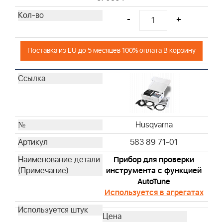
Husqvarna
Husqvarna
-
+
Husqvarna
Husqvarna
Поставка из EU до 5 месяцев 100% оплата В корзину
Husqvarna
Husqvarna
Husqvarna
Husqvarna
Husqvarna
Husqvarna
Husqvarna
Husqvarna
583 89 71-01
Husqvarna
Прибор для проверки
Husqvarna
инструмента с функцией
Husqvarna
AutoTune
Husqvarna
Используется в агрегатах
Husqvarna
Husqvarna