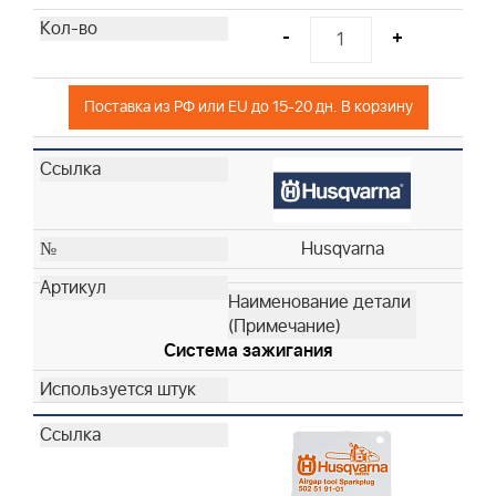
Husqvarna
-
+
Husqvarna
997240
19598
Поставка из РФ или EU до 15-20 дн. В корзину
19069
19165
19203
19062
Husqvarna
19061
19230
19070
19340
Система зажигания
19435
19522
19400
19368
19480