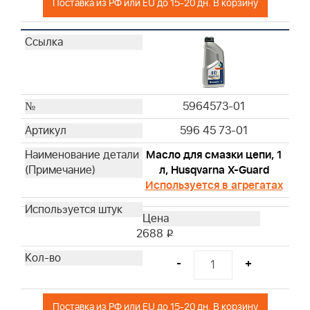
Поставка из РФ или EU до 15-20 дн. В корзину
272444
272490S
273185S
273356S
273638S
399039
5964573-01
491435S
596 45 73-01
492889
692520
Масло для смазки цепи, 1
л, Husqvarna X-Guard
695303
Используется в агрегатах
697015
697292
710267
2688
i
710268
711460
-
+
792303
793685
Поставка из РФ или EU до 15-20 дн. В корзину