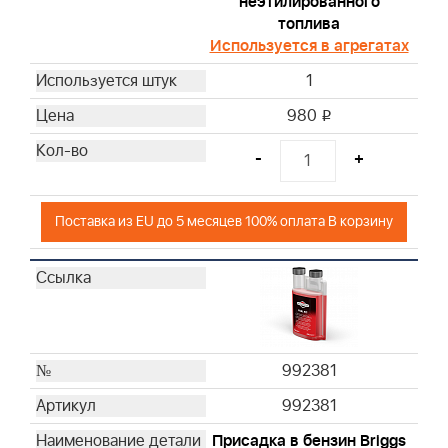
неэтилированного
топлива
Используется в агрегатах
1
980
i
-
+
Поставка из EU до 5 месяцев 100% оплата В корзину
992381
992381
Присадка в бензин Briggs