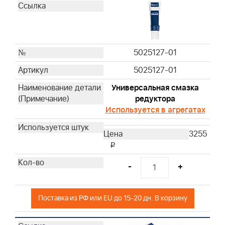
4129
4133
4135
4136
5025127-01
4137
5025127-01
4139
Универсальная смазка
4140
редуктора
4141
Используется в агрегатах
4142
4145
3255
4146
i
4147
-
+
4148
4153
4154
Поставка из РФ или EU до 15-20 дн. В корзину
4166
4195