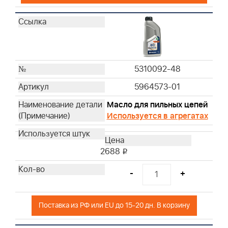
690612
691035
797346
808116S
84001895
5310092-48
844545
5964573-01
4101
Масло для пильных цепей
4102
Используется в агрегатах
4103
4104
4105
2688
i
4106
4107
-
+
4108
4109
Поставка из РФ или EU до 15-20 дн. В корзину
4110
4112