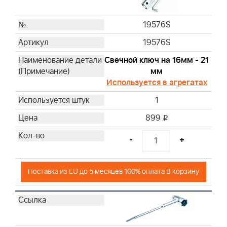
19576S
19576S
Свечной ключ на 16мм - 21
мм
Используется в агрегатах
1
899
i
-
+
Поставка из EU до 5 месяцев 100% оплата В корзину