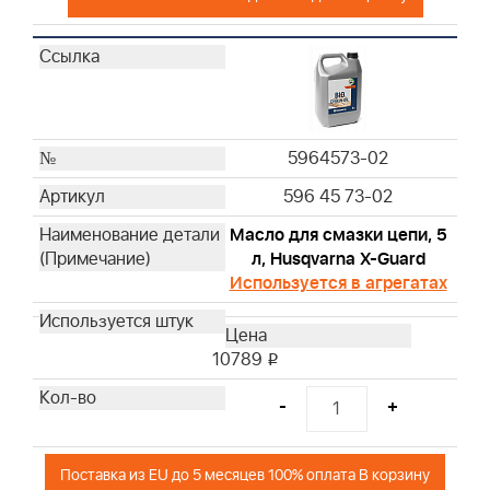
796254
797704
797007
797008
798513
798795
5964573-02
805267S
596 45 73-02
595191
491056
Масло для смазки цепи, 5
л, Husqvarna X-Guard
492932S
Используется в агрегатах
692513
696854
795990
10789
i
798576
820314
-
+
842921
298090S
Поставка из EU до 5 месяцев 100% оплата В корзину
394358S