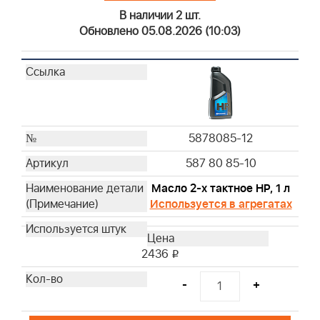
В наличии 2 шт.
491950
Обновлено 05.08.2026 (10:03)
494511S
499486S
691643
691667
692446
692519
5878085-12
695302
587 80 85-10
697029
710265
Масло 2-х тактное HP, 1 л
710266
Используется в агрегатах
711459
790166
2436
i
792101
793569
-
+
794071
796970