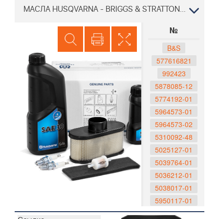
МАСЛА HUSQVARNA - BRIGGS & STRATTON Бензопила Хускварна 136, 2001-09
№
B&S
577616821
992423
5878085-12
5774192-01
5964573-01
5964573-02
5310092-48
5025127-01
5039764-01
5036212-01
5038017-01
5950117-01
992304