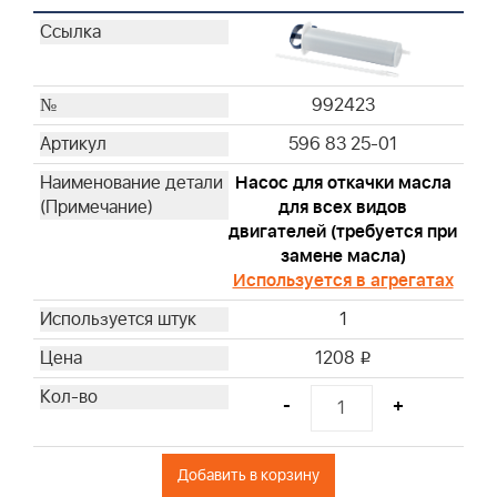
270528S
270579S
270843S
270848
992423
272922
596 83 25-01
27987S
392308S
Насос для откачки масла
393406
для всех видов
двигателей (требуется при
393725
замене масла)
393957S
Используется в агрегатах
394018S
1
394019S
396424S
1208
i
397795S
-
+
399806S
399877S
399968
Добавить в корзину
491384