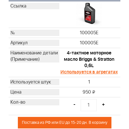
100005E
100005E
4-тактное моторное
масло Briggs & Stratton
0,6L
Используется в агрегатах
1
950
i
-
+
Поставка из РФ или EU до 15-20 дн. В корзину