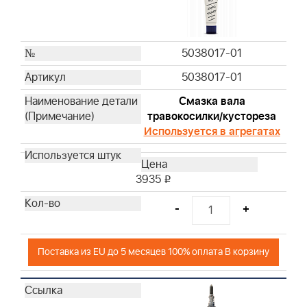
5038017-01
5038017-01
Смазка вала
травокосилки/кустореза
Используется в агрегатах
3935
i
-
+
Поставка из EU до 5 месяцев 100% оплата В корзину