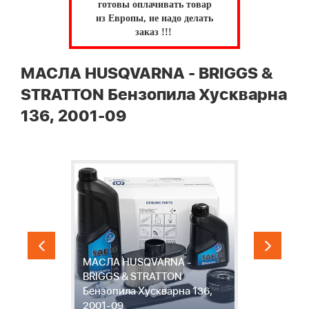
готовы оплачивать товар
из Европы, не надо делать
заказ !!!
МАСЛА HUSQVARNA - BRIGGS &
STRATTON Бензопила Хускварна
136, 2001-09
МАСЛА HUSQVARNA -
BRIGGS & STRATTON
ла
Бензопила Хускварна 136,
1
2001-09
1