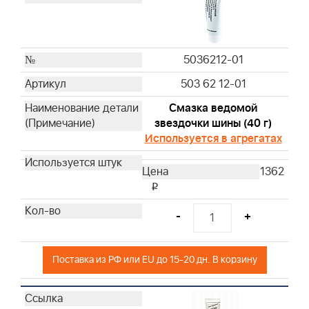
4261
491588L
593260M
799579M
5036212-01
503 62 12-01
Смазка ведомой
звездочки шины (40 г)
Используется в агрегатах
1362
i
-
+
Поставка из РФ или EU до 15-20 дн. В корзину