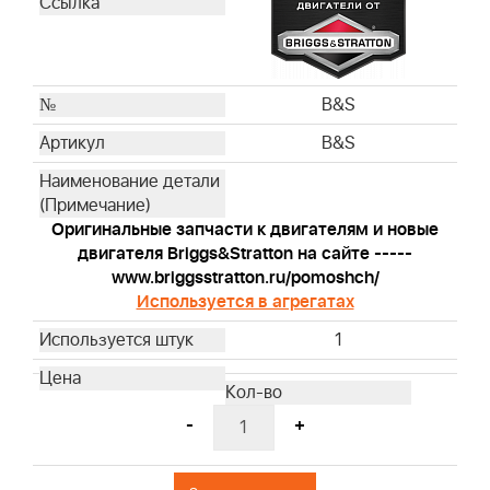
992300C
5908442-01
89838S
19576S
B&S
100007E
B&S
100005E
100007W
992380
Оригинальные запчасти к двигателям и новые
992381
двигателя Briggs&Stratton на сайте -----
795161
www.briggsstratton.ru/pomoshch/
Используется в агрегатах
992419
992417
1
992420
992416
491588S
-
+
493537S
795066