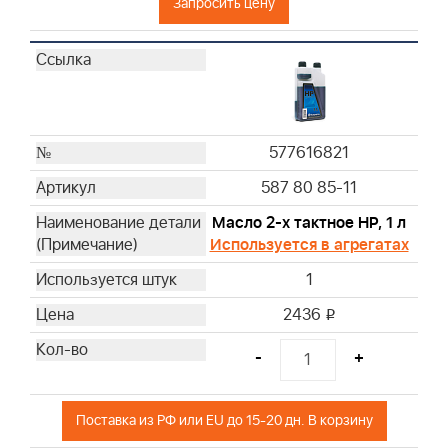
Запросить цену
796254
792038
793676
593260
595191
698369
577616821
272235S
587 80 85-11
799579
496894S
Масло 2-х тактное HP, 1 л
272403S
Используется в агрегатах
697029
1
273356S
2436
i
797819
595853
-
+
270093
270251
Поставка из РФ или EU до 15-20 дн. В корзину
270447