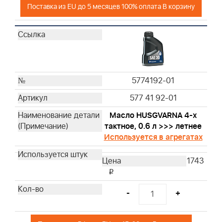
Поставка из EU до 5 месяцев 100% оплата В корзину
797032
797033
805113
841359
820263WM
845198
5774192-01
392286
577 41 92-01
399968
593240
Масло HUSGVARNA 4-х
795115
тактное, 0.6 л >>> летнее
Используется в агрегатах
992376
992377
1743
271466
i
271794S
271939
-
+
271962S
272403S