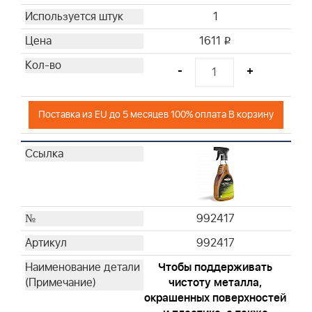
1
1611
i
-
+
Поставка из EU до 5 месяцев 100% оплата В корзину
992417
992417
Чтобы поддерживать
чистоту металла,
окрашенных поверхностей