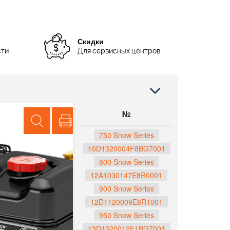
Скидки
сти
Для сервисных центров
№
750 Snow Series
10D1320004F8BG7001
800 Snow Series
12A1030147E8R0001
900 Snow Series
12D1120009E8R1001
950 Snow Series
13D1320012F1BG7001