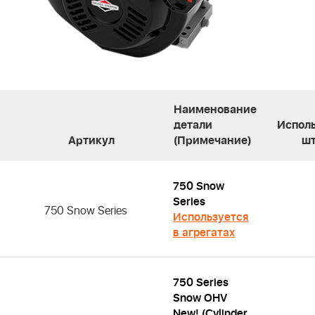
Наименование
детали
Исполь
Артикул
(Примечание)
шт
750 Snow
Series
750 Snow Series
Используется
в агрегатах
750 Series
Snow OHV
New! (Cylinder