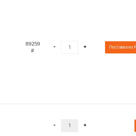
89259
-
+
i
-
+