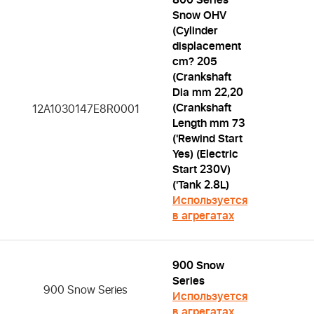
800 Series
Snow OHV
(Cylinder
displacement
cm? 205
(Crankshaft
Dia mm 22,20
(Crankshaft
12A1030147E8R0001
Length mm 73
('Rewind Start
Yes) (Electric
Start 230V)
('Tank 2.8L)
Используется
в агрегатах
900 Snow
Series
900 Snow Series
Используется
в агрегатах