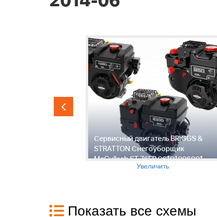
2014-06 "
исадки -
Сервисный двигатель BRIGGS &
гоуборщик
STRATTON Снегоуборщик
91006001,
McCulloch ST 76EP 96191006001,
Увеличить
2014-06 "
Показать все схемы