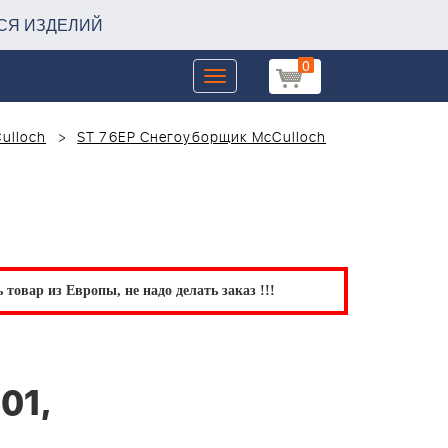
СЯ ИЗДЕЛИЙ
0
Toggle
navigation
ulloch
ST 76EP Снегоуборщик McCulloch
товар из Европы, не надо делать заказ !!!
01,