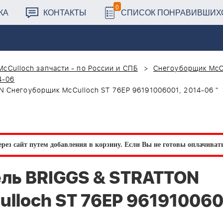
0
КА
КОНТАКТЫ
СПИСОК ПОНРАВИВШИХ
McCulloch запчасти - по России и СПБ
Снегоуборщик McC
4-06
 Снегоуборщик McCulloch ST 76EP 96191006001, 2014-06 "
рез сайт путем добавления в корзину.
Если Вы не готовы оплачивать 
ль BRIGGS & STRATTON
lloch ST 76EP 961910060