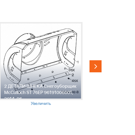
2 ДЕТАЛИ ШНЕКА Снегоуборщик
3 ДЕТАЛИ
McCulloch ST 76EP 96191006001,
McCulloch
2014-06
2014-06
Увеличить