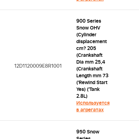
900 Series
Snow OHV
(Cylinder
displacement
cm? 205
(Crankshaft
Dia mm 25,4
12D1120009E8R1001
(Crankshaft
Length mm 73
('Rewind Start
Yes) ('Tank
2.8L)
Используется
в агрегатах
950 Snow
Series