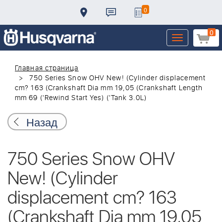
0
0
Toggle
navigation
Главная страница
750 Series Snow OHV New! (Cylinder displacement
cm? 163 (Crankshaft Dia mm 19,05 (Crankshaft Length
mm 69 ('Rewind Start Yes) ('Tank 3.0L)
Назад
750 Series Snow OHV
New! (Cylinder
displacement cm? 163
(Crankshaft Dia mm 19,05