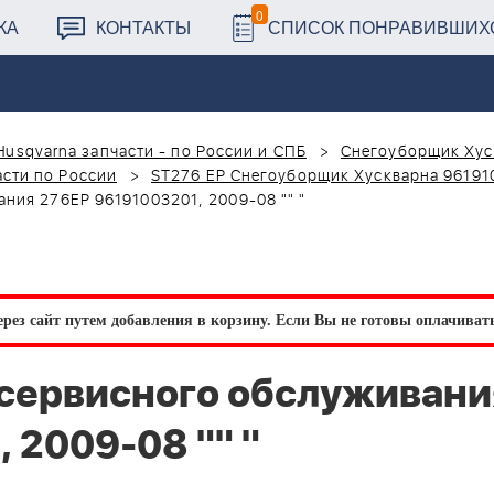
0
КА
КОНТАКТЫ
СПИСОК ПОНРАВИВШИХ
Husqvarna запчасти - по России и СПБ
Снегоуборщик Хус
сти по России
ST276 EP Снегоуборщик Хускварна 96191
ния 276EP 96191003201, 2009-08 "" "
рез сайт путем добавления в корзину.
Если Вы не готовы оплачивать 
сервисного обслуживани
 2009-08 "" "