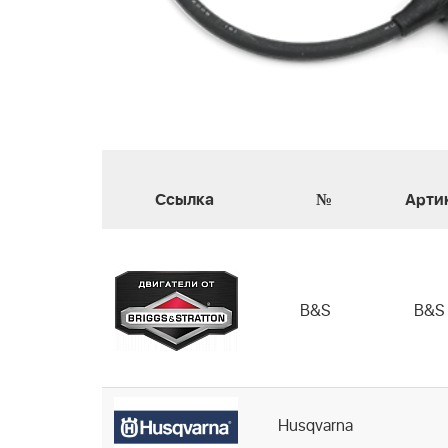
Ссылка
№
Арти
B&S
B&S
Husqvarna