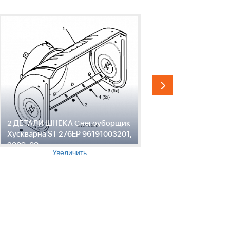
2 ДЕТАЛИ ШНЕКА Снегоуборщик
3 ДЕТАЛИ
Хускварна ST 276EP 96191003201,
Хускварна
2009-08
2009-08
Увеличить