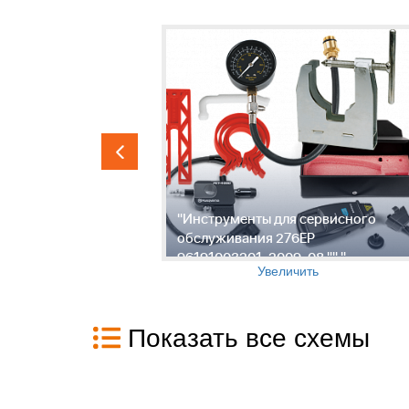
ловки,
"Инструменты для сервисного
обслуживания 276EP
"
96191003201, 2009-08 "" "
Увеличить
Показать все схемы