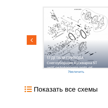
ик
17 ДЕТАЛИ ПРИВОДА
191003002
Снегоуборщик Хускварна ST
261E 96191003002 2011-05
Увеличить
Показать все схемы