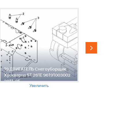
19 ДВИГАТЕЛЬ Снегоуборщик
20 ДЕТАЛ
Хускварна ST 261E 96191003002
Снегоубор
2011-05
261E 9619
Увеличить