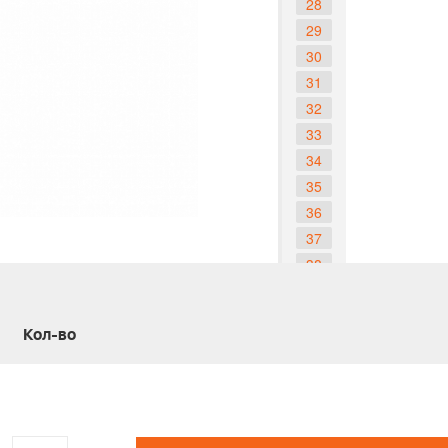
28
29
30
31
32
33
34
35
36
37
38
39
40
Кол-во
41
42
43
44
45