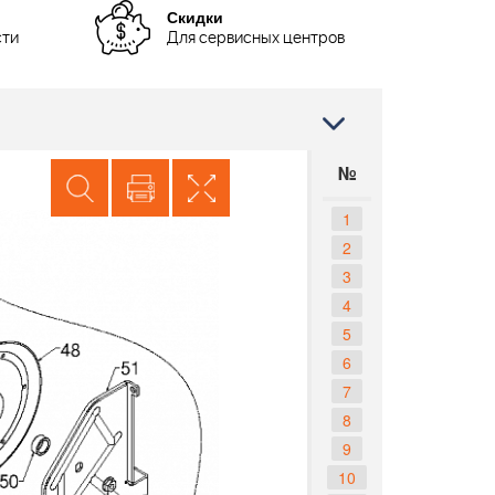
Скидки
сти
Для сервисных центров
№
1
2
3
4
5
6
7
8
9
10