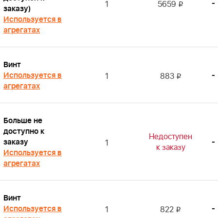
-
1
5659
i
заказу)
Используется в
агрегатах
Винт
Используется в
-
1
883
i
агрегатах
Больше не
доступно к
Недоступен
заказу
-
1
к заказу
Используется в
агрегатах
Винт
Используется в
-
1
822
i