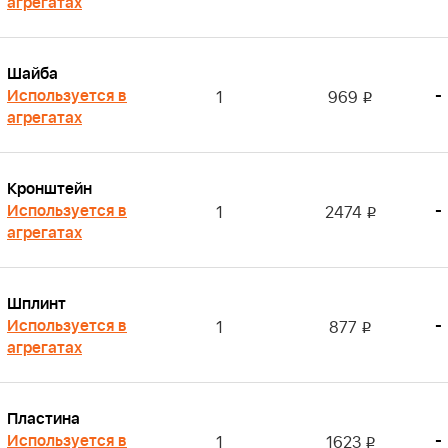
агрегатах
Шайба
Используется в
-
1
969
i
агрегатах
Кронштейн
Используется в
-
1
2474
i
агрегатах
Шплинт
Используется в
-
1
877
i
агрегатах
Пластина
Используется в
-
1
1623
i