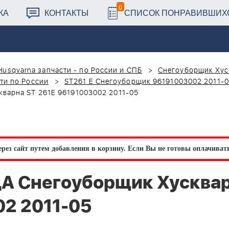
0
КА
КОНТАКТЫ
СПИСОК ПОНРАВИВШИХ
Husqvarna запчасти - по России и СПБ
Снегоуборщик Хус
ти по России
ST261 E Снегоуборщик 96191003002 2011-
варна ST 261E 96191003002 2011-05
рез сайт путем добавления в корзину.
Если Вы не готовы оплачивать 
А Снегоуборщик Хусква
02 2011-05