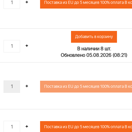
+
Поставка из EU до 5 месяцев 100% оплата В к
46
47
48
49
Добавить в корзину
50
+
51
В наличии 8 шт.
52
Обновлено 05.08.2026 (08:21)
53
+
Поставка из EU до 5 месяцев 100% оплата В к
+
Поставка из EU до 5 месяцев 100% оплата В к