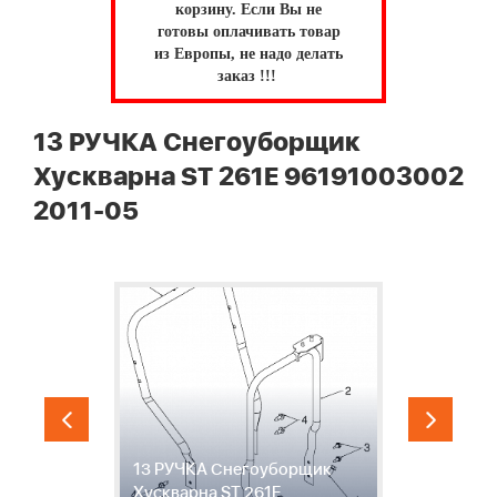
корзину.
Если Вы не
готовы оплачивать товар
из Европы, не надо делать
заказ !!!
13 РУЧКА Снегоуборщик
Хускварна ST 261E 96191003002
2011-05
13 РУЧКА Снегоуборщик
1
Хускварна ST 261E
Х