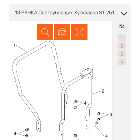
13 РУЧКА Снегоуборщик Хускварна ST 261E 96191003002 2011-05
№
1
2
3
4