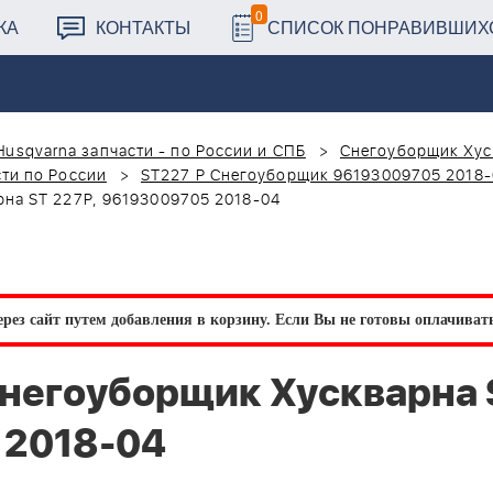
0
КА
КОНТАКТЫ
СПИСОК ПОНРАВИВШИХ
Husqvarna запчасти - по России и СПБ
Снегоуборщик Хус
ти по России
ST227 P Снегоуборщик 96193009705 2018
на ST 227P, 96193009705 2018-04
рез сайт путем добавления в корзину.
Если Вы не готовы оплачивать 
негоуборщик Хускварна 
 2018-04