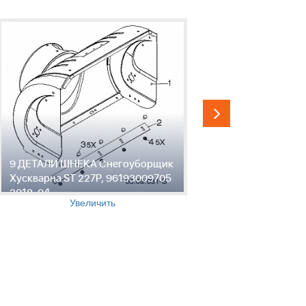
9 ДЕТАЛИ ШНЕКА Снегоуборщик
10 ДЕТАЛ
Хускварна ST 227P, 96193009705
Снегоубор
2018-04
227P, 961
Увеличить