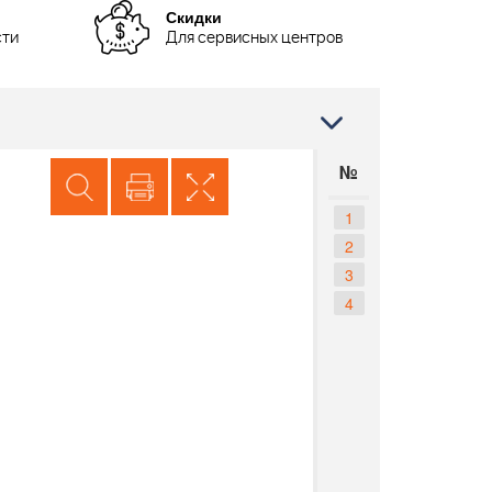
Скидки
сти
Для сервисных центров
№
1
2
3
4