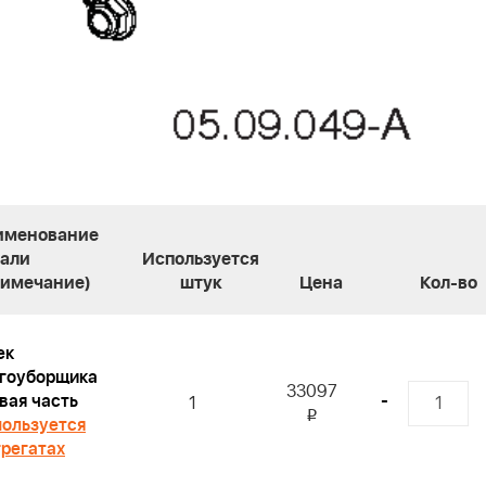
именование
тали
Используется
римечание)
штук
Цена
Кол-во
ек
гоуборщика
33097
вая часть
-
1
i
ользуется
грегатах