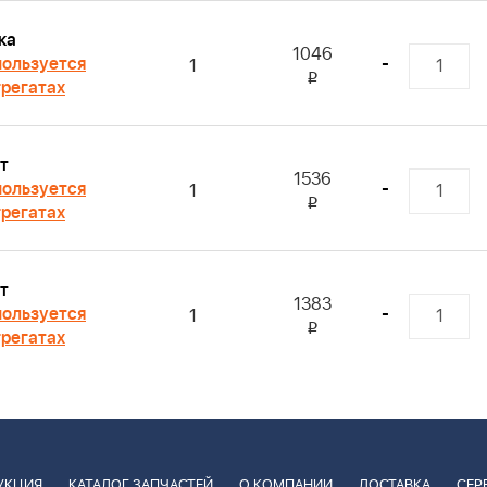
ка
1046
ользуется
-
1
i
грегатах
т
1536
ользуется
-
1
i
грегатах
т
1383
ользуется
-
1
i
грегатах
УКЦИЯ
КАТАЛОГ ЗАПЧАСТЕЙ
О КОМПАНИИ
ДОСТАВКА
СЕР