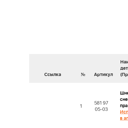
На
де
Ссылка
№
Артикул
(П
Шн
сне
581 97
пра
1
05-03
Исп
в а