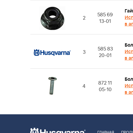
Гай
585 69
Исп
2
13-01
в а
Бол
585 83
Исп
3
20-01
в а
Бол
872 11
Исп
4
05-10
в а
ГЛАВНАЯ
ПРОД