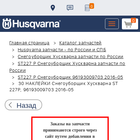
0
0
Toggle
navigation
Главная страница
Каталог запчастей
Husqvarna запчасти - по России и СПБ
Снегоуборщик Хускварна запчасти по России
ST227 P Снегоуборщик Хускварна запчасти по
России
ST227 P Снегоуборщик 96193009703 2016-05
30 НАКЛЕЙКИ Снегоуборщик Хускварна ST
227P, 96193009703 2016-05
Назад
Заказы на запчасти
принимаются строго через
сайт путем добавления в