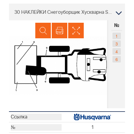
30 НАКЛЕЙКИ Снегоуборщик Хускварна ST 227P, 96193009703 2016-05
№
1
3
4
6
1