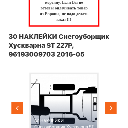
корзину.
Если Вы не
готовы оплачивать товар
из Европы, не надо делать
заказ !!!
30 НАКЛЕЙКИ Снегоуборщик
Хускварна ST 227P,
96193009703 2016-05
30 НАКЛЕЙКИ
М
ST
Снегоуборщик Хускварна ST
С