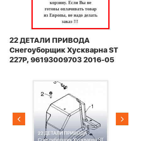
корзину.
Если Вы не
готовы оплачивать товар
из Европы, не надо делать
заказ !!!
22 ДЕТАЛИ ПРИВОДА
Снегоуборщик Хускварна ST
227P, 96193009703 2016-05
22 ДЕТАЛИ ПРИВОДА
2
ST
Снегоуборщик Хускварна ST
С