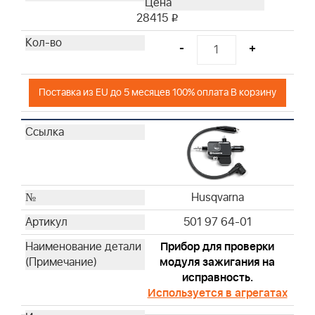
Husqvarna
28415
i
Husqvarna
Husqvarna
-
+
Husqvarna
Husqvarna
Поставка из EU до 5 месяцев 100% оплата В корзину
Husqvarna
Husqvarna
Husqvarna
Husqvarna
Husqvarna
Husqvarna
Husqvarna
Husqvarna
501 97 64-01
Husqvarna
Husqvarna
Прибор для проверки
модуля зажигания на
Husqvarna
исправность.
Husqvarna
Используется в агрегатах
Husqvarna