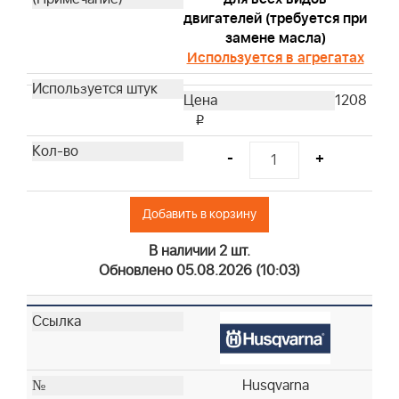
двигателей (требуется при
Husqvarna
замене масла)
Husqvarna
Используется в агрегатах
Husqvarna
Husqvarna
1208
Husqvarna
i
Husqvarna
-
+
Husqvarna
Husqvarna
Husqvarna
Добавить в корзину
Husqvarna
В наличии 2 шт.
Husqvarna
Обновлено 05.08.2026 (10:03)
Husqvarna
Husqvarna
Husqvarna
Husqvarna
Husqvarna
Husqvarna
Husqvarna