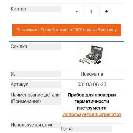
Husqvarna
-
+
Husqvarna
Husqvarna
Husqvarna
Поставка из EU до 5 месяцев 100% оплата В корзину
Husqvarna
Husqvarna
Husqvarna
Husqvarna
Husqvarna
Husqvarna
Husqvarna
Husqvarna
531 03 06-23
Husqvarna
Прибор для проверки
Husqvarna
герметичности
Husqvarna
инструмента
Husqvarna
Используется в агрегатах
Husqvarna
Husqvarna