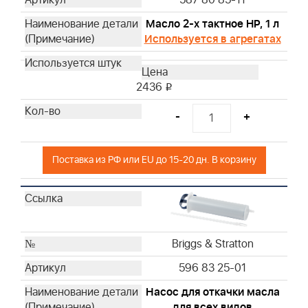
Husqvarna
Husqvarna
Масло 2-х тактное HP, 1 л
Husqvarna
Используется в агрегатах
Husqvarna
Husqvarna
2436
i
Husqvarna
Husqvarna
-
+
Husqvarna
Husqvarna
Поставка из РФ или EU до 15-20 дн. В корзину
Husqvarna
Husqvarna
Husqvarna
Husqvarna
Husqvarna
Briggs & Stratton
Husqvarna
596 83 25-01
Husqvarna
Husqvarna
Насос для откачки масла
Husqvarna
для всех видов