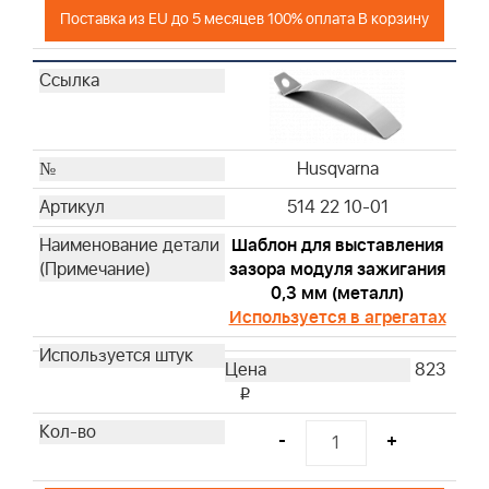
Husqvarna
Поставка из EU до 5 месяцев 100% оплата В корзину
Husqvarna
Husqvarna
Husqvarna
Husqvarna
Husqvarna
Husqvarna
Husqvarna
514 22 10-01
Husqvarna
Husqvarna
Шаблон для выставления
зазора модуля зажигания
Husqvarna
0,3 мм (металл)
Husqvarna
Используется в агрегатах
Husqvarna
Husqvarna
823
Husqvarna
i
Husqvarna
-
+
Husqvarna
Husqvarna