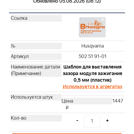
Обновлено 05.08.2026 (08:12)
19487
19468
19447
100009
CE5121
19300
Husqvarna
Husqvarna
502 51 91-01
Husqvarna
Шаблон для выставления
Husqvarna
зазора модуля зажигания
Husqvarna
0,5 мм (пластик)
Husqvarna
Используется в агрегатах
Husqvarna
Husqvarna
1447
Husqvarna
i
Husqvarna
-
+
Husqvarna
Husqvarna