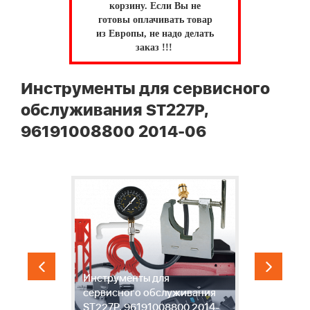
корзину.
Если Вы не
готовы оплачивать товар
из Европы, не надо делать
заказ !!!
Инструменты для сервисного
обслуживания ST227P,
96191008800 2014-06
Инструменты для
,
сервисного обслуживания
С
ST227P, 96191008800 2014-
B