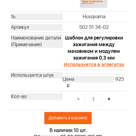
19480
19462
19620
Husqvarna
19461
502 51 34-02
19545
Шаблон для регулировки
19619
зажигания между
19493
маховиком и модулем
19607
зажигания 0,3 мм
19266
Используется в агрегатах
19063
925
19057
i
19442
94150
-
+
19258
19547
Добавить в корзину
19244
19497
В наличии 10 шт.
19353