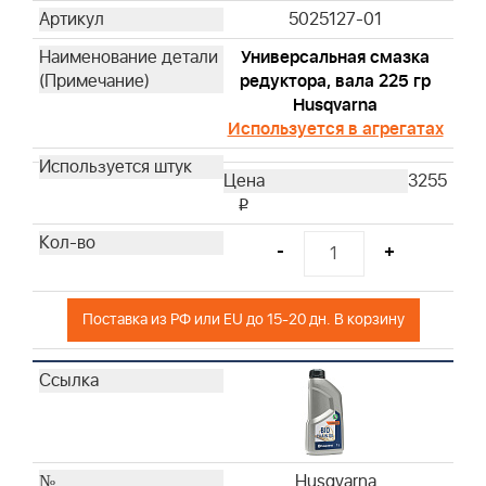
Husqvarna
5025127-01
Husqvarna
Универсальная смазка
Husqvarna
редуктора, вала 225 гр
Husqvarna
Husqvarna
Используется в агрегатах
Husqvarna
Husqvarna
3255
Husqvarna
i
Husqvarna
Husqvarna
-
+
Husqvarna
Husqvarna
Поставка из РФ или EU до 15-20 дн. В корзину
Husqvarna
Husqvarna
Husqvarna
Husqvarna
Husqvarna
Husqvarna
Husqvarna