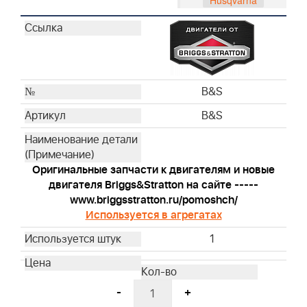
Husqvarna
Husqvarna
Husqvarna
Husqvarna
Husqvarna
Husqvarna
B&S
Husqvarna
B&S
Husqvarna
Husqvarna
Husqvarna
Оригинальные запчасти к двигателям и новые
Husqvarna
двигателя Briggs&Stratton на сайте -----
Husqvarna
www.briggsstratton.ru/pomoshch/
Используется в агрегатах
Husqvarna
Husqvarna
1
Husqvarna
Husqvarna
Husqvarna
-
+
Husqvarna