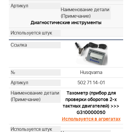
Husqvarna
Husqvarna
Husqvarna
Диагностические инструменты
Husqvarna
Husqvarna
Husqvarna
Husqvarna
Husqvarna
Husqvarna
Husqvarna
Husqvarna
Husqvarna
502 71 14-01
Husqvarna
Тахометр (прибор для
Husqvarna
проверки оборотов 2-х
Husqvarna
тактных двигателей) >>>
G310000050
Husqvarna
Используется в агрегатах
Husqvarna
Husqvarna