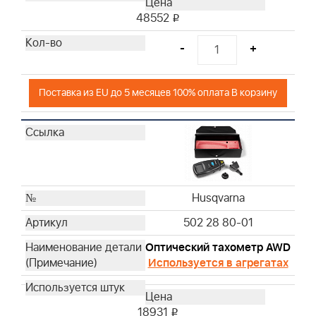
Husqvarna
48552
i
Husqvarna
-
+
Husqvarna
Husqvarna
Husqvarna
Поставка из EU до 5 месяцев 100% оплата В корзину
Husqvarna
Husqvarna
Husqvarna
Husqvarna
Husqvarna
Husqvarna
Husqvarna
Husqvarna
502 28 80-01
Husqvarna
Оптический тахометр AWD
Husqvarna
Используется в агрегатах
Husqvarna
Husqvarna
Husqvarna
18931
i