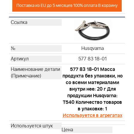
Husqvarna
Поставка из EU до 5 месяцев 100% оплата В корзину
Husqvarna
Husqvarna
Husqvarna
Husqvarna
Husqvarna
Husqvarna
Husqvarna
Husqvarna
577 83 18-01
Husqvarna
577 83 18-01 Масса
Husqvarna
продукта без упаковки, но
Husqvarna
со всеми материалами
Husqvarna
внутри нее: 20 г Для
продукции Husqvarna:
Husqvarna
T540 Количество товаров
Husqvarna
в упаковке: 1
Husqvarna
Используется в агрегатах
Husqvarna
Husqvarna