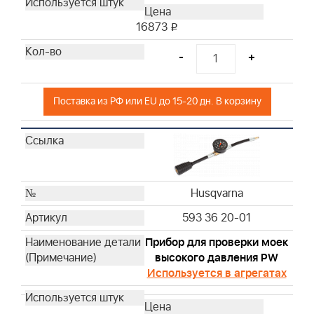
Husqvarna
Husqvarna
16873
i
Husqvarna
-
+
Husqvarna
Husqvarna
Husqvarna
Поставка из РФ или EU до 15-20 дн. В корзину
Husqvarna
Husqvarna
Husqvarna
Husqvarna
Husqvarna
Husqvarna
Husqvarna
593 36 20-01
Husqvarna
Husqvarna
Прибор для проверки моек
высокого давления PW
Husqvarna
Используется в агрегатах
Husqvarna
Husqvarna
Husqvarna