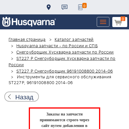
0
0
Toggle
navigation
Главная страница
Каталог запчастей
Husqvarna запчасти - по России и СПБ
Снегоуборщик Хускварна запчасти по России
ST227 P Снегоуборщик Хускварна запчасти по
России
ST227 P Снегоуборщик 96191008800 2014-06
Инструменты для сервисного обслуживания
ST227P, 96191008800 2014-06
Назад
Заказы на запчасти
принимаются строго через
сайт путем добавления в