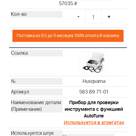
57035
i
Husqvarna
Husqvarna
-
+
Husqvarna
Husqvarna
Поставка из EU до 5 месяцев 100% оплата В корзину
Husqvarna
Husqvarna
Husqvarna
Husqvarna
Husqvarna
Husqvarna
Husqvarna
Husqvarna
583 89 71-01
Husqvarna
Прибор для проверки
Husqvarna
инструмента с функцией
Husqvarna
AutoTune
Husqvarna
Используется в агрегатах
Husqvarna
Husqvarna