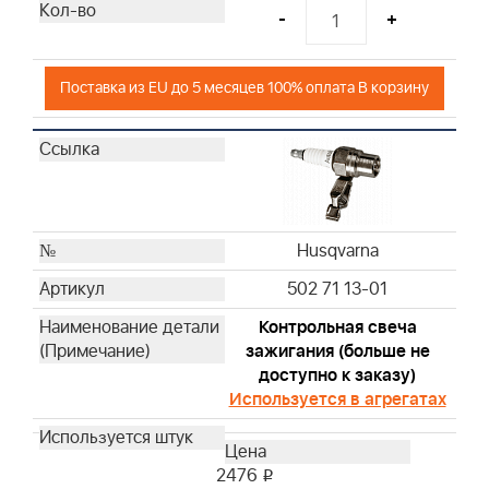
-
+
Поставка из EU до 5 месяцев 100% оплата В корзину
Husqvarna
502 71 13-01
Контрольная свеча
зажигания (больше не
доступно к заказу)
Используется в агрегатах
2476
i