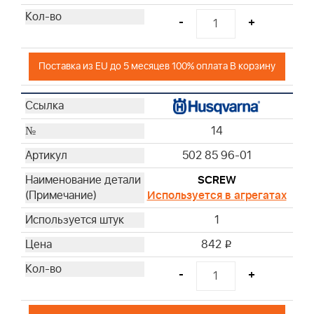
-
+
Поставка из EU до 5 месяцев 100% оплата В корзину
14
502 85 96-01
SCREW
Используется в агрегатах
1
842
i
-
+