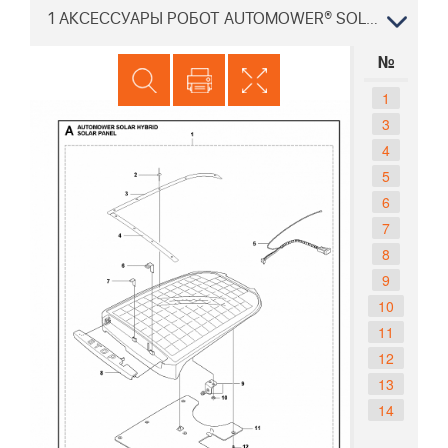
1 АКСЕССУАРЫ РОБОТ AUTOMOWER® SOLAR HYBRID 2014-01
№
1
3
4
5
6
7
8
9
10
11
12
13
14