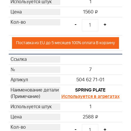
1
1560
i
-
+
Поставка из EU до 5 месяцев 100% оплата В корзину
7
504 62 71-01
SPRING PLATE
Используется в агрегатах
1
2588
i
-
+